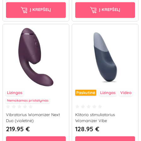
Į KREPŠELĮ
Į KREPŠELĮ
Lizingas
Paskutinė
Lizingas
Video
Nemokamas pristatymas
Vibratorius Womanizer Next
Klitorio stimuliatorius
Duo (violetinė)
Womanizer Vibe
219.95 €
128.95 €