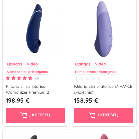
Lizingas
Video
Lizingas
Video
Nemokamas pristatymas
Nemokamas pristatymas
(1)
Klitorio stimuliatorius
Klitorio stimuliatorius ENHANCE
Womanizer Premium 2
(violetinis)
(mėlynas)
198.95 €
158.95 €
Į KREPŠELĮ
Į KREPŠELĮ