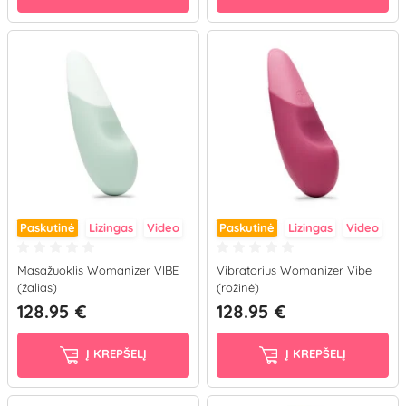
Paskutinė
Lizingas
Video
Paskutinė
Lizingas
Video
Masažuoklis Womanizer VIBE
Vibratorius Womanizer Vibe
(žalias)
(rožinė)
128.95 €
128.95 €
Į KREPŠELĮ
Į KREPŠELĮ