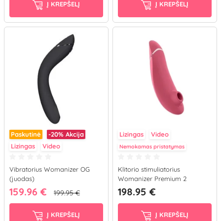
Į KREPŠELĮ
Į KREPŠELĮ
Paskutinė
-20%
Akcija
Lizingas
Video
Lizingas
Video
Nemokamas pristatymas
Vibratorius Womanizer OG
Klitorio stimuliatorius
(juodas)
Womanizer Premium 2
(rožinis)
159.96 €
198.95 €
199.95 €
Į KREPŠELĮ
Į KREPŠELĮ