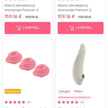
ir pasinaudokite savo teise patirti orgazmą!
Klitorio stimuliatorius
Klitorio stimuliatorius
Womanizer Premium 2
Womanizer Premium 2
(raudonas)
(juodas)
159.16 €
159.16 €
198.95 €
198.95 €
Į KREPŠELĮ
Į KREPŠELĮ
Paskutinė
Lizingas
Video
Nemokamas pristatymas
(1)
(2)