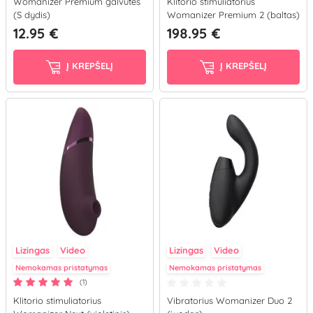
Womanizer Premium galvutės
Klitorio stimuliatorius
(S dydis)
Womanizer Premium 2 (baltas)
12.95 €
198.95 €
Į KREPŠELĮ
Į KREPŠELĮ
Lizingas
Video
Lizingas
Video
Nemokamas pristatymas
Nemokamas pristatymas
(1)
Klitorio stimuliatorius
Vibratorius Womanizer Duo 2