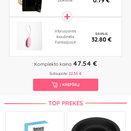
0.79 €
pakuotė
Vibruojantis
54.95 €
kiaušinėlis
32.80 €
Fantazijos.lt
47.54 €
Komplekto kaina
Sutaupote:
22.35 €
Į KREPŠELĮ
TOP PREKĖS