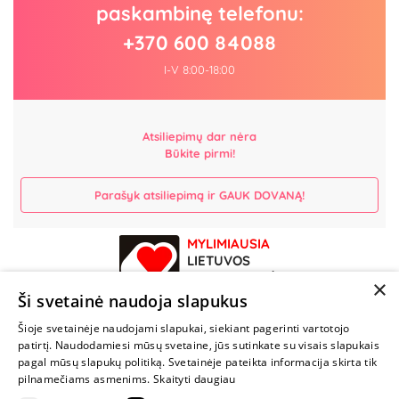
paskambinę telefonu:
+370 600 84088
I-V 8:00-18:00
Atsiliepimų dar nėra
Būkite pirmi!
Parašyk atsiliepimą ir GAUK DOVANĄ!
MYLIMIAUSIA
LIETUVOS
ELEKTRONINĖ
×
PARDUOTUVĖ
Ši svetainė naudoja slapukus
Šioje svetainėje naudojami slapukai, siekiant pagerinti vartotojo
NENUSTOK
patirtį. Naudodamiesi mūsų svetaine, jūs sutinkate su visais slapukais
ŽAISTI
pagal mūsų slapukų politiką. Svetainėje pateikta informacija skirta tik
pilnamečiams asmenims.
Skaityti daugiau