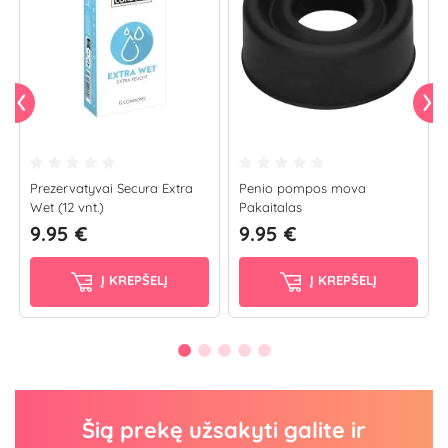
Prezervatyvai Secura Extra
Penio pompos mova
Wet (12 vnt.)
Pakaitalas
9.95 €
9.95 €
Į KREPŠELĮ
Į KREPŠELĮ
Šią prekę užsakyti galite ir