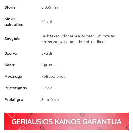
Storis
0,035 mm
Kiekis
24 vnt.
pakuotėje
Be latekso, plonesni ir tvirtesni už įprastus
Savybės
prezervatyvus, papildomai lubrikuoti
Spalva
Skaidri
Skirta
Vyrams
Medžiaga
Poliizoprenas
Pristatymas
1-2 d.d.
Prekė yra
Sandėlyje