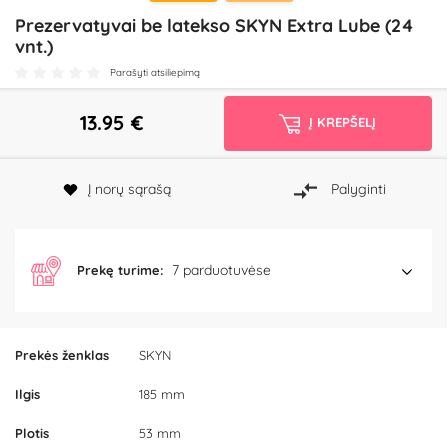
Prezervatyvai be latekso SKYN Extra Lube (24
vnt.)
Parašyti atsiliepimą
13.95
€
Į KREPŠELĮ
Į norų sąrašą
Palyginti
7 parduotuvėse
Prekę turime:
Prekės ženklas
SKYN
Ilgis
185 mm
Plotis
53 mm