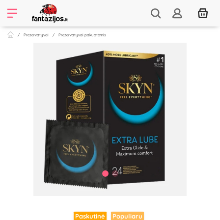
Prezervatyvai
Prezervatyvai pakuotėmis
Paskutinė
Populiaru