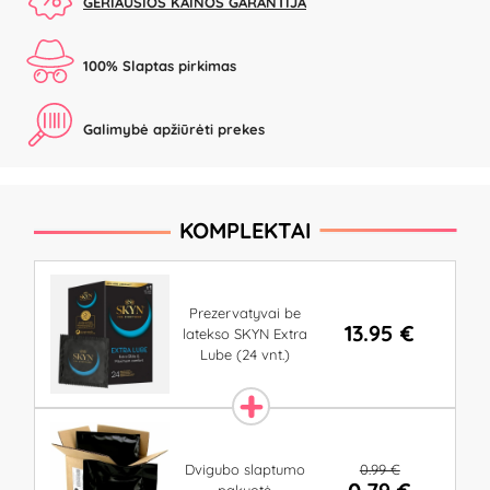
GERIAUSIOS KAINOS GARANTIJA
100% Slaptas pirkimas
Galimybė apžiūrėti prekes
KOMPLEKTAI
Prezervatyvai be
13.95 €
latekso SKYN Extra
Lube (24 vnt.)
0.99 €
Dvigubo slaptumo