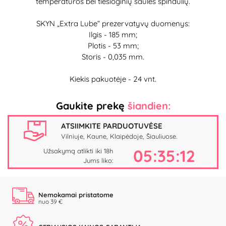
temperatūros bei tiesioginių saulės spindulių.
SKYN „Extra Lube“ prezervatyvų duomenys:
Ilgis - 185 mm;
Plotis - 53 mm;
Storis - 0,035 mm.
Kiekis pakuotėje - 24 vnt.
Gaukite prekę
šiandien:
ATSIIMKITE PARDUOTUVĖSE
Vilniuje, Kaune, Klaipėdoje, Šiauliuose.
05:35:11
Užsakymą atlikti iki 18h
Jums liko:
Nemokamai pristatome
nuo 39 €