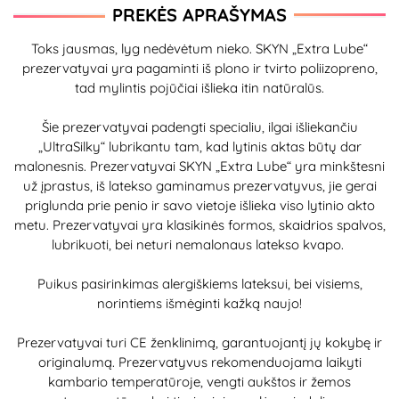
PREKĖS APRAŠYMAS
Toks jausmas, lyg nedėvėtum nieko. SKYN „Extra Lube“
prezervatyvai yra pagaminti iš plono ir tvirto poliizopreno,
tad mylintis pojūčiai išlieka itin natūralūs.
Šie prezervatyvai padengti specialiu, ilgai išliekančiu
„UltraSilky“ lubrikantu tam, kad lytinis aktas būtų dar
malonesnis. Prezervatyvai SKYN „Extra Lube“ yra minkštesni
už įprastus, iš latekso gaminamus prezervatyvus, jie gerai
priglunda prie penio ir savo vietoje išlieka viso lytinio akto
metu. Prezervatyvai yra klasikinės formos, skaidrios spalvos,
lubrikuoti, bei neturi nemalonaus latekso kvapo.
Puikus pasirinkimas alergiškiems lateksui, bei visiems,
norintiems išmėginti kažką naujo!
Prezervatyvai turi CE ženklinimą, garantuojantį jų kokybę ir
originalumą. Prezervatyvus rekomenduojama laikyti
kambario temperatūroje, vengti aukštos ir žemos