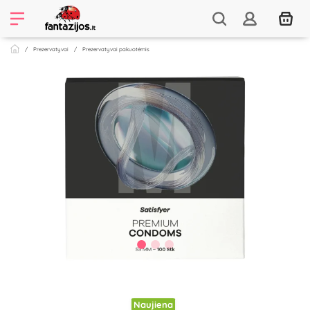
Prezervatyvai
Prezervatyvai pakuotėmis
Naujiena