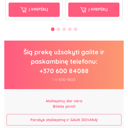
Į KREPŠELĮ
Į KREPŠELĮ
Šią prekę užsakyti galite ir
paskambinę telefonu:
+370 600 84088
I-V 8:00-18:00
Atsiliepimų dar nėra
Būkite pirmi!
Parašyk atsiliepimą ir GAUK DOVANĄ!