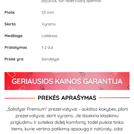
pojūčius, turi rezervuarą spermai
Plotis
53 mm
Skirta
Vyrams
Medžiaga
Lateksas
Pristatymas
1-2 d.d.
Prekė yra
Sandėlyje
PREKĖS APRAŠYMAS
„Satisfyer Premium“ prezervatyvai - aukštos kokybės, ploni
prezervatyvai, skirti vyrams. Jie išsiskiria klasikiniu
prigludimu ir suteikia didelį komfortą, todėl puikiai tinka
tiems, kurie vertina patikimą apsaugą ir natūralų, odai