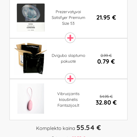
Prezervatyvai
21.95 €
Satisfyer Premium
Size 53
0.99 €
Dvigubo slaptumo
0.79 €
pakuotė
Vibruojantis
54.95 €
kiaušinėlis
32.80 €
Fantazijos.lt
55.54 €
Komplekto kaina