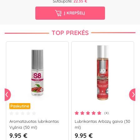
Sutaupote:
22.35 €
Į KREPŠELĮ
TOP PREKĖS
Paskutinė
(4)
Aromatizuotas lubrikantas
Lubrikantas Arbūzų gaiva (30
Vyšnia (50 ml)
ml)
9.95 €
9.95 €