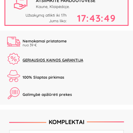
ATSIIMKITE PARDUOTUVĖSE
Kaune, Klaipėdoje.
17:43:49
Užsakymą atlikti iki 17h
Jums liko:
Nemokamai pristatome
nuo 39 €
GERIAUSIOS KAINOS GARANTIJA
100% Slaptas pirkimas
Galimybė apžiūrėti prekes
KOMPLEKTAI