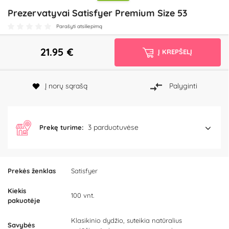
Prezervatyvai Satisfyer Premium Size 53
Parašyti atsiliepimą
21.95
€
Į KREPŠELĮ
Į norų sąrašą
Palyginti
3 parduotuvėse
Prekę turime:
Prekės ženklas
Satisfyer
Kiekis
100 vnt.
pakuotėje
Klasikinio dydžio, suteikia natūralius
Savybės