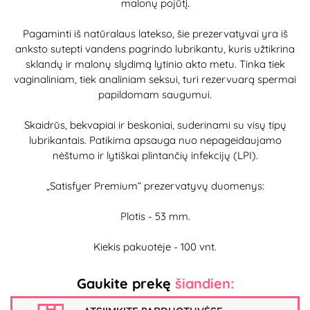
malonų pojūtį.
Pagaminti iš natūralaus latekso, šie prezervatyvai yra iš
anksto sutepti vandens pagrindo lubrikantu, kuris užtikrina
sklandų ir malonų slydimą lytinio akto metu. Tinka tiek
vaginaliniam, tiek analiniam seksui, turi rezervuarą spermai
papildomam saugumui.
Skaidrūs, bekvapiai ir beskoniai, suderinami su visų tipų
lubrikantais. Patikima apsauga nuo nepageidaujamo
nėštumo ir lytiškai plintančių infekcijų (LPI).
„Satisfyer Premium“ prezervatyvų duomenys:
Plotis - 53 mm.
Kiekis pakuotėje - 100 vnt.
Gaukite prekę
šiandien: