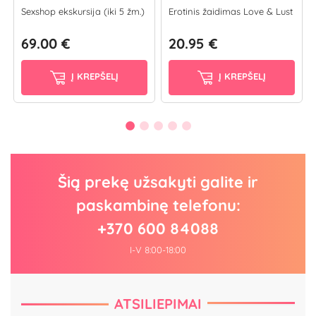
Sexshop ekskursija (iki 5 žm.)
Erotinis žaidimas Love & Lust
69.00 €
20.95 €
Į KREPŠELĮ
Į KREPŠELĮ
Šią prekę užsakyti galite ir
paskambinę telefonu:
+370 600 84088
I-V 8:00-18:00
ATSILIEPIMAI