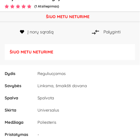
(1 Atsiliepimas)
ŠIUO METU NETURIME
Į norų sąrašą
Palyginti
ŠIUO METU NETURIME
Dydis
Reguliuojamas
Savybės
Linksma, šmaikšti dovana
Spalva
Spalvota
Skirta
Universalus
Medžiaga
Poliesteris
Pristatymas
-