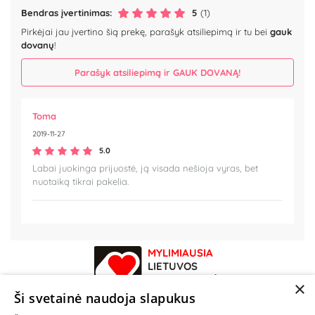
Bendras įvertinimas:
5
(1)
Pirkėjai jau įvertino šią prekę, parašyk atsiliepimą ir tu bei
gauk
dovanų
!
Parašyk atsiliepimą ir GAUK DOVANĄ!
Toma
2019-11-27
5.0
Labai juokinga prijuostė, ją visada nešioja vyras, bet
nuotaiką tikrai pakelia.
MYLIMIAUSIA
LIETUVOS
ELEKTRONINĖ
×
PARDUOTUVĖ
Ši svetainė naudoja slapukus