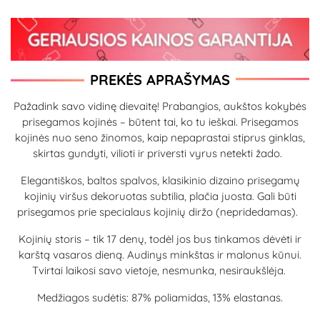
PREKĖS APRAŠYMAS
Pažadink savo vidinę dievaitę! Prabangios, aukštos kokybės
prisegamos kojinės – būtent tai, ko tu ieškai. Prisegamos
kojinės nuo seno žinomos, kaip nepaprastai stiprus ginklas,
skirtas gundyti, vilioti ir priversti vyrus netekti žado.
Elegantiškos, baltos spalvos, klasikinio dizaino prisegamų
kojinių viršus dekoruotas subtilia, plačia juosta. Gali būti
prisegamos prie specialaus kojinių diržo (nepridedamas).
Kojinių storis – tik 17 denų, todėl jos bus tinkamos dėvėti ir
karštą vasaros dieną. Audinys minkštas ir malonus kūnui.
Tvirtai laikosi savo vietoje, nesmunka, nesiraukšlėja.
Medžiagos sudėtis: 87% poliamidas, 13% elastanas.