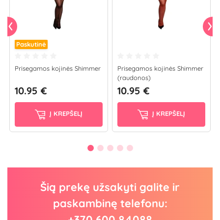
Paskutinė
Prisegamos kojinės Shimmer
Prisegamos kojinės Shimmer
(raudonos)
10.95 €
10.95 €
Į KREPŠELĮ
Į KREPŠELĮ
Šią prekę užsakyti galite ir
paskambinę telefonu:
+370 600 84088