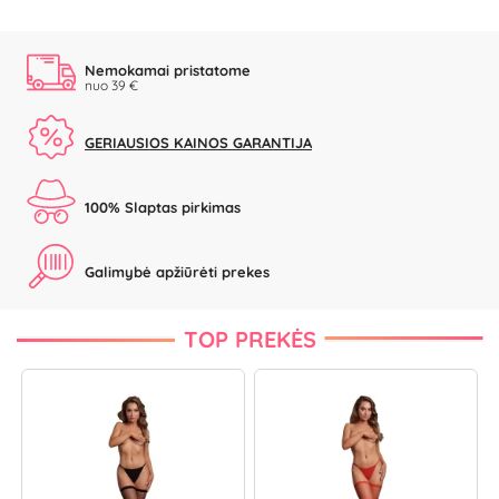
Nemokamai pristatome
nuo 39 €
GERIAUSIOS KAINOS GARANTIJA
100% Slaptas pirkimas
Galimybė apžiūrėti prekes
TOP PREKĖS