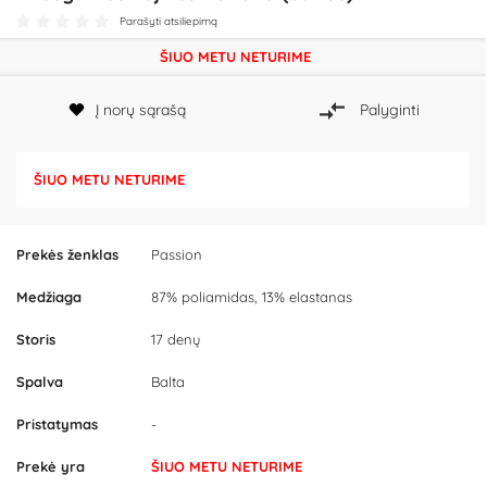
Parašyti atsiliepimą
ŠIUO METU NETURIME
Į norų sąrašą
Palyginti
ŠIUO METU NETURIME
Prekės ženklas
Passion
Medžiaga
87% poliamidas, 13% elastanas
Storis
17 denų
Spalva
Balta
Pristatymas
-
Prekė yra
ŠIUO METU NETURIME