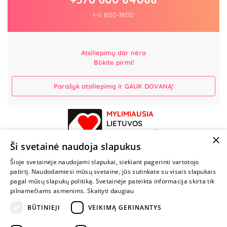
I-V 8:00-18:00
Atsiliepimų dar nėra
Būkite pirmi!
Parašyk atsiliepimą ir GAUK DOVANĄ!
MYLIMIAUSIA
LIETUVOS
ELEKTRONINĖ
×
PARDUOTUVĖ
Ši svetainė naudoja slapukus
Šioje svetainėje naudojami slapukai, siekiant pagerinti vartotojo
NENUSTOK
patirtį. Naudodamiesi mūsų svetaine, jūs sutinkate su visais slapukais
ŽAISTI
pagal mūsų slapukų politiką. Svetainėje pateikta informacija skirta tik
pilnamečiams asmenims.
Skaityti daugiau
BŪTINIEJI
VEIKIMĄ GERINANTYS
+370 600 84088
info@fantazijos.lt