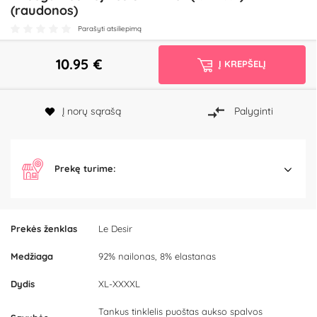
(raudonos)
Parašyti atsiliepimą
10.95
€
Į KREPŠELĮ
Į norų sąrašą
Palyginti
Prekę turime:
Prekės ženklas
Le Desir
Medžiaga
92% nailonas, 8% elastanas
Dydis
XL-XXXXL
Tankus tinklelis puoštas aukso spalvos