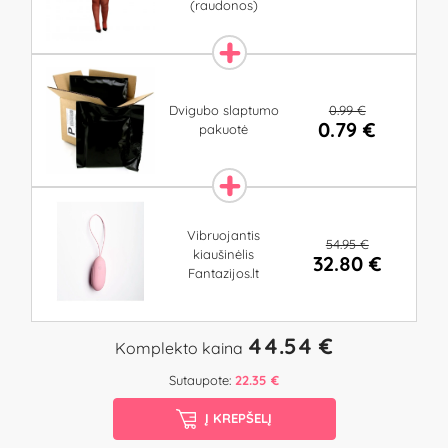
(raudonos)
0.99 €
Dvigubo slaptumo
0.79 €
pakuotė
Vibruojantis
54.95 €
kiaušinėlis
32.80 €
Fantazijos.lt
44.54 €
Komplekto kaina
Sutaupote:
22.35 €
Į KREPŠELĮ