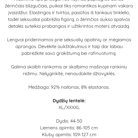
žėrinčiais blizgučiais, puikiai tiks romantikos kupinam vakaro
įvaizdžiui. Elastingos ir tvirtos, pasiūtos iš tankaus tinklelio,
todėl seksualiai pabrėžia figūrą, o žėrinčios aukso spalvos
detalės suteikia prabangios ir užtikrintos moters atvaizdą.
Lengvai priderinamos prie seksualių apatinių ar mėgiamos
aprangos. Dėvėkite aukštakulnius ir taip dar labiau
pabrėžkite savo grakštumą bei rafinuotumą.
Galima skalbti rankomis ar skalbimo mašinoje rankiniu
režimu. Nelyginkite, nenaudokite džiovyklės.
Medžiaga: 92% nailonas, 8% elastanas.
Dydžių lentelė:
XL/XXXXL
Dydis: 44-50
Liemens apimtis: 86-105 cm
Klubų apimtis: 109-127 cm