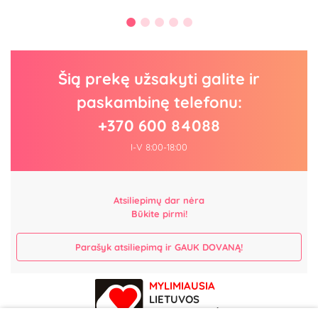
Šią prekę užsakyti galite ir
paskambinę telefonu:
+370 600 84088
I-V 8:00-18:00
Atsiliepimų dar nėra
Būkite pirmi!
Parašyk atsiliepimą ir GAUK DOVANĄ!
MYLIMIAUSIA
LIETUVOS
ELEKTRONINĖ