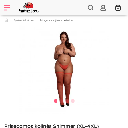
Apatinis trikotažas
Prisegamos kojinės ir pėdkelnės
Prisegamos kojinės Shimmer (XL-4XL)