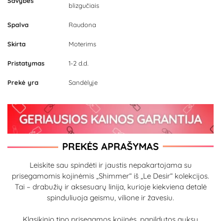
Savybės
blizgučiais
Spalva
Raudona
Skirta
Moterims
Pristatymas
1-2 d.d.
Prekė yra
Sandėlyje
PREKĖS APRAŠYMAS
Leiskite sau spindėti ir jaustis nepakartojama su
prisegamomis kojinėmis „Shimmer“ iš „Le Desir“ kolekcijos.
Tai – drabužių ir aksesuarų linija, kurioje kiekviena detalė
spinduliuoja geismu, vilione ir žavesiu.
Klasikinio tipo prisegamos kojinės, papildytos auksu