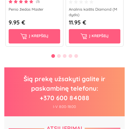
(3)
Penio žiedas Master
Analinis kaištis Diamond (M
dydis)
9.95 €
11.95 €
Į KREPŠELĮ
Į KREPŠELĮ
Šią prekę užsakyti galite ir
paskambinę telefonu:
+370 600 84088
I-V 8:00-18:00
ATSILIEPIMAI