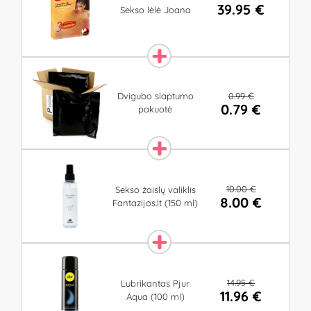
39.95 €
Sekso lėlė Joana
0.99 €
Dvigubo slaptumo
0.79 €
pakuotė
10.00 €
Sekso žaislų valiklis
8.00 €
Fantazijos.lt (150 ml)
14.95 €
Lubrikantas Pjur
11.96 €
Aqua (100 ml)