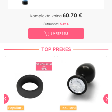
60.70 €
Komplekto kaina
Sutaupote:
5.19 €
Į KREPŠELĮ
TOP PREKĖS
Populiaru
Populiaru