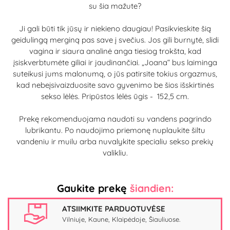
su šia mažute?
Ji gali būti tik jūsų ir niekieno daugiau! Pasikvieskite šią
geidulingą merginą pas save į svečius. Jos gili burnytė, slidi
vagina ir siaura analinė anga tiesiog trokšta, kad
įsiskverbtumėte giliai ir jaudinančiai. „Joana“ bus laiminga
suteikusi jums malonumą, o jūs patirsite tokius orgazmus,
kad nebeįsivaizduosite savo gyvenimo be šios išskirtinės
sekso lėlės. ​Pripūstos lėlės ūgis - 152,5 cm.
Prekę rekomenduojama naudoti su vandens pagrindo
lubrikantu. Po naudojimo priemonę nuplaukite šiltu
vandeniu ir muilu arba nuvalykite specialiu sekso prekių
valikliu.
Gaukite prekę
šiandien:
ATSIIMKITE PARDUOTUVĖSE
Vilniuje, Kaune, Klaipėdoje, Šiauliuose.