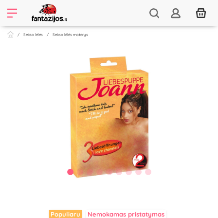
Sekso lėlės
Sekso lėlės moterys
Populiaru
Nemokamas pristatymas