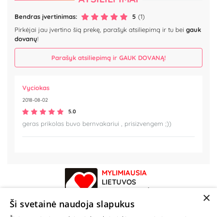
Bendras įvertinimas:
5
(1)
Pirkėjai jau įvertino šią prekę, parašyk atsiliepimą ir tu bei
gauk
dovanų
!
Parašyk atsiliepimą ir GAUK DOVANĄ!
Vyciokas
2018-08-02
5.0
geras prikolas buvo bernvakariui , prisizvengem ;))
MYLIMIAUSIA
LIETUVOS
ELEKTRONINĖ
×
PARDUOTUVĖ
Ši svetainė naudoja slapukus