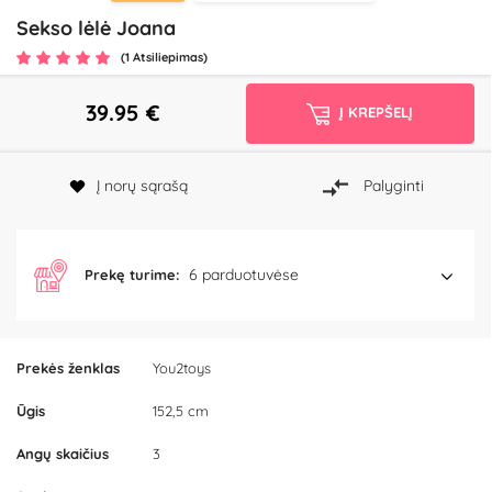
Sekso lėlė Joana
(1 Atsiliepimas)
39.95
€
Į KREPŠELĮ
Į norų sąrašą
Palyginti
6 parduotuvėse
Prekę turime:
Prekės ženklas
You2toys
Ūgis
152,5 cm
Angų skaičius
3