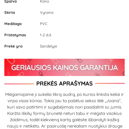
Spalva
Kūno
Skirta
Vyrams
Medžiaga
PVC
Pristatymas
1-2 d.d.
Prekė yra
Sandėlyje
PREKĖS APRAŠYMAS
Miegamajame ji sukelia tikrą audrą, po kurios linksta keliai ir
virpa visas kūnas. Tokia jau ta pašėlusi sekso lėlė „Joana“,
kuri savo patirtimi ir sugebėjimais nori pasidalinti su jumis.
Karšta iškilių formų brunetė neturi tabu ir mėgsta visokius
žaidimus, todėl kiekvieną kartą galėsite išbandyti kažką
naujo ir netikėto. Ar pasiruošę nerealiam nuotykiui drauge