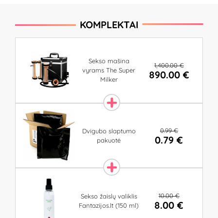
KOMPLEKTAI
Sekso mašina
1,400.00 €
vyrams The Super
890.00 €
Milker
0.99 €
Dvigubo slaptumo
0.79 €
pakuotė
10.00 €
Sekso žaislų valiklis
8.00 €
Fantazijos.lt (150 ml)