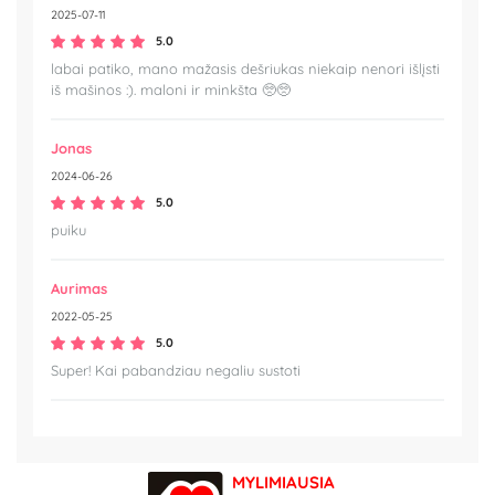
2025-07-11
5.0
labai patiko, mano mažasis dešriukas niekaip nenori išlįsti
iš mašinos :). maloni ir minkšta 🥺🥺
Jonas
2024-06-26
5.0
puiku
Aurimas
2022-05-25
5.0
Super! Kai pabandziau negaliu sustoti
MYLIMIAUSIA