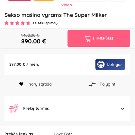
Video
Sekso mašina vyrams The Super Milker
(4 Atsiliepimai)
1,400.00 €
Į KREPŠELĮ
890.00
€
297.00 € / mėn.
Į norų sąrašą
Palyginti
Prekę turime:
Prekės ženklas
Love Botz