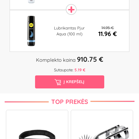
14.95 €
Lubrikantas Pjur
11.96 €
Aqua (100 ml)
910.75 €
Komplekto kaina
Sutaupote:
5.19 €
Į KREPŠELĮ
TOP PREKĖS