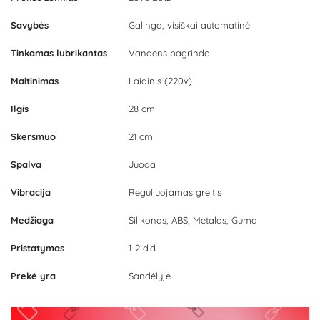
Savybės
Galinga, visiškai automatinė
Tinkamas lubrikantas
Vandens pagrindo
Maitinimas
Laidinis (220v)
Ilgis
28 cm
Skersmuo
21 cm
Spalva
Juoda
Vibracija
Reguliuojamas greitis
Medžiaga
Silikonas, ABS, Metalas, Guma
Pristatymas
1-2 d.d.
Prekė yra
Sandėlyje