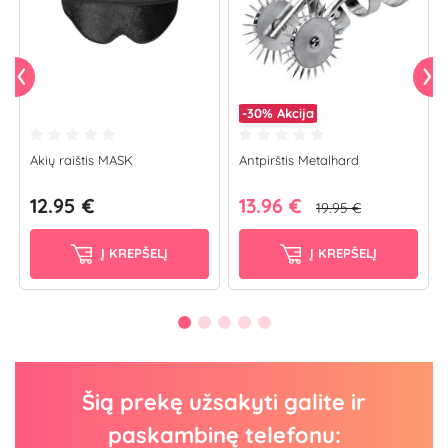
-30%
Akcija
Akių raištis MASK
Antpirštis Metalhard
12.95 €
13.96 €
19.95 €
Į KREPŠELĮ
Į KREPŠELĮ
Šią prekę užsakyti galite ir
paskambinę telefonu: