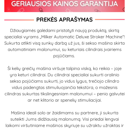
PREKĖS APRAŠYMAS
Džiaugiamės galėdami pristatyti naują produktą, skirtą
specialiai vyrams „Milker Automatic Deluxe Stroker Machine“!
Sukurta atlikti visą sunkų darbą už jus, ši sekso mašina skirta
automatiniam malonumui, su keturiais cilindrais įvairiems
pojūčiams.
Ši kelių greičių mašina viršuje talpina viską, ko reikia – joje
yra keturi cilindrai. Du cilindrai specialiai sukurti oralinio
sekso pojūčiams sukurti, jo vidus lygus, trečiojo cilindro
vidus padengtas stimuliuojančia tekstūra, o mažesnis
cilindras sukurtas tikslingesniam malonumui – penio galvutei
ar net klitorio ar spenelių stimuliacijai.
Mašina ideali solo ar žaidimams su partnere, ji sukurta
suteikti Jums didžiausią malonumą. Visi priedai lengvai
laikomi viršutiniame mašinos skyriuje su užraktu užraktas ir