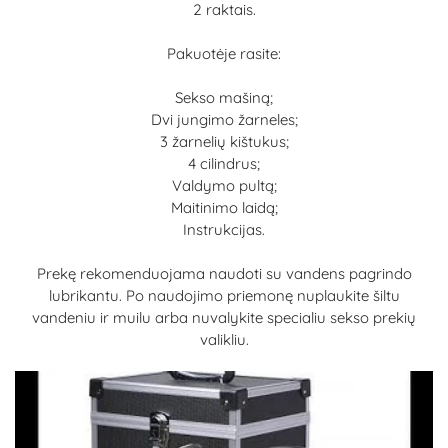
2 raktais.
Pakuotėje rasite:
Sekso mašiną;
Dvi jungimo žarneles;
3 žarnelių kištukus;
4 cilindrus;
Valdymo pultą;
Maitinimo laidą;
Instrukcijas.
Prekę rekomenduojama naudoti su vandens pagrindo
lubrikantu. Po naudojimo priemonę nuplaukite šiltu
vandeniu ir muilu arba nuvalykite specialiu sekso prekių
valikliu.