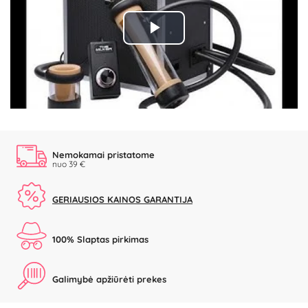
Play
Video
Nemokamai pristatome
nuo 39 €
GERIAUSIOS KAINOS GARANTIJA
100% Slaptas pirkimas
Galimybė apžiūrėti prekes