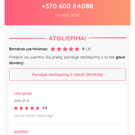
+370 600 84088
I-V 8:00-18:00
ATSILIEPIMAI
Bendras įvertinimas:
5
(4)
Pirkėjai jau įvertino šią prekę, parašyk atsiliepimą ir tu bei
gauk
dovanų
!
Parašyk atsiliepimą ir GAUK DOVANĄ!
Laurynas
2025-07-13
5.0
Good reikes išbandyti
Ipolitas