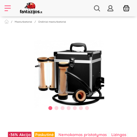
Masturbatoriai
Oraliniai masturbatoriai
-36%
Akcija
Paskutinė
Nemokamas pristatymas
Lizingas