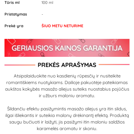
Tūris ml
100 ml
Pristatymas
-
Prekė yra
ŠIUO METU NETURIME
PREKĖS APRAŠYMAS
Atsipalaiduokite nuo kasdienių rūpesčių ir nusiteikite
romantiškiems nuotykiams. Dailioje pakuotėje pateikiamas
aukštos kokybės masažo aliejus suteiks nuostabius pojūčius
ir užburs maloniu aromatu.
Šildančiu efektu pasižymintis masažo aliejus yra itin slidus,
ilgai išliekantis ir suteikia malonų drėkinantį efektą. Produktą
saugu bučiuoti ir laižyti, jis pasižymi itin maloniu saldžios
karamelės aromatu ir skoniu.