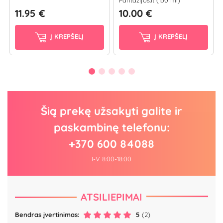
Fantazijos.lt (150 ml)
11.95 €
10.00 €
Į KREPŠELĮ
Į KREPŠELĮ
Šią prekę užsakyti galite ir
paskambinę telefonu:
+370 600 84088
I-V 8:00-18:00
ATSILIEPIMAI
Bendras įvertinimas:
5
(2)