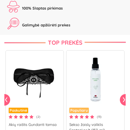
100% Slaptas pirkimas
Galimybė apžiūrėti prekes
TOP PREKĖS
Paskutinė
Populiaru
(2)
(13)
Akių raištis Gundanti tamsa
Sekso žaislų valiklis