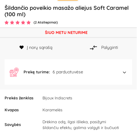
Šildančio poveikio masažo aliejus Soft Caramel
(100 ml)
(2 Atsiliepimai)
ŠIUO METU NETURIME
Į norų sąrašą
Palyginti
6 parduotuvėse
Prekę turime:
Prekės ženklas
Bijoux Indiscrets
Kvapas
Karamelės
Drėkina odą, ilgai išlieka, pasižymi
Savybės
šildančiu efektu, galima valgyti ir bučiuoti