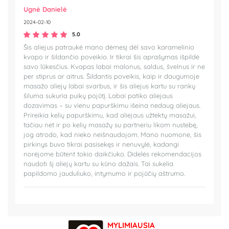
Ugnė Danielė
2024-02-10
5.0
Šis aliejus patraukė mano dėmesį dėl savo karamelinio
kvapo ir šildančio poveikio. Ir tikrai šis aprašymas išpildė
savo lūkesčius. Kvapas labai malonus, saldus, švelnus ir ne
per stiprus ar aitrus. Šildantis poveikis, kaip ir daugumoje
masažo aliejų labai svarbus, ir šis aliejus kartu su rankų
šiluma sukuria puikų pojūtį. Labai patiko aliejaus
dozavimas – su vienu papurškimu išeina nedaug aliejaus.
Prireikia kelių papurškimu, kad aliejaus užtektų masažui,
tačiau net ir po kelių masažų su partneriu likom nustebę,
jog atrodo, kad nieko neišnaudojom. Mano nuomone, šis
pirkinys buvo tikrai pasisekęs ir nenuvylė, kadangi
norėjome būtent tokio daikčiuko. Didelės rekomendacijos
naudoti šį aliejų kartu su kūno dažais. Tai sukelia
papildomo jauduliuko, intymumo ir pojūčių aštrumo.
MYLIMIAUSIA