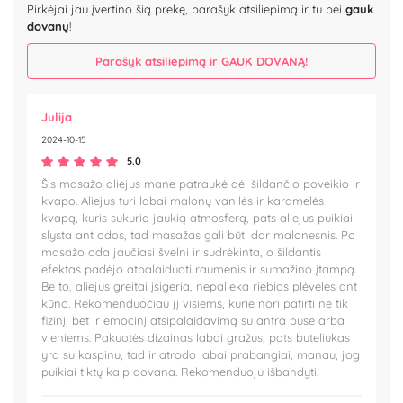
Pirkėjai jau įvertino šią prekę, parašyk atsiliepimą ir tu bei
gauk
dovanų
!
Parašyk atsiliepimą ir GAUK DOVANĄ!
Julija
2024-10-15
5.0
Šis masažo aliejus mane patraukė dėl šildančio poveikio ir
kvapo. Aliejus turi labai malonų vanilės ir karamelės
kvapą, kuris sukuria jaukią atmosferą, pats aliejus puikiai
slysta ant odos, tad masažas gali būti dar malonesnis. Po
masažo oda jaučiasi švelni ir sudrėkinta, o šildantis
efektas padėjo atpalaiduoti raumenis ir sumažino įtampą.
Be to, aliejus greitai įsigeria, nepalieka riebios plėvelės ant
kūno. Rekomenduočiau jį visiems, kurie nori patirti ne tik
fizinį, bet ir emocinį atsipalaidavimą su antra puse arba
vieniems. Pakuotės dizainas labai gražus, pats buteliukas
yra su kaspinu, tad ir atrodo labai prabangiai, manau, jog
puikiai tiktų kaip dovana. Rekomenduoju išbandyti.