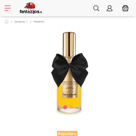
Dovanos ♡
Moterims
Populiaru