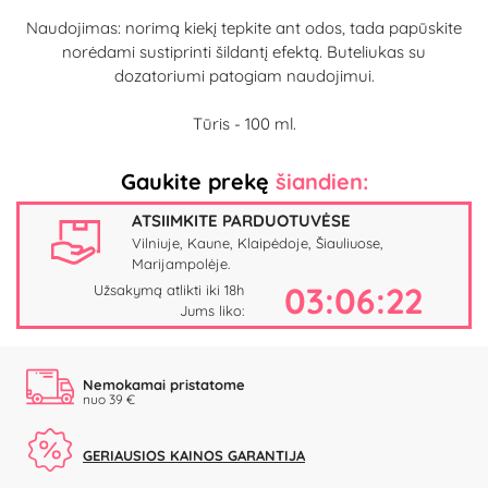
Naudojimas: norimą kiekį tepkite ant odos, tada papūskite
norėdami sustiprinti šildantį efektą. Buteliukas su
dozatoriumi patogiam naudojimui.
Tūris - 100 ml.
Gaukite prekę
šiandien:
ATSIIMKITE PARDUOTUVĖSE
Vilniuje, Kaune, Klaipėdoje, Šiauliuose,
Marijampolėje.
03:06:21
Užsakymą atlikti iki 18h
Jums liko:
Nemokamai pristatome
nuo 39 €
GERIAUSIOS KAINOS GARANTIJA