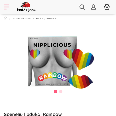
Apatinis trikotažas
Kostiumų aksesuarai
Spenelių lipdukai Rainbow