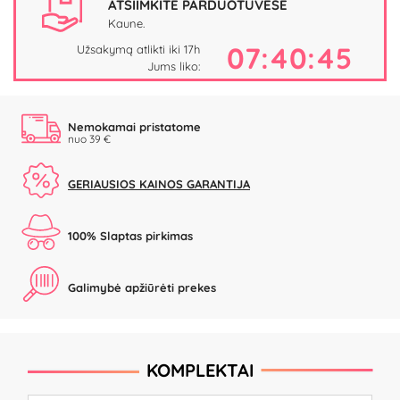
ATSIIMKITE PARDUOTUVĖSE
Kaune.
07:40:45
Užsakymą atlikti iki 17h
Jums liko:
Nemokamai pristatome
nuo 39 €
GERIAUSIOS KAINOS GARANTIJA
100% Slaptas pirkimas
Galimybė apžiūrėti prekes
KOMPLEKTAI