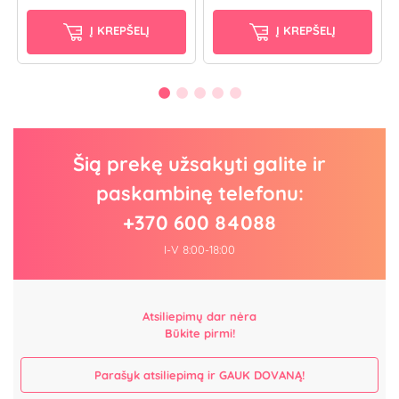
Į KREPŠELĮ
Į KREPŠELĮ
Šią prekę užsakyti galite ir
paskambinę telefonu:
+370 600 84088
I-V 8:00-18:00
Atsiliepimų dar nėra
Būkite pirmi!
Parašyk atsiliepimą ir GAUK DOVANĄ!