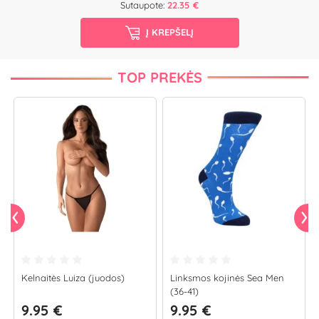
Sutaupote:
22.35 €
Į KREPŠELĮ
TOP PREKĖS
Kelnaitės Luiza (juodos)
Linksmos kojinės Sea Men
(36-41)
9.95 €
9.95 €