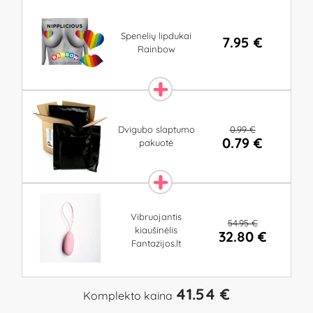
Spenelių lipdukai
7.95 €
Rainbow
0.99 €
Dvigubo slaptumo
0.79 €
pakuotė
Vibruojantis
54.95 €
kiaušinėlis
32.80 €
Fantazijos.lt
41.54 €
Komplekto kaina