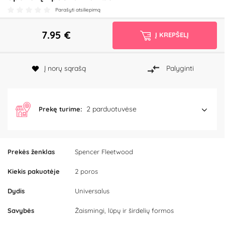
Parašyti atsiliepimą
7.95
€
Į KREPŠELĮ
Į norų sąrašą
Palyginti
2 parduotuvėse
Prekę turime:
Prekės ženklas
Spencer Fleetwood
Kiekis pakuotėje
2 poros
Dydis
Universalus
Savybės
Žaismingi, lūpų ir širdelių formos