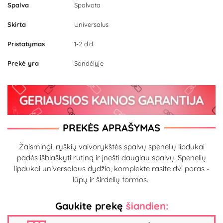
Spalva
Spalvota
Skirta
Universalus
Pristatymas
1-2 d.d.
Prekė yra
Sandėlyje
PREKĖS APRAŠYMAS
Žaismingi, ryškių vaivorykštės spalvų spenelių lipdukai
padės išblaškyti rutiną ir įnešti daugiau spalvų. Spenelių
lipdukai universalaus dydžio, komplekte rasite dvi poras -
lūpų ir širdelių formos.
Gaukite prekę
šiandien: