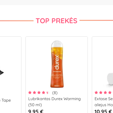
TOP PREKĖS
(8)
Lubrikantas Durex Warming
Extase S
e Tape
(50 ml)
aliejus H
9.95 €
10.95 €