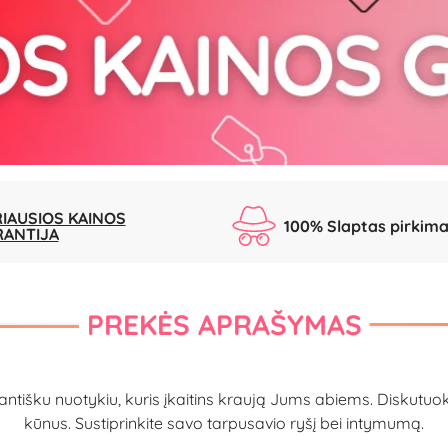
IAUSIOS KAINOS
100% Slaptas pirkim
RANTIJA
PREKĖS APRAŠYMAS
kantišku nuotykiu, kuris įkaitins kraują Jums abiems. Diskutuok
kūnus. Sustiprinkite savo tarpusavio ryšį bei intymumą.