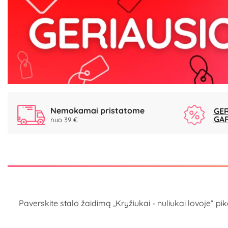
Nemokamai pristatome
GER
GA
nuo 39 €
Paverskite stalo žaidimą „Kryžiukai - nuliukai lovoje“ pi