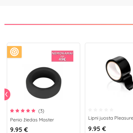
(3)
Lipni juosta Pleasur
Penio žiedas Master
9.95 €
9.95 €