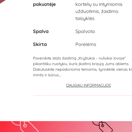
pakuotėje
kortelių su intymiomis
užduotimis, žaidimo
taisyklės
Spalva
Spalvota
Skirta
Porelėms
Paverskite stalo žaidimą „Kryžiukai - nuliukai lovoje“
pikantišku nuotykiu, kuris įkaitins kraują Jums abiems.
Diskutuokite nepadoriomis temomis, tyrinėkite vienas ki
mintis ir kūnus....
DAUGIAU INFORMACIJOS