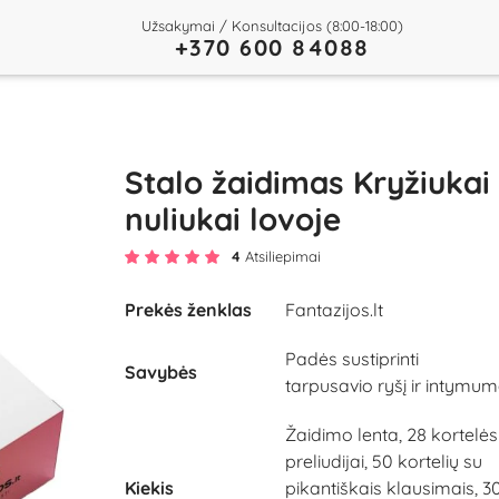
Užsakymai / Konsultacijos (8:00-18:00)
+370 600 84088
Stalo žaidimas Kryžiukai 
nuliukai lovoje
4
Atsiliepimai
Prekės ženklas
Fantazijos.lt
Padės sustiprinti
Savybės
tarpusavio ryšį ir intymu
Žaidimo lenta, 28 kortelės
preliudijai, 50 kortelių su
Kiekis
pikantiškais klausimais, 3