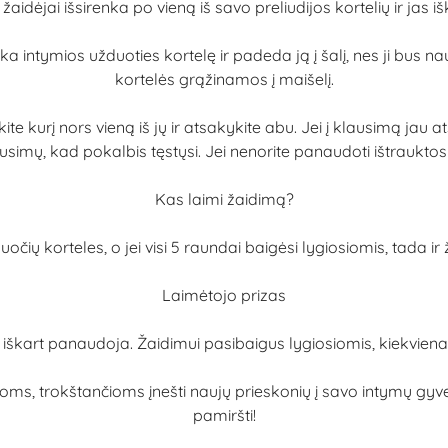
žaidėjai išsirenka po vieną iš savo preliudijos kortelių ir jas 
renka intymios užduoties kortelę ir padeda ją į šalį, nes ji b
kortelės grąžinamos į maišelį.
te kurį nors vieną iš jų ir atsakykite abu. Jei į klausimą jau at
imų, kad pokalbis tęstųsi. Jei nenorite panaudoti ištrauktos ko
Kas laimi žaidimą?
uočių korteles, o jei visi 5 raundai baigėsi lygiosiomis, tada 
Laimėtojo prizas
jas iškart panaudoja. Žaidimui pasibaigus lygiosiomis, kiekvien
ms, trokštančioms įnešti naujų prieskonių į savo intymų gyven
pamiršti!