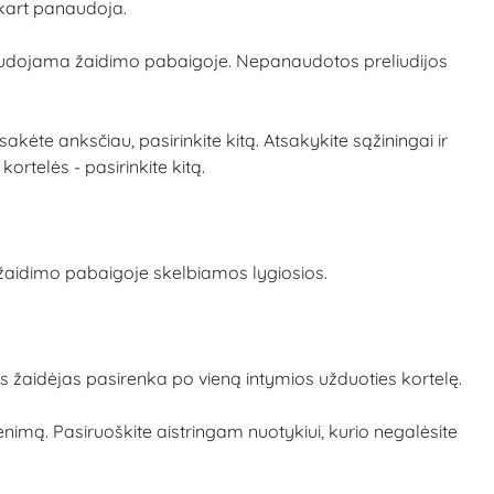
iškart panaudoja.
us naudojama žaidimo pabaigoje. Nepanaudotos preliudijos
sakėte anksčiau, pasirinkite kitą. Atsakykite sąžiningai ir
rtelės - pasirinkite kitą.
ir žaidimo pabaigoje skelbiamos lygiosios.
as žaidėjas pasirenka po vieną intymios užduoties kortelę.
imą. Pasiruoškite aistringam nuotykiui, kurio negalėsite