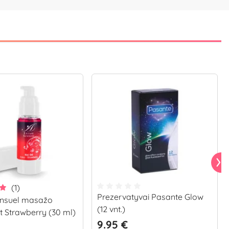
(1)
Prezervatyvai Pasante Glow
ensuel masažo
(12 vnt.)
ot Strawberry (30 ml)
9.95 €