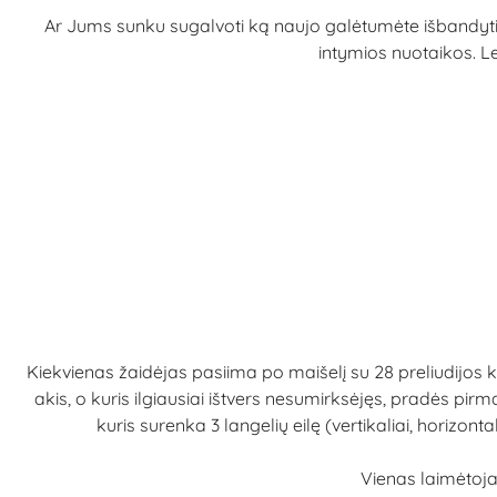
Ar Jums sunku sugalvoti ką naujo galėtumėte išbandyti
intymios nuotaikos. Le
Kiekvienas žaidėjas pasiima po maišelį su 28 preliudijos kort
akis, o kuris ilgiausiai ištvers nesumirksėjęs, pradės pirm
kuris surenka 3 langelių eilę (vertikaliai, horizon
Vienas laimėtojas