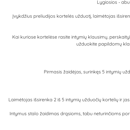
Lygiosios - abu 
Įvykdžius preliudijos kortelės užduotį, laimėtojas išsi
Kai kuriose kortelėse rasite intymių klausimų, perskaityki
užduokite papildomų klaus
Pirmasis žaidėjas, surinkęs 5 intymių užd
Laimėtojas išsirenka 2 iš 5 intymių užduočių kortelių ir 
Intymus stalo žaidimas drąsioms, tabu neturinčioms poro