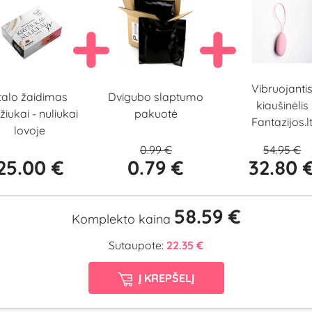
Vibruojanti
Dvigubo slaptumo
talo žaidimas
kiaušinėlis
pakuotė
žiukai - nuliukai
Fantazijos.l
lovoje
0.99 €
54.95 €
25.00 €
0.79 €
32.80 
58.59 €
Komplekto kaina
Sutaupote:
22.35 €
Į KREPŠELĮ