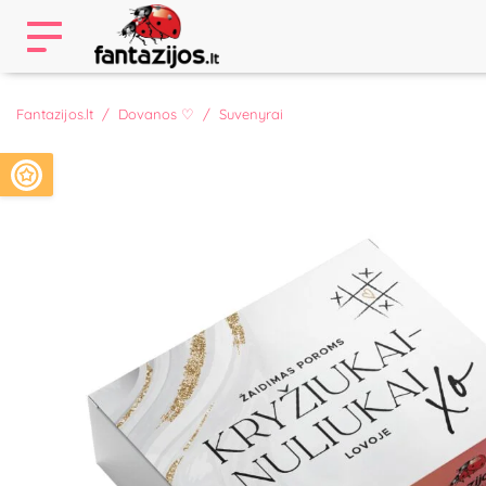
Fantazijos.lt
Dovanos ♡
Suvenyrai