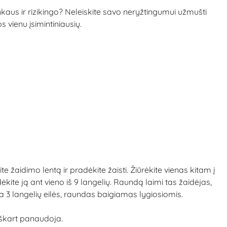
us ir rizikingo? Neleiskite savo neryžtingumui užmušti
 vienu įsimintiniausių.
te žaidimo lentą ir pradėkite žaisti. Žiūrėkite vienas kitam į
ėkite ją ant vieno iš 9 langelių. Raundą laimi tas žaidėjas,
nka 3 langelių eilės, raundas baigiamas lygiosiomis.
 iškart panaudoja.