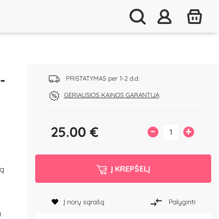
-
PRISTATYMAS per 1-2 d.d.
GERIAUSIOS KAINOS GARANTIJA
25.00
€
–
+
Į KREPŠELĮ
mą
Į norų sąrašą
Palyginti
0