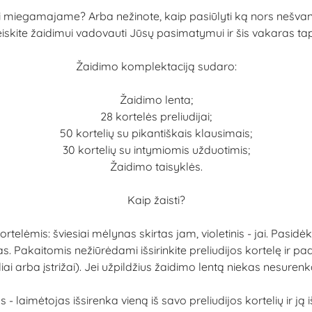
 miegamajame? Arba nežinote, kaip pasiūlyti ką nors nešvanka
iskite žaidimui vadovauti Jūsų pasimatymui ir šis vakaras taps
Žaidimo komplektaciją sudaro:
Žaidimo lenta;
28 kortelės preliudijai;
50 kortelių su pikantiškais klausimais;
30 kortelių su intymiomis užduotimis;
Žaidimo taisyklės.
Kaip žaisti?
elėmis: šviesiai mėlynas skirtas jam, violetinis - jai. Pasidėki
as. Pakaitomis nežiūrėdami išsirinkite preliudijos kortelę ir pad
taliai arba įstrižai). Jei užpildžius žaidimo lentą niekas nesure
 - laimėtojas išsirenka vieną iš savo preliudijos kortelių ir ją