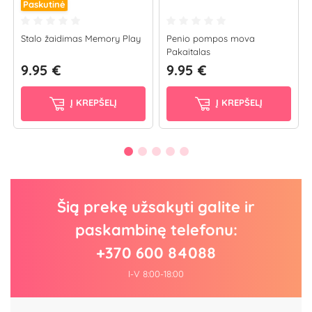
Paskutinė
Stalo žaidimas Memory Play
Penio pompos mova
Pakaitalas
9.95 €
9.95 €
Į KREPŠELĮ
Į KREPŠELĮ
Šią prekę užsakyti galite ir
paskambinę telefonu:
+370 600 84088
I-V 8:00-18:00