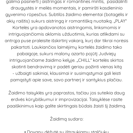
galima pasinerti į aistringas ir romantines mintis, pasidalinti
draugystės ir meilės momentais, ir pamiršti kasdieninio
gyvenimo rūpesčius. Subtilūs žaidimo elementai (botagėlis ir
akių raištis) sukurs aistringą ir romantišką nuotaiką.
PLAY”
„
Kortelės yra apdovanotos aistringomis, linksmomis ir
intriguojančiomis aklomis užduotimis, kurias atlikdami su
antrąja puse praleisite išskirtinį vakarą, kurį dar tikrai norėsis
pakartoti. Laukiančios laimėjimų kortelės žaidimo tako
pabaigoje, sukurs malonų azarto pojūtį Judviejų
intriguojančiame žaidimo kelyje.
CHILL” kortelės skirtos
„
skatinti bendravimą ir padėti geriau pažinti vienas kitą
- užbaigti sakiniai, klausimai ir susimąstymai gali leisti
pamąstyti apie save, savo partnerį ir santykius plačiau.
Žaidimo taisyklės yra paprastos, tačiau jos suteikia daug
erdvės kūrybiškumui ir improvizacijai. Taisyklėse rasite
paaiškinimus kaip galite skirtingais būdais žaisti šį žaidimą.
Žaidimą sudaro:
•
Dovanų dėžutė su ištraukiamu stalčiuku