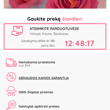
Gaukite prekę
šiandien:
ATSIIMKITE PARDUOTUVĖSE
Vilniuje, Kaune, Šiauliuose.
12:48:16
Užsakymą atlikti iki 18h
Jums liko:
Nemokamai pristatome
nuo 39 €
GERIAUSIOS KAINOS GARANTIJA
100% Slaptas pirkimas
Galimybė apžiūrėti prekes