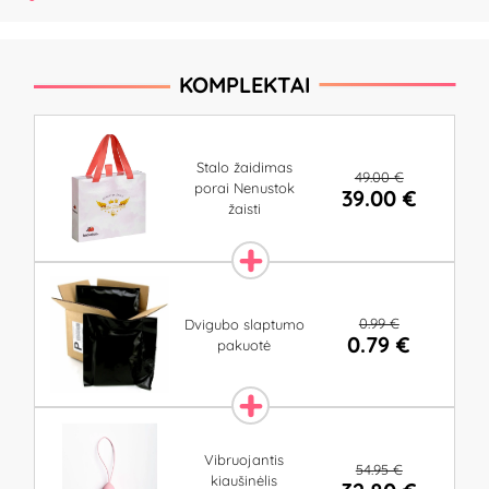
KOMPLEKTAI
Stalo žaidimas
49.00 €
porai Nenustok
39.00 €
žaisti
0.99 €
Dvigubo slaptumo
0.79 €
pakuotė
Vibruojantis
54.95 €
kiaušinėlis