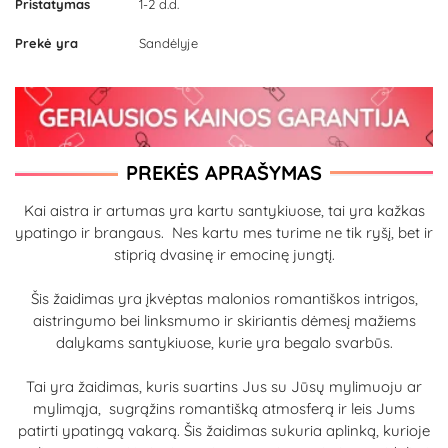
Pristatymas
1-2 d.d.
Prekė yra
Sandėlyje
PREKĖS APRAŠYMAS
Kai aistra ir artumas yra kartu santykiuose, tai yra kažkas
ypatingo ir brangaus. Nes kartu mes turime ne tik ryšį, bet ir
stiprią dvasinę ir emocinę jungtį.
Šis žaidimas yra įkvėptas malonios romantiškos intrigos,
aistringumo bei linksmumo ir skiriantis dėmesį mažiems
dalykams santykiuose, kurie yra begalo svarbūs.
Tai yra žaidimas, kuris suartins Jus su Jūsų mylimuoju ar
mylimąja, sugrąžins romantišką atmosferą ir leis Jums
patirti ypatingą vakarą. Šis žaidimas sukuria aplinką, kurioje