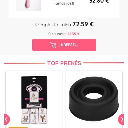
32.80 €
Fantazijos.lt
72.59 €
Komplekto kaina
Sutaupote:
22.35 €
Į KREPŠELĮ
TOP PREKĖS