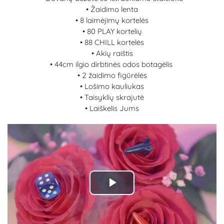
•
Žaidimo lenta
•
8 laimėjimų kortelės
•
80 PLAY kortelių
•
88 CHILL kortelės
•
Akių raištis
•
44cm ilgio dirbtinės odos botagėlis
•
2 žaidimo figūrėlės
•
Lošimo kauliukas
•
Taisyklių skrajutė
•
Laiškelis Jums
Play
Video