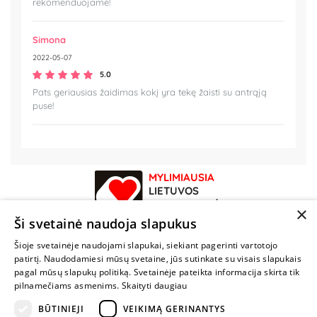
rekomenduojame!
Simona
2022-05-07
5.0
Pats geriausias žaidimas kokį yra tekę žaisti su antrąją
puse!
MYLIMIAUSIA
LIETUVOS
ELEKTRONINĖ
×
PARDUOTUVĖ
Ši svetainė naudoja slapukus
Šioje svetainėje naudojami slapukai, siekiant pagerinti vartotojo
NENUSTOK
patirtį. Naudodamiesi mūsų svetaine, jūs sutinkate su visais slapukais
ŽAISTI
pagal mūsų slapukų politiką. Svetainėje pateikta informacija skirta tik
pilnamečiams asmenims.
Skaityti daugiau
+370 600 84088
BŪTINIEJI
VEIKIMĄ GERINANTYS