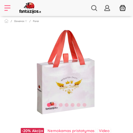
Dovanos ♡
Porai
-20%
Akcija
Nemokamas pristatymas
Video