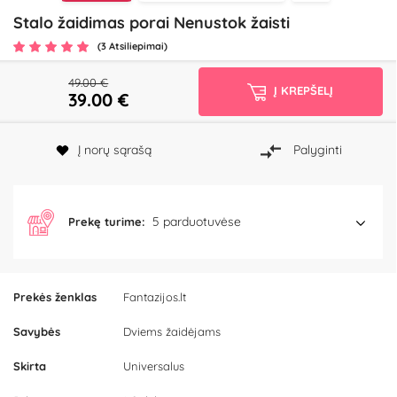
Stalo žaidimas porai Nenustok žaisti
(3 Atsiliepimai)
49.00 €
Į KREPŠELĮ
39.00
€
Į norų sąrašą
Palyginti
5 parduotuvėse
Prekę turime:
Prekės ženklas
Fantazijos.lt
Savybės
Dviems žaidėjams
Skirta
Universalus