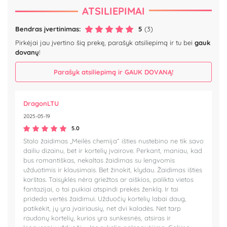
ATSILIEPIMAI
Bendras įvertinimas:
5
(3)
Pirkėjai jau įvertino šią prekę, parašyk atsiliepimą ir tu bei
gauk
dovanų
!
Parašyk atsiliepimą ir GAUK DOVANĄ!
DragonLTU
2025-05-19
5.0
Stalo žaidimas „Meilės chemija“ išties nustebino ne tik savo
dailiu dizainu, bet ir kortelių įvairove. Perkant, maniau, kad
bus romantiškas, nekaltas žaidimas su lengvomis
užduotimis ir klausimais. Bet žinokit, klydau. Žaidimas išties
karštas. Taisyklės nėra griežtos ar aiškios, palikta vietos
fantazijai, o tai puikiai atspindi prekės ženklą. Ir tai
prideda vertės žaidimui. Užduočių kortelių labai daug,
patikėkit, jų yra įvairiausių, net dvi kaladės. Net tarp
raudonų kortelių, kurios yra sunkesnės, atsiras ir