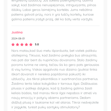
lengvesnių užduočių. Jos sukelia palengvėjimą. Galima
sakyt, kad žaidimas nenuspėjamas, intriguojantis, pilnas
iššūkių. Labai geros laimėjimų kortelės. Jums nebūtina
patiems galvoti prizų, nors ir yra tuščių kortelių, kuriose
galima patiems įrašyti prizą, dėl ko būtų verta varžytis.
Justina
2024-08-01
5.0
Nors matau,kad šiuo metu išparduota, bet vistiek paliksiu
atsiliepimą. Tikiuosi, kad žaidimo prekyba bus atnaujinta,
nes pati dar bent du nupirkčiau dovanoms. Stalo žaidimų
poroms turime ne vieną, tačiau šis ko gero pats geriausias
iš visų turimų. Viskas apgalvota nuo dizaino (puikiai tinka
iškart dovanoti ir nereikia papildomai pakuoti) iki
užduočių. Jos tikrai pikantiškos ir suartinančios partnerius.
Žaidimo lenta labai kokybiška ir tarnaus ilgai. Didžiausias
pliusas ir patikęs dalykas, kad šį žaidimą galima žaisti
keliais būdais, tad manau tikrai ilgai nepabos ir atneš vis
naujų emocijų ir potyrių abiems partneriams. Dedam
didžiulį pliusą ir laukiame kol vėl atsiras. Tikrai nedvejokite
ir įsigykite, turėsit puikų santykių stimuliatorių?