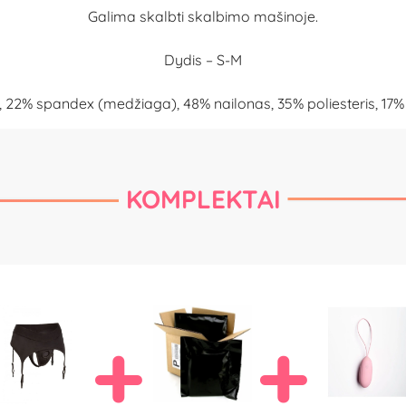
Galima skalbti skalbimo mašinoje.
Dydis – S-M
 22% spandex (medžiaga), 48% nailonas, 35% poliesteris, 1
KOMPLEKTAI