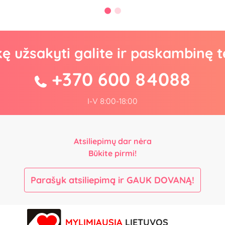
kę užsakyti galite ir paskambinę t
+370 600 84088
I-V 8:00-18:00
Atsiliepimų dar nėra
Būkite pirmi!
Parašyk atsiliepimą ir GAUK DOVANĄ!
MYLIMIAUSIA
LIETUVOS