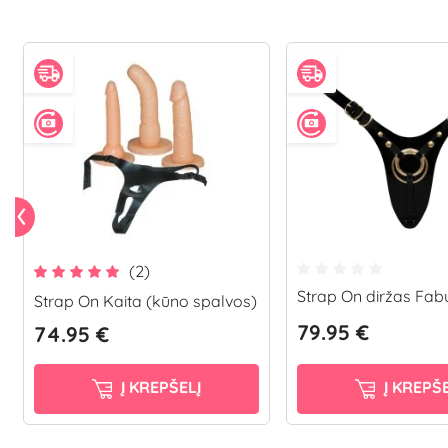
(2)
Strap On diržas Fab
Strap On Kaita (kūno spalvos)
79.95 €
74.95 €
Į KREPŠELĮ
Į KREPŠE