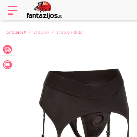
Fantazijos.lt
Strap on
Strap on diržai