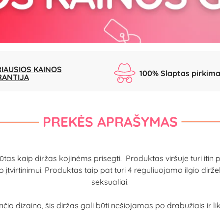
IAUSIOS KAINOS
100% Slaptas pirkim
RANTIJA
PREKĖS APRAŠYMAS
as kaip diržas kojinėms prisegti. Produktas viršuje turi itin p
tvirtinimui. Produktas taip pat turi 4 reguliuojamo ilgio diržel
seksualiai.
ančio dizaino, šis diržas gali būti nešiojamas po drabužiais ir 