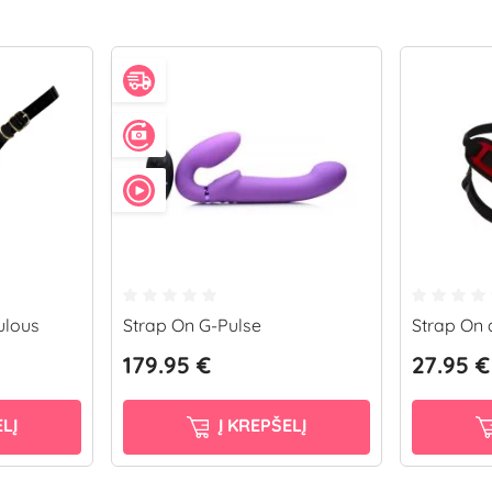
ulous
Strap On G-Pulse
Strap On
179.95 €
27.95 €
LĮ
Į KREPŠELĮ