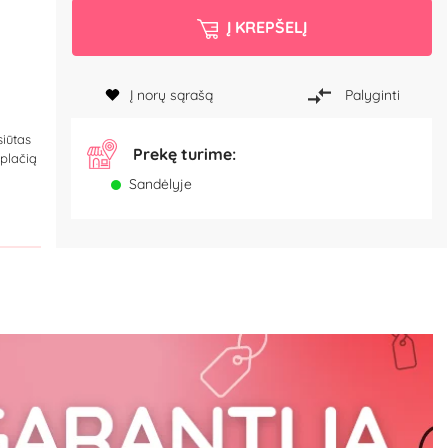
Į KREPŠELĮ
Į norų sąrašą
Palyginti
siūtas
Prekę turime:
 plačią
Sandėlyje