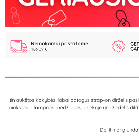
Nemokamai pristatome
GER
GA
nuo 39 €
Itin aukštos kokybės, labai patogus strap-on dirželis pasiūt
minkštos ir tamprios medžiagos, priekyje yra žiedelis dildo į
Dėl itin priglund