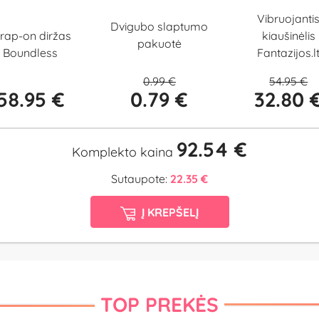
Vibruojanti
Dvigubo slaptumo
trap-on diržas
kiaušinėlis
pakuotė
Boundless
Fantazijos.l
0.99 €
54.95 €
58.95 €
0.79 €
32.80 
92.54 €
Komplekto kaina
Sutaupote:
22.35 €
Į KREPŠELĮ
TOP PREKĖS