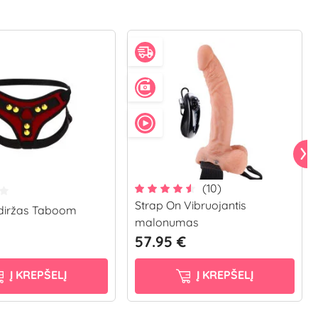
(10)
Strap On Vibruojantis
 diržas Taboom
malonumas
57.95 €
Į KREPŠELĮ
Į KREPŠELĮ