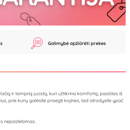
as
Galimybė apžiūrėti prekes
lačią ir tamprią juostą, kuri užtikrina komfortą, pasiūtas iš
ius, prie kurių galėsite prisegti kojines, tad atrodysite ypač
liks nepastebimas.