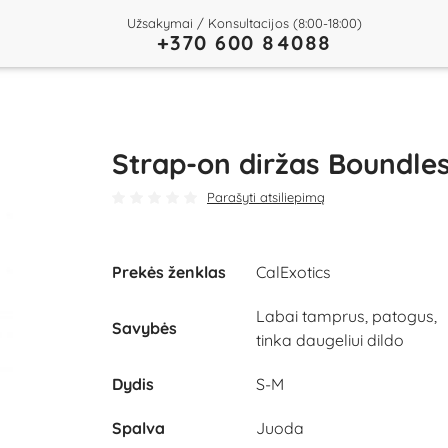
Užsakymai / Konsultacijos (8:00-18:00)
+370 600 84088
Strap-on diržas Boundle
Parašyti atsiliepimą
Prekės ženklas
CalExotics
Labai tamprus, patogus,
Savybės
tinka daugeliui dildo
Dydis
S-M
Spalva
Juoda