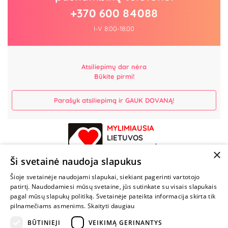
+370 600 84088
I-V 8:00-18:00
Atsiliepimų dar nėra
Būkite pirmi!
Parašyk atsiliepimą ir GAUK DOVANĄ!
MYLIMIAUSIA
LIETUVOS
ELEKTRONINĖ
×
PARDUOTUVĖ
Ši svetainė naudoja slapukus
Šioje svetainėje naudojami slapukai, siekiant pagerinti vartotojo
NENUSTOK
patirtį. Naudodamiesi mūsų svetaine, jūs sutinkate su visais slapukais
ŽAISTI
pagal mūsų slapukų politiką. Svetainėje pateikta informacija skirta tik
pilnamečiams asmenims.
Skaityti daugiau
+370 600 84088
BŪTINIEJI
VEIKIMĄ GERINANTYS