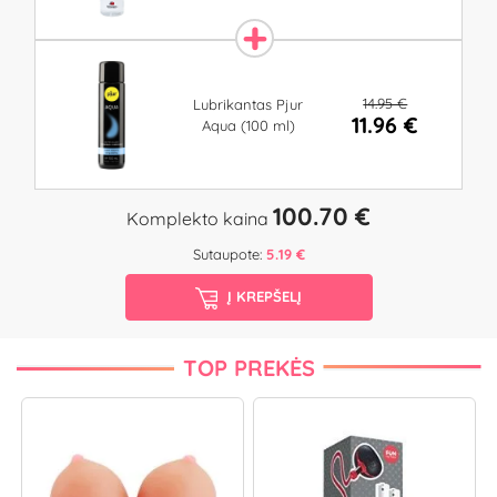
14.95 €
Lubrikantas Pjur
11.96 €
Aqua (100 ml)
100.70 €
Komplekto kaina
Sutaupote:
5.19 €
Į KREPŠELĮ
TOP PREKĖS