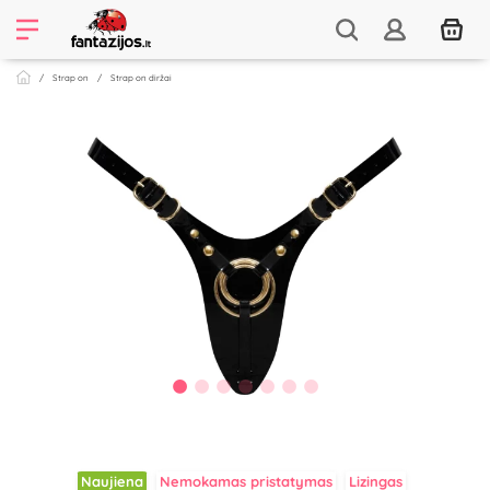
Strap on
Strap on diržai
Naujiena
Nemokamas pristatymas
Lizingas