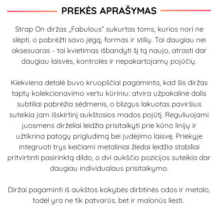
PREKĖS APRAŠYMAS
Strap On diržas „Fabulous“ sukurtas toms, kurios nori ne
slėpti, o pabrėžti savo jėgą, formas ir stilių. Tai daugiau nei
aksesuaras - tai kvietimas išbandyti šį tą naujo, atrasti dar
daugiau laisvės, kontrolės ir nepakartojamų pojūčių.
Kiekviena detalė buvo kruopščiai pagaminta, kad šis diržas
taptų kolekcionavimo vertu kūriniu: atvira užpakalinė dalis
subtiliai pabrėžia sėdmenis, o blizgus lakuotas paviršius
suteikia jam išskirtinį aukštosios mados pojūtį. Reguliuojami
juosmens dirželiai leidžia prisitaikyti prie kūno linijų ir
užtikrina patogų prigludimą bei judėjimo laisvę. Priekyje
integruoti trys keičiami metaliniai žiedai leidžia stabiliai
pritvirtinti pasirinktą dildo, o dvi aukščio pozicijos suteikia dar
daugiau individualaus prisitaikymo.
Diržai pagaminti iš aukštos kokybės dirbtinės odos ir metalo,
todėl yra ne tik patvarūs, bet ir malonūs liesti.