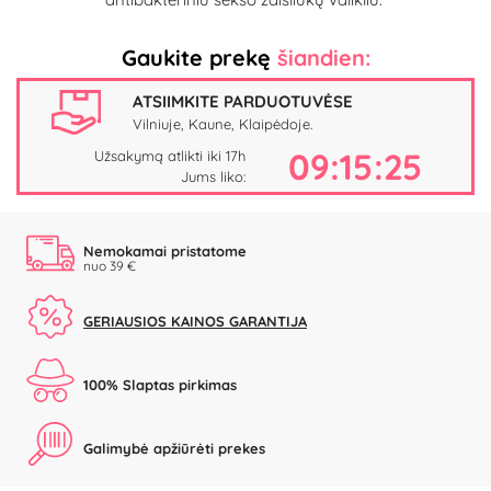
Gaukite prekę
šiandien:
ATSIIMKITE PARDUOTUVĖSE
Vilniuje, Kaune, Klaipėdoje.
09:15:24
Užsakymą atlikti iki 17h
Jums liko:
Nemokamai pristatome
nuo 39 €
GERIAUSIOS KAINOS GARANTIJA
100% Slaptas pirkimas
Galimybė apžiūrėti prekes