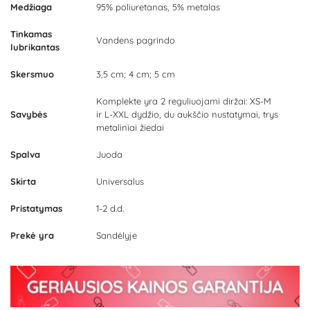
Medžiaga
95% poliuretanas, 5% metalas
Tinkamas
Vandens pagrindo
lubrikantas
Skersmuo
3,5 cm; 4 cm; 5 cm
Komplekte yra 2 reguliuojami diržai: XS-M
Savybės
ir L-XXL dydžio, du aukščio nustatymai, trys
metaliniai žiedai
Spalva
Juoda
Skirta
Universalus
Pristatymas
1-2 d.d.
Prekė yra
Sandėlyje