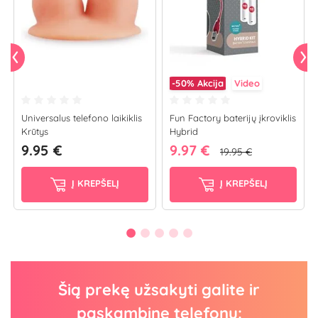
-50%
Akcija
Video
Universalus telefono laikiklis
Fun Factory baterijų įkroviklis
Krūtys
Hybrid
9.95 €
9.97 €
19.95 €
Į KREPŠELĮ
Į KREPŠELĮ
Šią prekę užsakyti galite ir
paskambinę telefonu: