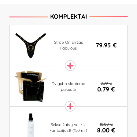
KOMPLEKTAI
Strap On diržas
79.95 €
Fabulous
0.99 €
Dvigubo slaptumo
0.79 €
pakuotė
10.00 €
Sekso žaislų valiklis
8.00 €
Fantazijos.lt (150 ml)