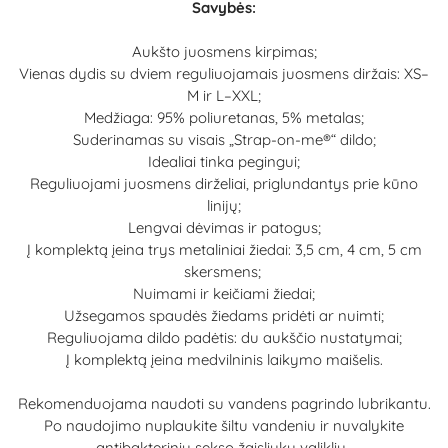
Savybės:
Aukšto juosmens kirpimas;
Vienas dydis su dviem reguliuojamais juosmens diržais: XS–
M ir L–XXL;
Medžiaga: 95% poliuretanas, 5% metalas;
Suderinamas su visais „Strap-on-me®“ dildo;
Idealiai tinka pegingui;
Reguliuojami juosmens dirželiai, priglundantys prie kūno
linijų;
Lengvai dėvimas ir patogus;
Į komplektą įeina trys metaliniai žiedai: 3,5 cm, 4 cm, 5 cm
skersmens;
Nuimami ir keičiami žiedai;
Užsegamos spaudės žiedams pridėti ar nuimti;
Reguliuojama dildo padėtis: du aukščio nustatymai;
Į komplektą įeina medvilninis laikymo maišelis.
Rekomenduojama naudoti su vandens pagrindo lubrikantu.
Po naudojimo nuplaukite šiltu vandeniu ir nuvalykite
antibakteriniu sekso žaisliukų valikliu.