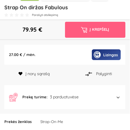
Strap On diržas Fabulous
Parašyti atsiliepimą
79.95
€
Į KREPŠELĮ
27.00 € / mėn.
Į norų sąrašą
Palyginti
3 parduotuvėse
Prekę turime:
Prekės ženklas
Strap-On-Me