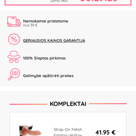
Jums liko:
Nemokamai pristatome
nuo 39 €
GERIAUSIOS KAINOS GARANTIJA
100% Slaptas pirkimas
Galimybė apžiūrėti prekes
KOMPLEKTAI
Strap-On Fetish
41.95 €
Fantasy Hollow