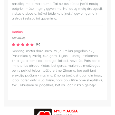
pasitikėjimo ir malonumo. Tai puikus būdas įnešti naujų
potyrių į mūsų intymų gyvenimą. Kai daug metų draugauji,
viskas atsibosta, ieškai būdų kaip įneštii gyvibingumo ir
aistros į seksualinį gyvenimą.
Danius
2021-04-06
5.0
Kadangi metai daro savo, tai jau reikia pagalbininkų.
Pasirinkau šį žaislą, tiko gerai. Dydis - juostų - tinkamas,
tikrai gerai tempiasi, patogiai laikosi, nevaržo. Pats penio
imitatorius atrodo kietas, bet geros, malonios medžiagos -
penis puikiai telpa į tuščią ertmę. Žinoma, jau patiriant
erekciją pačiam - nusiimu. Žmona jaučiasi labai laiminga,
labai patenkinta šiuo žaislu, nors abu žiūrėjome skeptiškai,
tokiu klausimu ar pagelbės, bet va... dar ir kaip gelbėja.
MYLIMIAUSIA