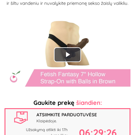
ir šiltu vandeniu ir nuvalykite priemonę sekso žaislų valikliu.
Play
Video
Gaukite prekę
šiandien:
ATSIIMKITE PARDUOTUVĖSE
Klaipėdoje.
06:29:25
Užsakymą atlikti iki 17h