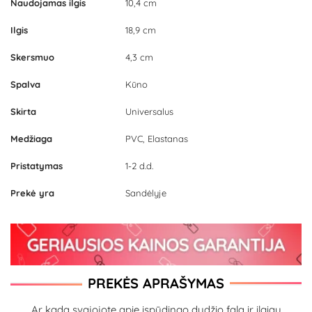
Naudojamas ilgis
10,4 cm
Ilgis
18,9 cm
Skersmuo
4,3 cm
Spalva
Kūno
Skirta
Universalus
Medžiaga
PVC, Elastanas
Pristatymas
1-2 d.d.
Prekė yra
Sandėlyje
PREKĖS APRAŠYMAS
Ar kada svajojote apie įspūdingo dydžio falą ir ilgiau