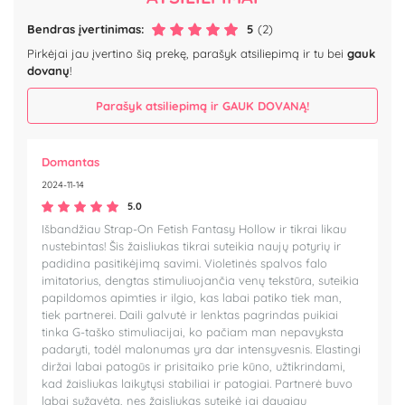
Bendras įvertinimas:
5
(2)
Pirkėjai jau įvertino šią prekę, parašyk atsiliepimą ir tu bei
gauk
dovanų
!
Parašyk atsiliepimą ir GAUK DOVANĄ!
Domantas
2024-11-14
5.0
Išbandžiau Strap-On Fetish Fantasy Hollow ir tikrai likau
nustebintas! Šis žaisliukas tikrai suteikia naujų potyrių ir
padidina pasitikėjimą savimi. Violetinės spalvos falo
imitatorius, dengtas stimuliuojančia venų tekstūra, suteikia
papildomos apimties ir ilgio, kas labai patiko tiek man,
tiek partnerei. Daili galvutė ir lenktas pagrindas puikiai
tinka G-taško stimuliacijai, ko pačiam man nepavyksta
padaryti, todėl malonumas yra dar intensyvesnis. Elastingi
diržai labai patogūs ir prisitaiko prie kūno, užtikrindami,
kad žaisliukas laikytųsi stabiliai ir patogiai. Partnerė buvo
labai sužavėta, nes žaisliukas suteikė jai daugiau