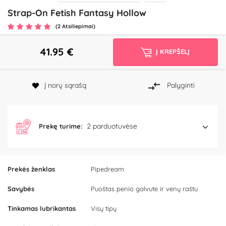
Strap-On Fetish Fantasy Hollow
(2 Atsiliepimai)
41.95
€
Į KREPŠELĮ
Į norų sąrašą
Palyginti
2 parduotuvėse
Prekę turime:
Prekės ženklas
Pipedream
Savybės
Puoštas penio galvute ir venų raštu
Tinkamas lubrikantas
Visų tipų