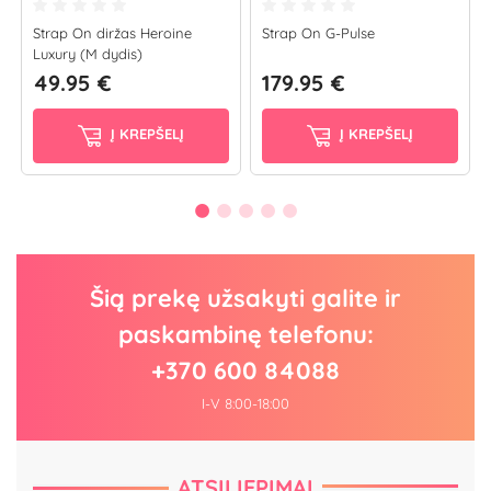
Strap On diržas Heroine
Strap On G-Pulse
Luxury (M dydis)
49.95 €
179.95 €
Į KREPŠELĮ
Į KREPŠELĮ
Šią prekę užsakyti galite ir
paskambinę telefonu:
+370 600 84088
I-V 8:00-18:00
ATSILIEPIMAI