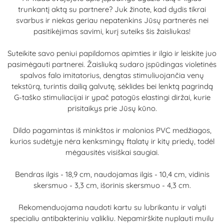
trunkantį aktą su partnere? Juk žinote, kad dydis tikrai
svarbus ir niekas geriau nepatenkins Jūsų partnerės nei
pasitikėjimas savimi, kurį suteiks šis žaisliukas!
Suteikite savo peniui papildomos apimties ir ilgio ir leiskite juo
pasimėgauti partnerei. Žaisliuką sudaro įspūdingas violetinės
spalvos falo imitatorius, dengtas stimuliuojančia venų
tekstūrą, turintis dailią galvutę, sėklides bei lenktą pagrindą
G-taško stimuliacijai ir ypač patogūs elastingi diržai, kurie
prisitaikys prie Jūsų kūno.
Dildo pagamintas iš minkštos ir malonios PVC medžiagos,
kurios sudėtyje nėra kenksmingų ftalatų ir kitų priedų, todėl
mėgausitės visiškai saugiai.
Bendras ilgis - 18,9 cm, naudojamas ilgis - 10,4 cm, vidinis
skersmuo - 3,3 cm, išorinis skersmuo - 4,3 cm.
Rekomenduojama naudoti kartu su lubrikantu ir valyti
specialiu antibakteriniu valikliu. Nepamirškite nuplauti muilu