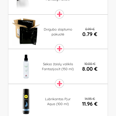
0.99 €
Dvigubo slaptumo
0.79 €
pakuotė
10.00 €
Sekso žaislų valiklis
8.00 €
Fantazijos.lt (150 ml)
14.95 €
Lubrikantas Pjur
11.96 €
Aqua (100 ml)