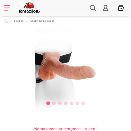
Strap on
Tuščiaviduriai strap on
Nemokamas pristatymas
Video