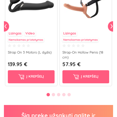
Lizingas
Video
Lizingas
Nemokamas pristatymas
Nemokamas pristatymas
Strap On 3 Motors (L dydis)
Strap-On Hollow Penis (18
cm)
139.95 €
57.95 €
Į KREPŠELĮ
Į KREPŠELĮ
Šią prekę užsakyti galite ir