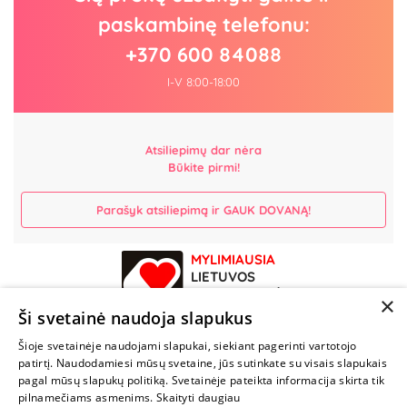
paskambinę telefonu:
+370 600 84088
I-V 8:00-18:00
Atsiliepimų dar nėra
Būkite pirmi!
Parašyk atsiliepimą ir GAUK DOVANĄ!
MYLIMIAUSIA
LIETUVOS
ELEKTRONINĖ
×
PARDUOTUVĖ
Ši svetainė naudoja slapukus
Šioje svetainėje naudojami slapukai, siekiant pagerinti vartotojo
NENUSTOK
patirtį. Naudodamiesi mūsų svetaine, jūs sutinkate su visais slapukais
ŽAISTI
pagal mūsų slapukų politiką. Svetainėje pateikta informacija skirta tik
pilnamečiams asmenims.
Skaityti daugiau