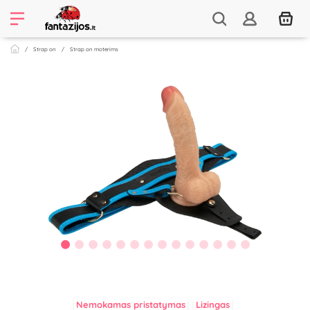
Strap on
Strap on moterims
Nemokamas pristatymas
Lizingas