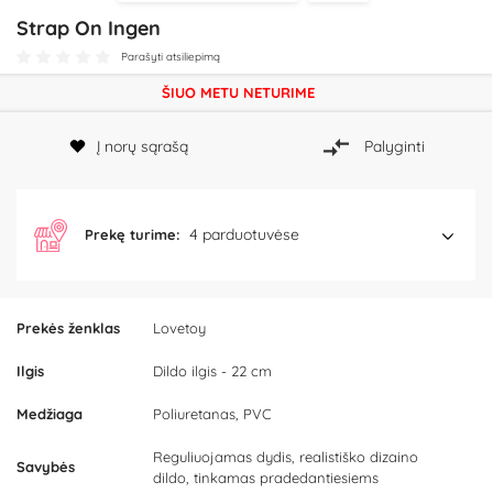
Strap On Ingen
Parašyti atsiliepimą
ŠIUO METU NETURIME
Į norų sąrašą
Palyginti
4 parduotuvėse
Prekę turime:
Prekės ženklas
Lovetoy
Ilgis
Dildo ilgis - 22 cm
Medžiaga
Poliuretanas, PVC
Reguliuojamas dydis, realistiško dizaino
Savybės
dildo, tinkamas pradedantiesiems