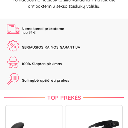
antibakteriniu sekso žaisliukų valikliu.
Nemokamai pristatome
nuo 39 €
GERIAUSIOS KAINOS GARANTIJA
100% Slaptas pirkimas
Galimybė apžiūrėti prekes
TOP PREKĖS