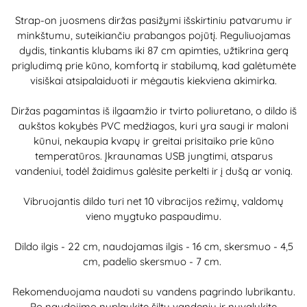
Strap-on juosmens diržas pasižymi išskirtiniu patvarumu ir
minkštumu, suteikiančiu prabangos pojūtį. Reguliuojamas
dydis, tinkantis klubams iki 87 cm apimties, užtikrina gerą
prigludimą prie kūno, komfortą ir stabilumą, kad galėtumėte
visiškai atsipalaiduoti ir mėgautis kiekviena akimirka.
Diržas pagamintas iš ilgaamžio ir tvirto poliuretano, o dildo iš
aukštos kokybės PVC medžiagos, kuri yra saugi ir maloni
kūnui, nekaupia kvapų ir greitai prisitaiko prie kūno
temperatūros. Įkraunamas USB jungtimi, atsparus
vandeniui, todėl žaidimus galėsite perkelti ir į dušą ar vonią.
Vibruojantis dildo turi net 10 vibracijos režimų, valdomų
vieno mygtuko paspaudimu.
Dildo ilgis - 22 cm, naudojamas ilgis - 16 cm, skersmuo - 4,5
cm, padelio skersmuo - 7 cm.
Rekomenduojama naudoti su vandens pagrindo lubrikantu.
Po naudojimo nuplaukite šiltu vandeniu ir nuvalykite