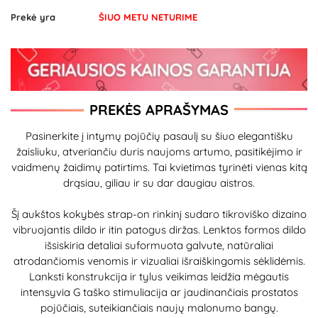
Prekė yra
ŠIUO METU NETURIME
PREKĖS APRAŠYMAS
Pasinerkite į intymų pojūčių pasaulį su šiuo elegantišku
žaisliuku, atveriančiu duris naujoms artumo, pasitikėjimo ir
vaidmenų žaidimų patirtims. Tai kvietimas tyrinėti vienas kitą
drąsiau, giliau ir su dar daugiau aistros.
Šį aukštos kokybės strap-on rinkinį sudaro tikroviško dizaino
vibruojantis dildo ir itin patogus diržas. Lenktos formos dildo
išsiskiria detaliai suformuota galvute, natūraliai
atrodančiomis venomis ir vizualiai išraiškingomis sėklidėmis.
Lanksti konstrukcija ir tylus veikimas leidžia mėgautis
intensyvia G taško stimuliacija ar jaudinančiais prostatos
pojūčiais, suteikiančiais naujų malonumo bangų.