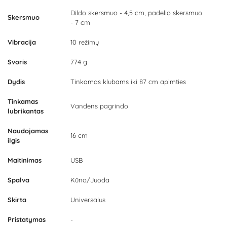
Dildo skersmuo - 4,5 cm, padelio skersmuo
Skersmuo
- 7 cm
Vibracija
10 režimų
Svoris
774 g
Dydis
Tinkamas klubams iki 87 cm apimties
Tinkamas
Vandens pagrindo
lubrikantas
Naudojamas
16 cm
ilgis
Maitinimas
USB
Spalva
Kūno/Juoda
Skirta
Universalus
Pristatymas
-