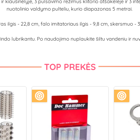
ir kiaušinėlyje, 3 pulsavimo režimus klitorio atšakėlėje ir 3 i
nuotolinio valdymo pulteliu, kurio diapazonas 5 metrai.
s ilgis - 22,8 cm, falo imitatoriaus ilgis - 9,8 cm, skersmuo - 
lubrikantu. Po naudojimo nuplaukite šiltu vandeniu ir nuvalyk
TOP PREKĖS