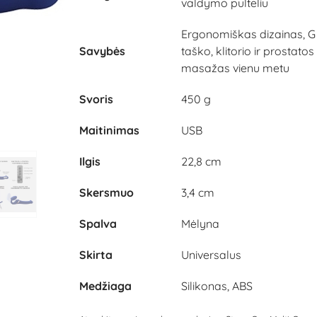
valdymo pulteliu
Ergonomiškas dizainas, G
Savybės
taško, klitorio ir prostatos
masažas vienu metu
Svoris
450 g
Maitinimas
USB
Ilgis
22,8 cm
Skersmuo
3,4 cm
Spalva
Mėlyna
Skirta
Universalus
Medžiaga
Silikonas, ABS