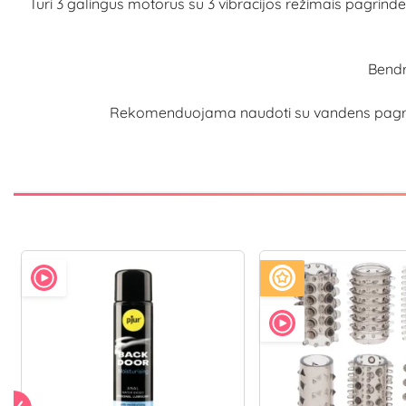
Turi 3 galingus motorus su 3 vibracijos režimais pagrinde 
Bendra
Rekomenduojama naudoti su vandens pagrindo 