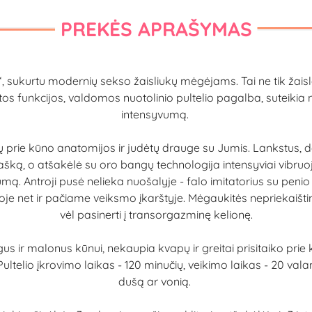
PREKĖS APRAŠYMAS
ukurtu modernių sekso žaisliukų mėgėjams. Tai ne tik žaislas, o
uotos funkcijos, valdomos nuotolinio pultelio pagalba, suteiki
intensyvumą.
 prie kūno anatomijos ir judėtų drauge su Jumis. Lankstus, dėl
ašką, o atšakėlė su oro bangų technologija intensyviai vibruoja 
onumą. Antroji pusė nelieka nuošalyje - falo imitatorius su pe
icijoje net ir pačiame veiksmo įkarštyje. Mėgaukitės nepriekai
vėl pasinerti į transorgazminę kelionę.
us ir malonus kūnui, nekaupia kvapų ir greitai prisitaiko pr
Pultelio įkrovimo laikas - 120 minučių, veikimo laikas - 20 valan
dušą ar vonią.