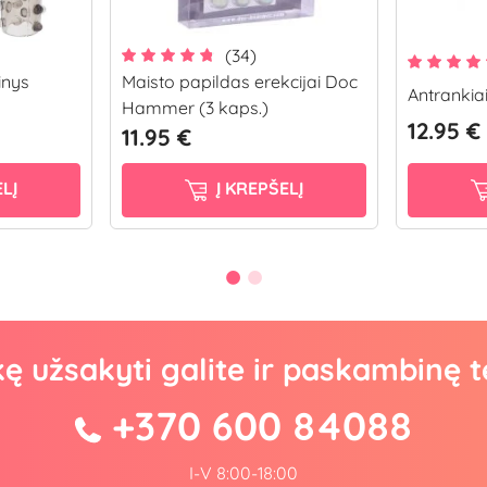
(34)
inys
Maisto papildas erekcijai Doc
Antrankia
Hammer (3 kaps.)
12.95 €
11.95 €
LĮ
Į KREPŠELĮ
kę užsakyti galite ir paskambinę t
+370 600 84088
I-V 8:00-18:00