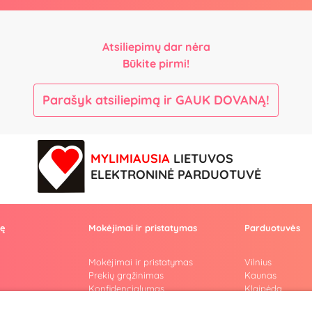
Atsiliepimų dar nėra
Būkite pirmi!
Parašyk atsiliepimą ir GAUK DOVANĄ!
MYLIMIAUSIA
LIETUVOS
ELEKTRONINĖ PARDUOTUVĖ
vę
Mokėjimai ir pristatymas
Parduotuvės
Mokėjimai ir pristatymas
Vilnius
Prekių grąžinimas
Kaunas
Konfidencialumas
Klaipėda
Pirkimo taisyklės
Šiauliai