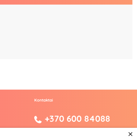
Kontaktai
+370 600 84088
info@fantazijos.lt
×