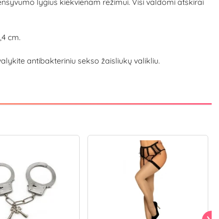
ntensyvumo lygius kiekvienam režimui. Visi valdomi atskirai
3,4 cm.
ite antibakteriniu sekso žaisliukų valikliu.