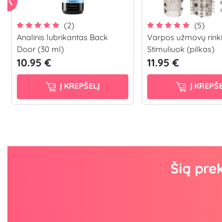
(2)
(5)
Analinis lubrikantas Back
Varpos užmovų rink
Door (30 ml)
Stimuliuok (pilkas)
10.95 €
11.95 €
Į KREPŠELĮ
Į KREPŠE
Šią pre