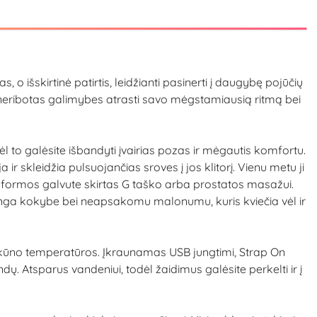
 išskirtinė patirtis, leidžianti pasinerti į daugybę pojūčių
a neribotas galimybes atrasti savo mėgstamiausią ritmą bei
 to galėsite išbandyti įvairias pozas ir mėgautis komfortu.
ir skleidžia pulsuojančias sroves į jos klitorį. Vienu metu ji
nio formos galvute skirtas G taško arba prostatos masažui.
štinga kokybe bei neapsakomu malonumu, kuris kviečia vėl ir
ie kūno temperatūros. Įkraunamas USB jungtimi, Strap On
dų. Atsparus vandeniui, todėl žaidimus galėsite perkelti ir į