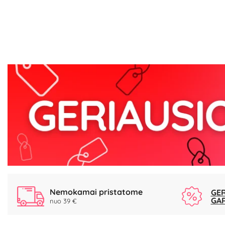
Nemokamai pristatome
GER
GA
nuo 39 €