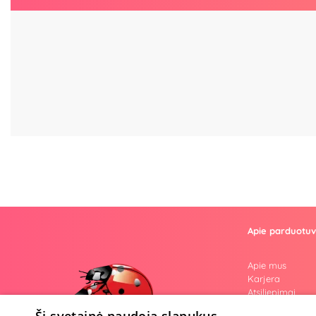
Apie parduotu
Apie mus
Karjera
Atsiliepimai
Klausimai