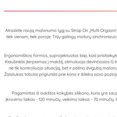
Atraskite naują malonumo lygį su Strap On „Multi Orgasm“, s
tiek vienam, tiek poroje. Trijų galingų motorų sinchroniz
Ergonomiškos formos, suprojektuotas taip, kad prisitaikytų
Kiaušinėlis įterpiamas į makštį, stimuliuoja dėvinčiosios G t
ne tik kontroliuoja situaciją, bet ir patiria dvigubą mal
Žaisliukas tobulai priglunda prie kūno ir išlieka savo poz
Pagamintas iš aukštos kokybės silikono, kuris yra saug
įkrovimo laikas - 120 minučių, veikimo laikas - 70 minučių. 