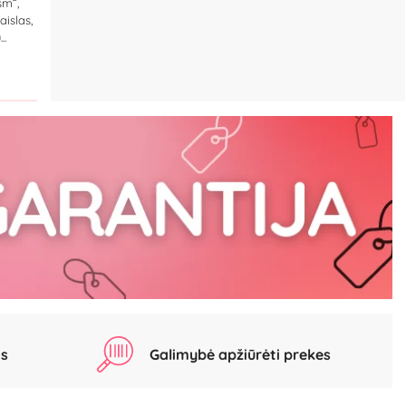
sm“,
aislas,
..
as
Galimybė apžiūrėti prekes