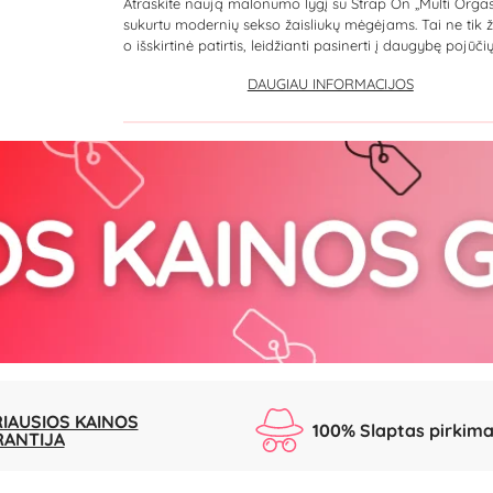
Atraskite naują malonumo lygį su Strap On „Multi Orga
sukurtu modernių sekso žaisliukų mėgėjams. Tai ne tik ž
o išskirtinė patirtis, leidžianti pasinerti į daugybę pojūčių.
DAUGIAU INFORMACIJOS
IAUSIOS KAINOS
100% Slaptas pirkim
RANTIJA