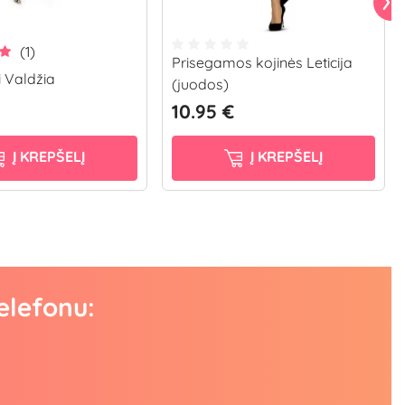
(1)
Prisegamos kojinės Leticija
i Valdžia
(juodos)
10.95 €
Į KREPŠELĮ
Į KREPŠELĮ
elefonu: