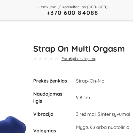
Užsakymai / Konsultacijos (8:00-18:00)
+370 600 84088
Strap On Multi Orgasm
Parašyti atsiliepimą
Prekės ženklas
Strap-On-Me
Naudojamas
9,8 cm
ilgis
Vibracija
3 režimai, 3 intensyvumai
Mygtuku arba nuotolinio
Valdymas