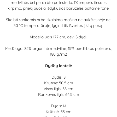
medvilnės bei perdirbto poliesterio. Džemperis tiesaus
kirpimo, priekį puošia išdykusios boružėlės baltame fone.
Skalbti rankomis arba skalbimo mašina ne aukštesnėje nei
30 °C temperatūroje, lyginti tik išvertus į kitą pusę.
Modelio ūgis 177 cm, dėvi S dydį.
Medžiaga: 85% organinė medvilnė, 15% perdirbtas polieteris,
180 g/m2
Dydžių lentelė
Dydis: S
Krūtinė: 50,5 cm
Visas ilgis: 68 cm
Rankovės ilgis: 64,5 cm
Dydis: M
Krūtinė: 53 cm