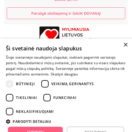
Parašyk atsiliepimą ir GAUK DOVANĄ!
MYLIMIAUSIA
LIETUVOS
ELEKTRONINĖ
×
PARDUOTUVĖ
Ši svetainė naudoja slapukus
Šioje svetainėje naudojami slapukai, siekiant pagerinti vartotojo
NENUSTOK
patirtį. Naudodamiesi mūsų svetaine, jūs sutinkate su visais slapukais
ŽAISTI
pagal mūsų slapukų politiką. Svetainėje pateikta informacija skirta tik
pilnamečiams asmenims.
Skaityti daugiau
BŪTINIEJI
VEIKIMĄ GERINANTYS
+370 600 84088
info@fantazijos.lt
TIKSLINIAI
FUNKCINIAI
P. Lukšio g. 2, Vilnius ("Sigma" teritorija)
NEKLASIFIKUOJAMI
facebook.com/Fantazijos.lt
PARODYTI DETALIAU
instagram.com/fantazijos.lt