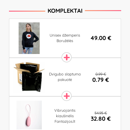
KOMPLEKTAI
Unisex džemperis
49.00 €
Boružėlės
0.99 €
Dvigubo slaptumo
0.79 €
pakuotė
Vibruojantis
54.95 €
kiaušinėlis
32.80 €
Fantazijos.lt