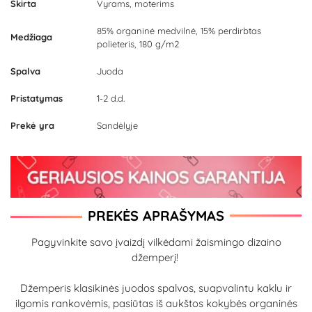
Skirta
Vyrams, moterims
85% organinė medvilnė, 15% perdirbtas
Medžiaga
polieteris, 180 g/m2
Spalva
Juoda
Pristatymas
1-2 d.d.
Prekė yra
Sandėlyje
PREKĖS APRAŠYMAS
Pagyvinkite savo įvaizdį vilkėdami žaismingo dizaino
džemperį!
Džemperis klasikinės juodos spalvos, suapvalintu kaklu ir
ilgomis rankovėmis, pasiūtas iš aukštos kokybės organinės