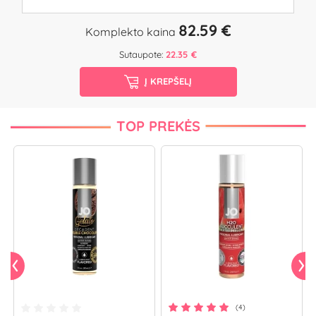
82.59 €
Komplekto kaina
Sutaupote:
22.35 €
Į KREPŠELĮ
TOP PREKĖS
(4)