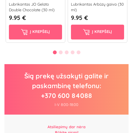
Lubrikantas JO Gelato
Lubrikantas Arbūzų gaiva (30
Double Chocolate (30 ml)
ml)
9.95 €
9.95 €
Į KREPŠELĮ
Į KREPŠELĮ
Šią prekę užsakyti galite ir
paskambinę telefonu:
+370 600 84088
I-V 8:00-18:00
Atsiliepimų dar nėra
Būkite pirmi!