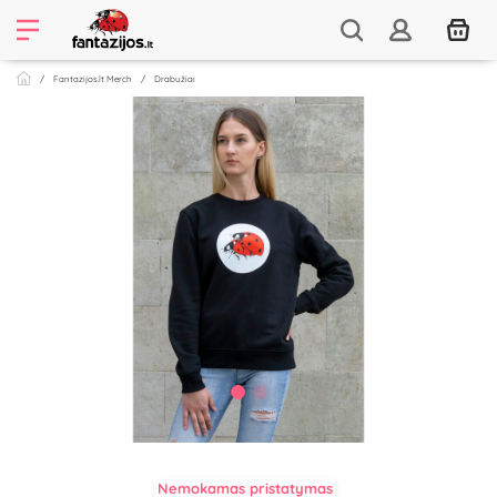
Fantazijos.lt Merch
Drabužiai
Nemokamas pristatymas