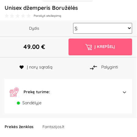
Unisex džemperis Boružėlės
Parašyti atsiliepimą
Dydis
49.00
€
Į KREPŠELĮ
Į norų sąrašą
Palyginti
Prekę turime:
Sandėlyje
Prekės ženklas
Fantazijos.lt