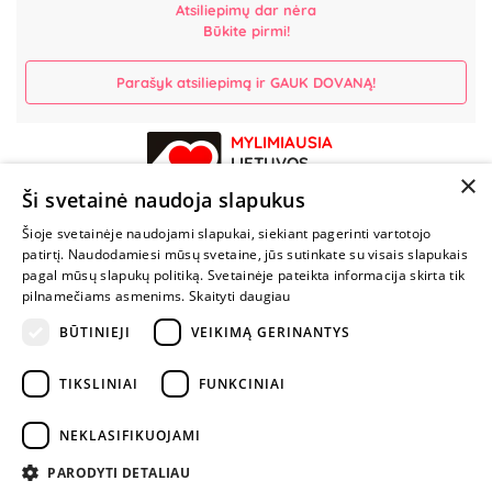
Atsiliepimų dar nėra
Būkite pirmi!
Parašyk atsiliepimą ir GAUK DOVANĄ!
MYLIMIAUSIA
LIETUVOS
×
ELEKTRONINĖ
Ši svetainė naudoja slapukus
PARDUOTUVĖ
Šioje svetainėje naudojami slapukai, siekiant pagerinti vartotojo
patirtį. Naudodamiesi mūsų svetaine, jūs sutinkate su visais slapukais
NENUSTOK
pagal mūsų slapukų politiką. Svetainėje pateikta informacija skirta tik
ŽAISTI
pilnamečiams asmenims.
Skaityti daugiau
BŪTINIEJI
VEIKIMĄ GERINANTYS
+370 600 84088
TIKSLINIAI
FUNKCINIAI
info@fantazijos.lt
P. Lukšio g. 2, Vilnius ("Sigma" teritorija)
NEKLASIFIKUOJAMI
facebook.com/Fantazijos.lt
PARODYTI DETALIAU