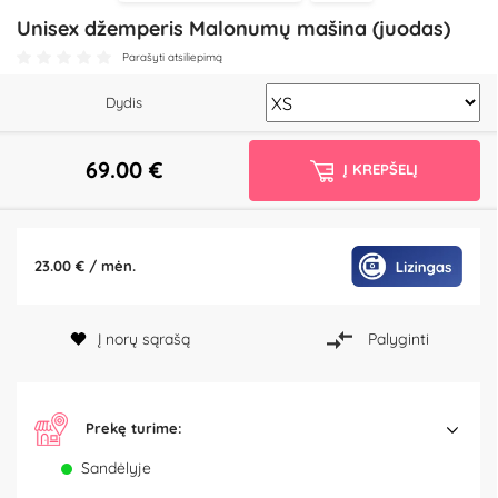
Unisex džemperis Malonumų mašina (juodas)
Parašyti atsiliepimą
Dydis
69.00
€
Į KREPŠELĮ
23.00 € / mėn.
Į norų sąrašą
Palyginti
Prekę turime:
Sandėlyje