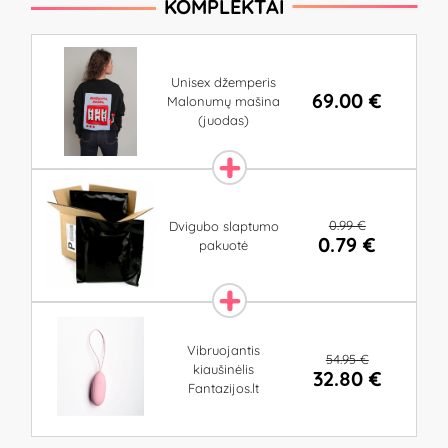
KOMPLEKTAI
Unisex džemperis
69.00 €
Malonumų mašina
(juodas)
0.99 €
Dvigubo slaptumo
0.79 €
pakuotė
Vibruojantis
54.95 €
kiaušinėlis
32.80 €
Fantazijos.lt