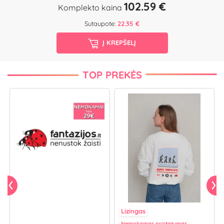
102.59 €
Komplekto kaina
Sutaupote:
22.35 €
Į KREPŠELĮ
TOP PREKĖS
Lizingas
Nemokamas pristatymas