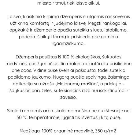
miesto ritmui, tiek laisvalaikiui.
Laisvo, klasikinio kirpimo džemperis su ilgomis rankovėmis
užtikrina komfortą ir judėjimo laisvę. Megzti rankogaliai,
apykaklė ir džemperio apačia suteikia siluetui stabilumo,
padeda išlaikyti formą ir prisideda prie gaminio
ilgaamžiškumo.
Džemperis pasiūtas iš 100 % ekologiškos, šukuotos
medvilnės, pasižyminčios itin maloniu ir natūraliu prisilietimu
prie odos. Vidinė pusė švelniai pašiaušta, todėl suteikia
papildomo jaukumo. Nugarą puošia spalvinga, žaisminga
aplikacija su užrašu „Malonumų mašina“, o priekyje -
išdykusios boružėlės, suteikiančios dizainui išskirtinumo ir
žavesio.
Skalbti rankomis arba skalbimo mašina ne aukštesnėje nei
30 °C temperatūroje, lyginti tik išvertus į kitą pusę.
Medžiaga: 100% organinė medvilnė, 350 g/m2