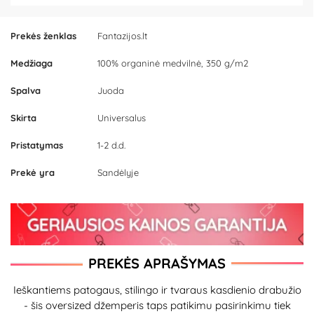
Prekės ženklas
Fantazijos.lt
Medžiaga
100% organinė medvilnė, 350 g/m2
Spalva
Juoda
Skirta
Universalus
Pristatymas
1-2 d.d.
Prekė yra
Sandėlyje
PREKĖS APRAŠYMAS
Ieškantiems patogaus, stilingo ir tvaraus kasdienio drabužio
- šis oversized džemperis taps patikimu pasirinkimu tiek