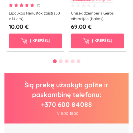
(1)
Lipdukas Nenustok žaisti (50
Unisex džemperis Geros
x 14 cm)
vibracijos (baltas)
10.00 €
69.00 €
Į KREPŠELĮ
Į KREPŠELĮ
Šią prekę užsakyti galite ir
paskambinę telefonu:
+370 600 84088
I-V 8:00-18:00