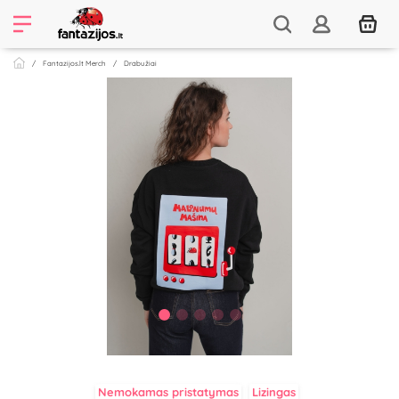
Fantazijos.lt Merch
Drabužiai
Nemokamas pristatymas
Lizingas