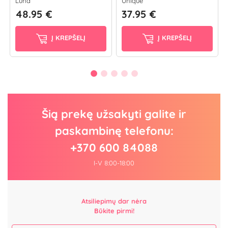
Luna
Unique
48.95 €
37.95 €
Į KREPŠELĮ
Į KREPŠELĮ
Šią prekę užsakyti galite ir
paskambinę telefonu:
+370 600 84088
I-V 8:00-18:00
Atsiliepimų dar nėra
Būkite pirmi!