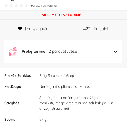
Parašyti atsiliepimą
ŠIUO METU NETURIME
Į norų sąrašą
Palyginti
2 parduotuvėse
Prekę turime:
Prekės ženklas
Fifty Shades of Grey
Medžiaga
Nerūdijantis plienas, silikonas
Sunkūs, tinka pažengusioms Kėgelio
Savybės
mankštų mėgėjoms, turi maišelį laikymui ir
dirželį ištraukimui
Svoris
97 g