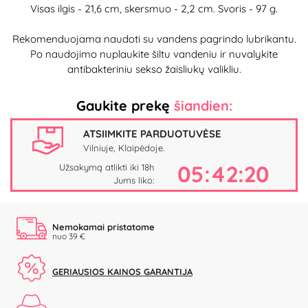
Visas ilgis - 21,6 cm, skersmuo - 2,2 cm. Svoris - 97 g.
Rekomenduojama naudoti su vandens pagrindo lubrikantu.
Po naudojimo nuplaukite šiltu vandeniu ir nuvalykite
antibakteriniu sekso žaisliukų valikliu.
Gaukite prekę
šiandien:
ATSIIMKITE PARDUOTUVĖSE
Vilniuje, Klaipėdoje.
05:42:19
Užsakymą atlikti iki 18h
Jums liko:
Nemokamai pristatome
nuo 39 €
GERIAUSIOS KAINOS GARANTIJA