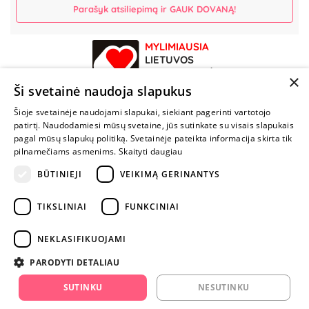
Parašyk atsiliepimą ir GAUK DOVANĄ!
MYLIMIAUSIA
LIETUVOS
ELEKTRONINĖ
×
PARDUOTUVĖ
Ši svetainė naudoja slapukus
Šioje svetainėje naudojami slapukai, siekiant pagerinti vartotojo
NENUSTOK
patirtį. Naudodamiesi mūsų svetaine, jūs sutinkate su visais slapukais
ŽAISTI
pagal mūsų slapukų politiką. Svetainėje pateikta informacija skirta tik
pilnamečiams asmenims.
Skaityti daugiau
BŪTINIEJI
VEIKIMĄ GERINANTYS
+370 600 84088
info@fantazijos.lt
TIKSLINIAI
FUNKCINIAI
P. Lukšio g. 2, Vilnius ("Sigma" teritorija)
NEKLASIFIKUOJAMI
facebook.com/Fantazijos.lt
PARODYTI DETALIAU
instagram.com/fantazijos.lt
SUTINKU
NESUTINKU
Karjera