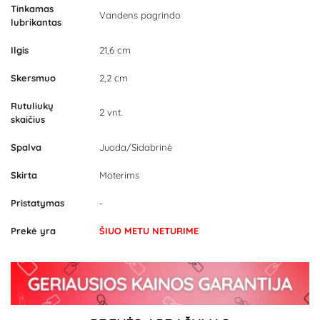
Tinkamas
Vandens pagrindo
lubrikantas
Ilgis
21,6 cm
Skersmuo
2,2 cm
Rutuliukų
2 vnt.
skaičius
Spalva
Juoda/Sidabrinė
Skirta
Moterims
Pristatymas
-
Prekė yra
ŠIUO METU NETURIME