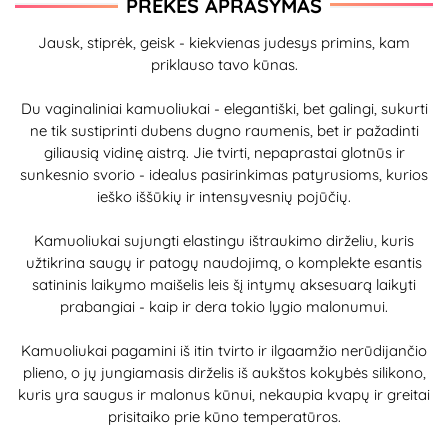
PREKĖS APRAŠYMAS
Jausk, stiprėk, geisk - kiekvienas judesys primins, kam
priklauso tavo kūnas.
Du vaginaliniai kamuoliukai - elegantiški, bet galingi, sukurti
ne tik sustiprinti dubens dugno raumenis, bet ir pažadinti
giliausią vidinę aistrą. Jie tvirti, nepaprastai glotnūs ir
sunkesnio svorio - idealus pasirinkimas patyrusioms, kurios
ieško iššūkių ir intensyvesnių pojūčių.
Kamuoliukai sujungti elastingu ištraukimo dirželiu, kuris
užtikrina saugų ir patogų naudojimą, o komplekte esantis
satininis laikymo maišelis leis šį intymų aksesuarą laikyti
prabangiai - kaip ir dera tokio lygio malonumui.
Kamuoliukai pagamini iš itin tvirto ir ilgaamžio nerūdijančio
plieno, o jų jungiamasis dirželis iš aukštos kokybės silikono,
kuris yra saugus ir malonus kūnui, nekaupia kvapų ir greitai
prisitaiko prie kūno temperatūros.