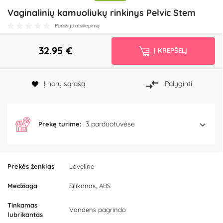
Vaginalinių kamuoliukų rinkinys Pelvic Stem
Parašyti atsiliepimą
32.95
€
Į KREPŠELĮ
Į norų sąrašą
Palyginti
3 parduotuvėse
Prekę turime:
Prekės ženklas
Loveline
Medžiaga
Silikonas, ABS
Tinkamas
Vandens pagrindo
lubrikantas