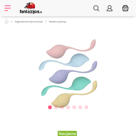
Vaginaliniai kamuoliukai
Nevibruojantys
Naujiena