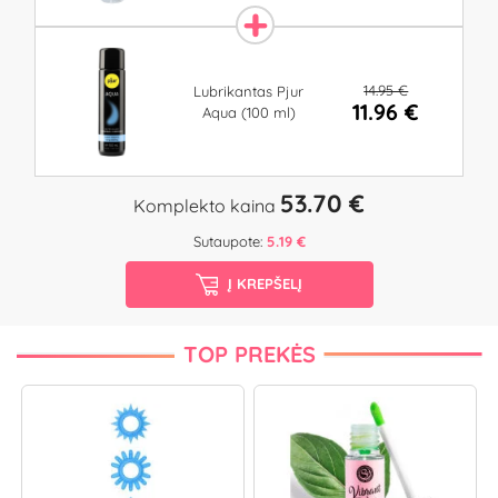
14.95 €
Lubrikantas Pjur
11.96 €
Aqua (100 ml)
53.70 €
Komplekto kaina
Sutaupote:
5.19 €
Į KREPŠELĮ
TOP PREKĖS