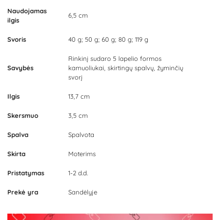
Naudojamas
6,5 cm
ilgis
Svoris
40 g; 50 g; 60 g; 80 g; 119 g
Rinkinį sudaro 5 lapelio formos
Savybės
kamuoliukai, skirtingų spalvų, žyminčių
svorį
Ilgis
13,7 cm
Skersmuo
3,5 cm
Spalva
Spalvota
Skirta
Moterims
Pristatymas
1-2 d.d.
Prekė yra
Sandėlyje