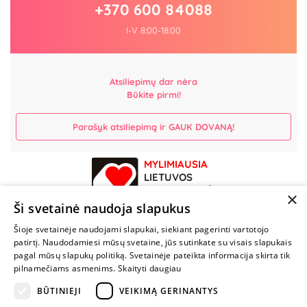
+370 600 84088
I-V 8:00-18:00
Atsiliepimų dar nėra
Būkite pirmi!
Parašyk atsiliepimą ir GAUK DOVANĄ!
MYLIMIAUSIA
LIETUVOS
ELEKTRONINĖ
×
PARDUOTUVĖ
Ši svetainė naudoja slapukus
Šioje svetainėje naudojami slapukai, siekiant pagerinti vartotojo
NENUSTOK
patirtį. Naudodamiesi mūsų svetaine, jūs sutinkate su visais slapukais
ŽAISTI
pagal mūsų slapukų politiką. Svetainėje pateikta informacija skirta tik
pilnamečiams asmenims.
Skaityti daugiau
BŪTINIEJI
VEIKIMĄ GERINANTYS
+370 600 84088