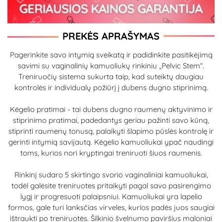
PREKĖS APRAŠYMAS
Pagerinkite savo intymią sveikatą ir padidinkite pasitikėjimą
savimi su vaginalinių kamuoliukų rinkiniu „Pelvic Stem“.
Treniruočių sistema sukurta taip, kad suteiktų daugiau
kontrolės ir individualų požiūrį į dubens dugno stiprinimą.
Kėgelio pratimai - tai dubens dugno raumenų aktyvinimo ir
stiprinimo pratimai, padedantys geriau pažinti savo kūną,
stiprinti raumenų tonusą, palaikyti šlapimo pūslės kontrolę ir
gerinti intymią savijautą. Kėgelio kamuoliukai ypač naudingi
toms, kurios nori kryptingai treniruoti šiuos raumenis.
Rinkinį sudaro 5 skirtingo svorio vaginaliniai kamuoliukai,
todėl galėsite treniruotes pritaikyti pagal savo pasirengimo
lygį ir progresuoti palaipsniui. Kamuoliukai yra lapelio
formos, gale turi lanksčias virveles, kurios padės juos saugiai
ištraukti po treniruotės. Šilkinio švelnumo paviršius maloniai