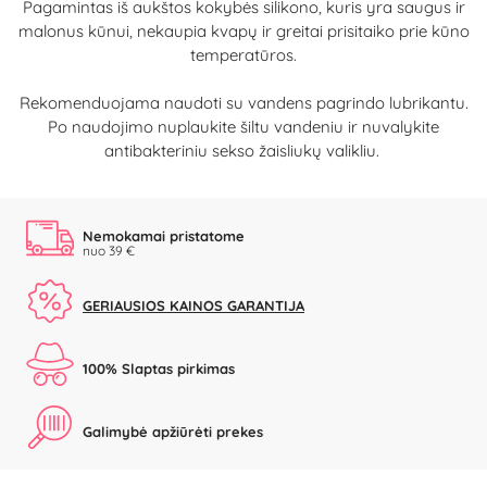
Pagamintas iš aukštos kokybės silikono, kuris yra saugus ir
malonus kūnui, nekaupia kvapų ir greitai prisitaiko prie kūno
temperatūros.
Rekomenduojama naudoti su vandens pagrindo lubrikantu.
Po naudojimo nuplaukite šiltu vandeniu ir nuvalykite
antibakteriniu sekso žaisliukų valikliu.
Nemokamai pristatome
nuo 39 €
GERIAUSIOS KAINOS GARANTIJA
100% Slaptas pirkimas
Galimybė apžiūrėti prekes