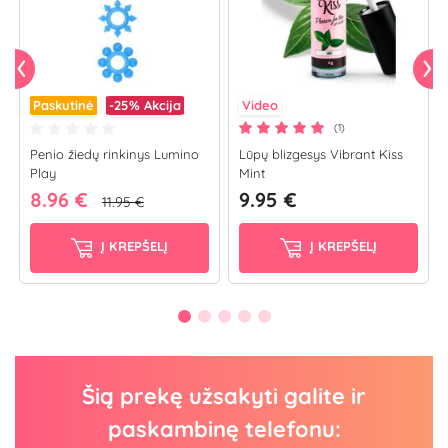
Paskutinė
-25%
Akcija
Video
(1)
Penio žiedų rinkinys Lumino
Lūpų blizgesys Vibrant Kiss
Play
Mint
8.96 €
9.95 €
11.95 €
Į KREPŠELĮ
Į KREPŠELĮ
Šią prekę užsakyti galite ir
paskambinę telefonu: