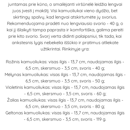
juntamas prie kūno, o smailėjanti viršūnėlė leidžia lengvai
juos įvesti į makštį. Visi kamuoliukai vieno dydžio, bet
skirtingų spalvų, kad lengvai atskirtumėte jų svorius.
Rekomenduojama pradėti nuo lengviausio svorio - 40 g, o
kai jį išlaikyti tampa paprasta ir komfortiška, galima pereiti
prie kito svorio. Svorį verta didinti palaipsniui, tik tada, kai
ankstesnis lygis nebekelia iššūkio ir pratimus atliekate
užtikrintai. Rinkinyje yra:
Rožinis kamuoliukas: visas ilgis - 13,7 cm, naudojamas ilgis -
6,5 cm, skersmuo - 3,5 cm, svoris - 40 g;
Mėlynas kamuoliukas: visas ilgis - 13,7 cm, naudojamas ilgis -
6,5 cm, skersmuo - 3,5 cm, svoris - 50 g;
Violetinis kamuoliukas: visas ilgis - 13,7 cm, naudojamas ilgis
- 6,5 cm, skersmuo - 3,5 cm, svoris - 60 g;
Žalias kamuoliukas: visas ilgis - 13,7 cm, naudojamas ilgis -
6,5 cm, skersmuo - 3,5 cm, svoris - 80 g;
Geltonas kamuoliukas: visas ilgis - 13,7 cm, naudojamas ilgis
- 6,5 cm, skersmuo - 3,5 cm, svoris - 119 g.