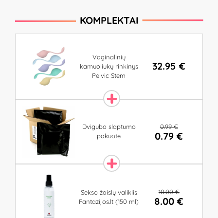
KOMPLEKTAI
Vaginalinių
32.95 €
kamuoliukų rinkinys
Pelvic Stem
0.99 €
Dvigubo slaptumo
0.79 €
pakuotė
10.00 €
Sekso žaislų valiklis
8.00 €
Fantazijos.lt (150 ml)