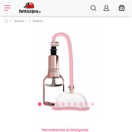
Dovanos ♡
Moterims
Nemokamas pristatymas