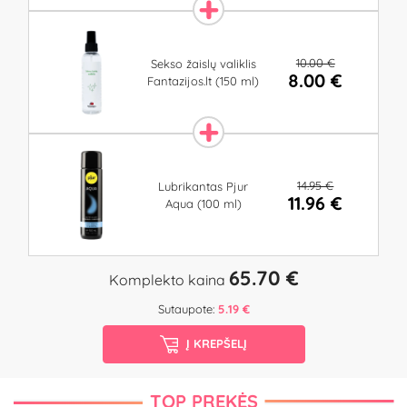
10.00 €
Sekso žaislų valiklis
8.00 €
Fantazijos.lt (150 ml)
14.95 €
Lubrikantas Pjur
11.96 €
Aqua (100 ml)
65.70 €
Komplekto kaina
Sutaupote:
5.19 €
Į KREPŠELĮ
TOP PREKĖS