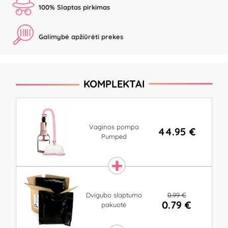
100% Slaptas pirkimas
Galimybė apžiūrėti prekes
KOMPLEKTAI
Vaginos pompa
44.95 €
Pumped
0.99 €
Dvigubo slaptumo
0.79 €
pakuotė