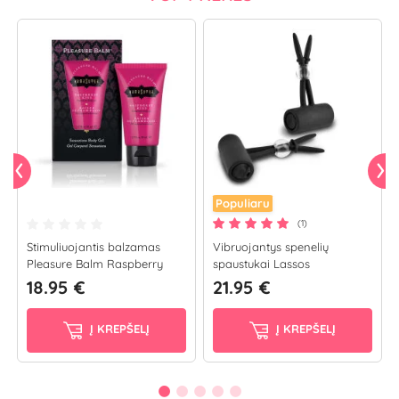
Populiaru
(1)
Stimuliuojantis balzamas
Vibruojantys spenelių
Pleasure Balm Raspberry
spaustukai Lassos
Kiss (50...
18.95 €
21.95 €
Į KREPŠELĮ
Į KREPŠELĮ