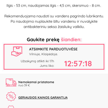
Ilgis - 53 cm, naudojamas ilgis - 4,5 cm, skersmuo - 8 cm.
Rekomenduojama naudoti su vandens pagrindo lubrikantu.
Po naudojimo nuplaukite šiltu vandeniu ir nuvalykite
antibakteriniu sekso žaisliukų valikliu.
Gaukite prekę
šiandien:
ATSIIMKITE PARDUOTUVĖSE
Vilniuje, Klaipėdoje.
12:57:17
Užsakymą atlikti iki 17h
Jums liko:
Nemokamai pristatome
nuo 39 €
GERIAUSIOS KAINOS GARANTIJA