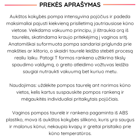
PREKĖS APRAŠYMAS
Aukštos kokybės pompa intensyvina pojūčius ir padeda
maksimaliai pajusti kiekvieną prisilietimą jautriausiose kūno
vietose. Veikdama vakuumo principu, ji ištraukia orą iš
taurelės, skatindama kraujo pritekėjimą į vaginos sritį.
Anatomiškai suformuota pompa sandariai priglunda prie
makšties ar klitorio, o skaidri taurelė leidžia stebėti procesą
realiu laiku. Patogi T formos rankena užtikrina tikslų
spaudimo valdymą, o greito atleidimo vožtuvas leidžia
saugiai nutraukti vakuumą bet kuriuo metu.
Naudojimas: uždėkite pompos taurelę ant norimos kūno
vietos, kelis kartus suspauskite pompos rankeną ir
mėgaukitės individualiai pritaikytais pojūčiais.
Vaginos pompos taurelė ir rankena pagaminta iš ABS
plastiko, mova iš aukštos kokybės silikono, kuris yra saugus
ir malonus kūnui, nekaupia kvapų ir greitai prisitaiko prie
kūno temperatūros.