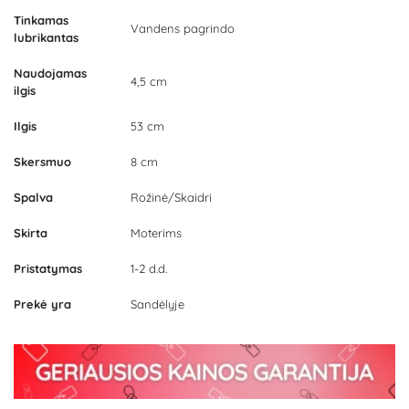
Tinkamas
Vandens pagrindo
lubrikantas
Naudojamas
4,5 cm
ilgis
Ilgis
53 cm
Skersmuo
8 cm
Spalva
Rožinė/Skaidri
Skirta
Moterims
Pristatymas
1-2 d.d.
Prekė yra
Sandėlyje