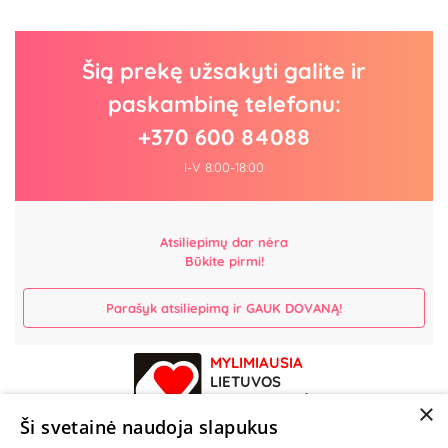
Šią prekę užsakyti galite ir
paskambinę telefonu:
+370 600 84088
I-V 8:00-18:00
Atsiliepimų dar nėra
Būkite pirmi!
Parašyk atsiliepimą ir GAUK DOVANĄ!
MYLIMIAUSIA
LIETUVOS
ELEKTRONINĖ
×
PARDUOTUVĖ
Ši svetainė naudoja slapukus