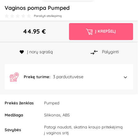
Vaginos pompa Pumped
Parašyti atsiliepimą
44.95
€
Į KREPŠELĮ
Į norų sąrašą
Palyginti
3 parduotuvėse
Prekę turime:
Prekės ženklas
Pumped
Medžiaga
Silikonas, ABS
Patogi naudoti, skatina kraujo pritekėjimą
Savybės
į vaginos sritį