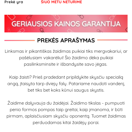
Prekė yra
ŠIUO METU NETURIME
PREKĖS APRAŠYMAS
Linksmas ir pikantiškas žaidimas puikiai tiks mergvakariui, ar
pašėlusiam vakarėliui! Šio žaidimo dėka puikiai
pasilinksminsite ir išbandysite savo jėgas.
Kaip žaisti? Prieš pradedant pripildykite skysčiu specialią
angą, įtaisyta tarp dviejų falų. Patariame naudoti vandenį,
bet tiks bet koks kūnui saugus skystis.
Žaidime dalyvauja du žaidėjai. Žaidimo tikslas - pumpuoti
penio formos pompas taip greitai, kaip įmanoma, ir būti
pirmam, aplaisčiusiam skysčiu oponentą. Tuomet žaidimas
perduodamas kitai žaidėjų porai.