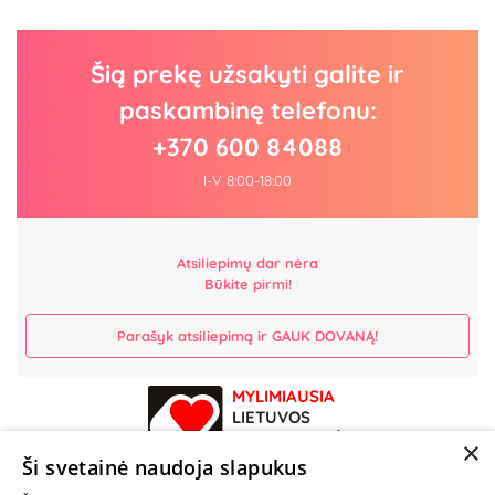
Šią prekę užsakyti galite ir
paskambinę telefonu:
+370 600 84088
I-V 8:00-18:00
Atsiliepimų dar nėra
Būkite pirmi!
Parašyk atsiliepimą ir GAUK DOVANĄ!
MYLIMIAUSIA
LIETUVOS
ELEKTRONINĖ
×
PARDUOTUVĖ
Ši svetainė naudoja slapukus