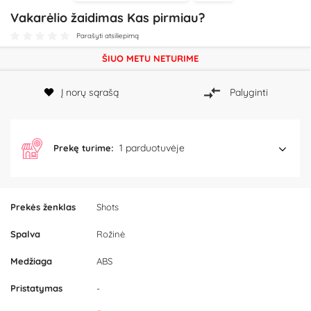
Vakarėlio žaidimas Kas pirmiau?
Parašyti atsiliepimą
ŠIUO METU NETURIME
Į norų sąrašą
Palyginti
1 parduotuvėje
Prekę turime:
Prekės ženklas
Shots
Spalva
Rožinė
Medžiaga
ABS
Pristatymas
-