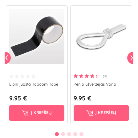
(4)
Lipni juosta Taboom Tape
Penio užveržėjas Vario
9.95 €
9.95 €
Į KREPŠELĮ
Į KREPŠELĮ