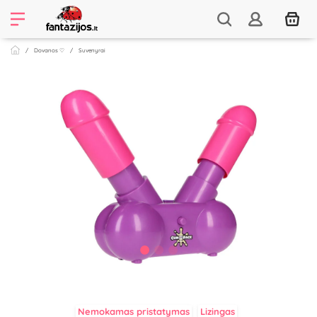
Dovanos ♡
Suvenyrai
Nemokamas pristatymas
Lizingas