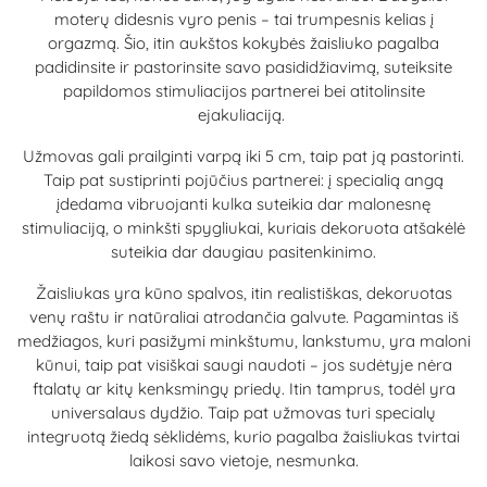
moterų didesnis vyro penis – tai trumpesnis kelias į
orgazmą. Šio, itin aukštos kokybės žaisliuko pagalba
padidinsite ir pastorinsite savo pasididžiavimą, suteiksite
papildomos stimuliacijos partnerei bei atitolinsite
ejakuliaciją.
Užmovas gali prailginti varpą iki 5 cm, taip pat ją pastorinti.
Taip pat sustiprinti pojūčius partnerei: į specialią angą
įdedama vibruojanti kulka suteikia dar malonesnę
stimuliaciją, o minkšti spygliukai, kuriais dekoruota atšakėlė
suteikia dar daugiau pasitenkinimo.
Žaisliukas yra kūno spalvos, itin realistiškas, dekoruotas
venų raštu ir natūraliai atrodančia galvute. Pagamintas iš
medžiagos, kuri pasižymi minkštumu, lankstumu, yra maloni
kūnui, taip pat visiškai saugi naudoti – jos sudėtyje nėra
ftalatų ar kitų kenksmingų priedų. Itin tamprus, todėl yra
universalaus dydžio. Taip pat užmovas turi specialų
integruotą žiedą sėklidėms, kurio pagalba žaisliukas tvirtai
laikosi savo vietoje, nesmunka.