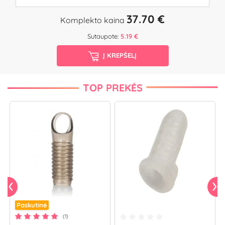
37.70 €
Komplekto kaina
Sutaupote:
5.19 €
Į KREPŠELĮ
TOP PREKĖS
Paskutinė
(1)