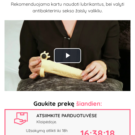
Rekomenduojama kartu naudoti lubrikantus, bei valyti
antibakteriniu sekso žaislų valikliu.
Play
Video
Gaukite prekę
šiandien:
ATSIIMKITE PARDUOTUVĖSE
Klaipėdoje.
16:38:17
Užsakymą atlikti iki 18h