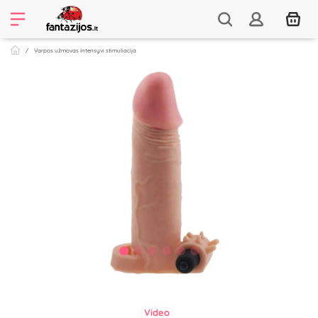
Varpos užmovas Intensyvi stimuliacija
Video