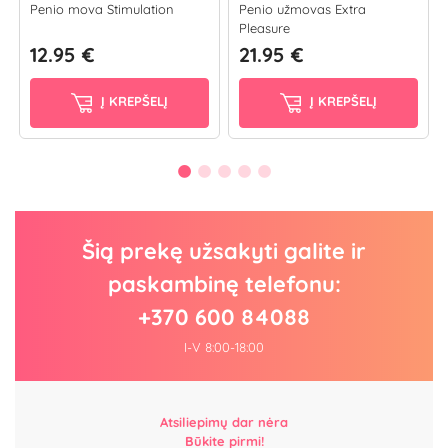
Penio mova Stimulation
Penio užmovas Extra
Pleasure
12.95 €
21.95 €
Į KREPŠELĮ
Į KREPŠELĮ
Šią prekę užsakyti galite ir
paskambinę telefonu:
+370 600 84088
I-V 8:00-18:00
Atsiliepimų dar nėra
Būkite pirmi!