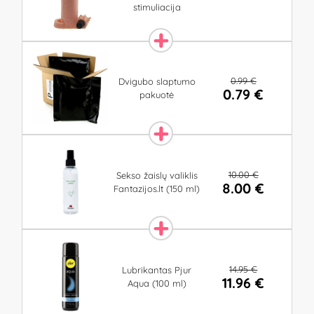
stimuliacija
0.99 €
Dvigubo slaptumo
0.79 €
pakuotė
10.00 €
Sekso žaislų valiklis
8.00 €
Fantazijos.lt (150 ml)
14.95 €
Lubrikantas Pjur
11.96 €
Aqua (100 ml)