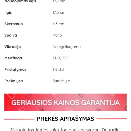
Naudojamas ilgis
12,7 cm
Ilgis
17,5 cm
Skersmuo
4,3 cm
Spalva
Kūno
Vibracija
Nereguliuojama
Medžiaga
TPR, TPE
Pristatymas
1-2 d.d.
Prekė yra
Sandėlyje
PREKĖS APRAŠYMAS
Meluoja tos, kurios sako, jog dydis nesvarbu! Daugeliui