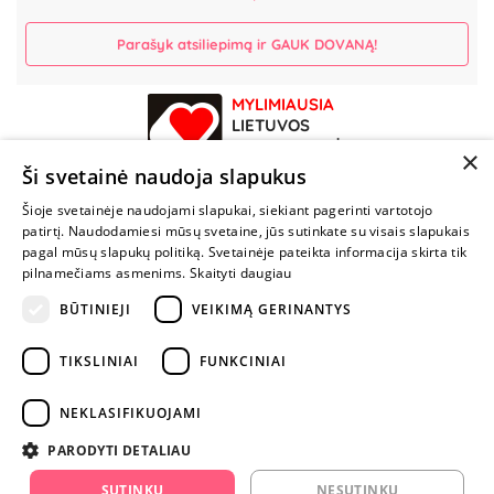
Parašyk atsiliepimą ir GAUK DOVANĄ!
MYLIMIAUSIA
LIETUVOS
ELEKTRONINĖ
×
PARDUOTUVĖ
Ši svetainė naudoja slapukus
Šioje svetainėje naudojami slapukai, siekiant pagerinti vartotojo
NENUSTOK
patirtį. Naudodamiesi mūsų svetaine, jūs sutinkate su visais slapukais
ŽAISTI
pagal mūsų slapukų politiką. Svetainėje pateikta informacija skirta tik
pilnamečiams asmenims.
Skaityti daugiau
+370 600 84088
BŪTINIEJI
VEIKIMĄ GERINANTYS
info@fantazijos.lt
TIKSLINIAI
FUNKCINIAI
P. Lukšio g. 2, Vilnius ("Sigma" teritorija)
NEKLASIFIKUOJAMI
facebook.com/Fantazijos.lt
PARODYTI DETALIAU
instagram.com/fantazijos.lt
SUTINKU
NESUTINKU