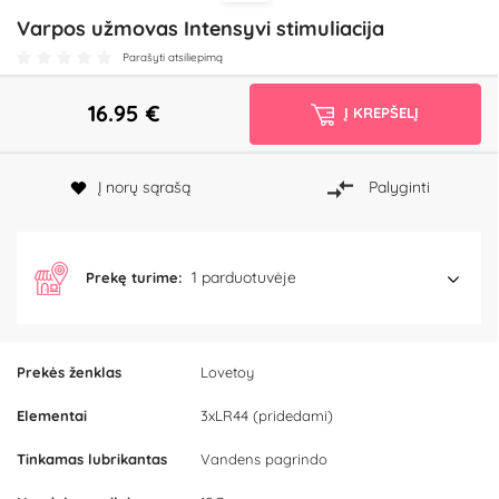
Varpos užmovas Intensyvi stimuliacija
Parašyti atsiliepimą
16.95
€
Į KREPŠELĮ
Į norų sąrašą
Palyginti
1 parduotuvėje
Prekę turime:
Prekės ženklas
Lovetoy
Elementai
3xLR44 (pridedami)
Tinkamas lubrikantas
Vandens pagrindo