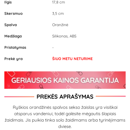
Ilgis
17,8 cm
Skersmuo
3,5 cm
Spalva
Oranžinė
Medžiaga
Silikonas, ABS
Pristatymas
-
Prekė yra
ŠIUO METU NETURIME
PREKĖS APRAŠYMAS
Ryškios orandžinės spalvos sekso žaislas yra visiškai
atsparus vandeniui, todėl galėsite mėgautis šlapiais
žaidimais. Jis puikia tinka solo žaidimams arba tyrinėjimams
dviese.