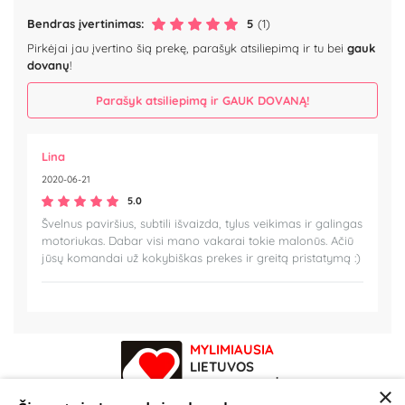
Bendras įvertinimas:
5
(1)
Pirkėjai jau įvertino šią prekę, parašyk atsiliepimą ir tu bei
gauk
dovanų
!
Parašyk atsiliepimą ir GAUK DOVANĄ!
Lina
2020-06-21
5.0
Švelnus paviršius, subtili išvaizda, tylus veikimas ir galingas
motoriukas. Dabar visi mano vakarai tokie malonūs. Ačiū
jūsų komandai už kokybiškas prekes ir greitą pristatymą :)
MYLIMIAUSIA
LIETUVOS
ELEKTRONINĖ
×
PARDUOTUVĖ