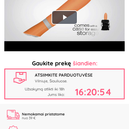
Play
Video
Gaukite prekę
šiandien:
ATSIIMKITE PARDUOTUVĖSE
Vilniuje, Šiauliuose.
16:20:53
Užsakymą atlikti iki 18h
Jums liko:
Nemokamai pristatome
nuo 39 €