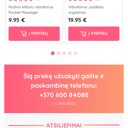
Rožinis klitorio vibratorius
Vibratorius Juodasis
Pocket Massager
orgazmas
9.95 €
19.95 €
Į KREPŠELĮ
Į KREPŠELĮ
Šią prekę užsakyti galite ir
paskambinę telefonu:
+370 600 84088
I-V 8:00-18:00
ATSILIEPIMAI