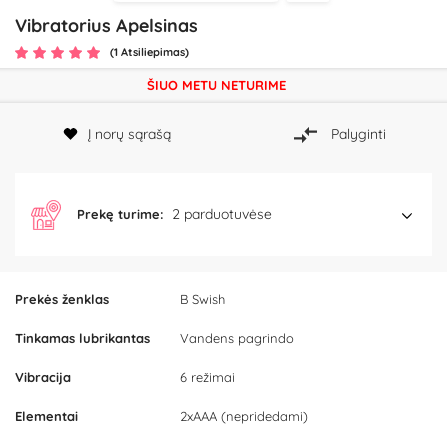
Vibratorius Apelsinas
(1 Atsiliepimas)
ŠIUO METU NETURIME
Į norų sąrašą
Palyginti
2 parduotuvėse
Prekę turime:
Prekės ženklas
B Swish
Tinkamas lubrikantas
Vandens pagrindo
Vibracija
6 režimai
Elementai
2xAAA (nepridedami)