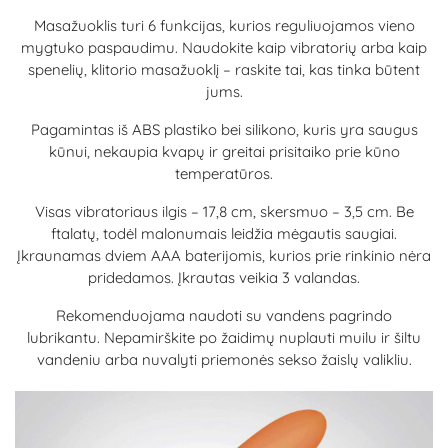
Masažuoklis turi 6 funkcijas, kurios reguliuojamos vieno
mygtuko paspaudimu. Naudokite kaip vibratorių arba kaip
spenelių, klitorio masažuoklį – raskite tai, kas tinka būtent
jums.
Pagamintas iš ABS plastiko bei silikono, kuris yra saugus
kūnui, nekaupia kvapų ir greitai prisitaiko prie kūno
temperatūros.
Visas vibratoriaus ilgis – 17,8 cm, skersmuo – 3,5 cm. Be
ftalatų, todėl malonumais leidžia mėgautis saugiai.
Įkraunamas dviem AAA baterijomis, kurios prie rinkinio nėra
pridedamos. Įkrautas veikia 3 valandas.
Rekomenduojama naudoti su vandens pagrindo
lubrikantu. Nepamirškite po žaidimų nuplauti muilu ir šiltu
vandeniu arba nuvalyti priemonės sekso žaislų valikliu.