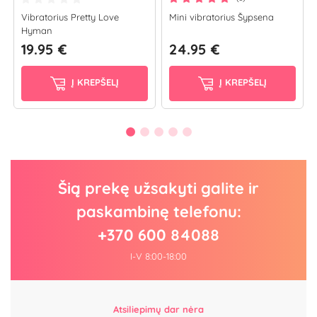
Vibratorius Pretty Love
Mini vibratorius Šypsena
Hyman
19.95 €
24.95 €
Į KREPŠELĮ
Į KREPŠELĮ
Šią prekę užsakyti galite ir
paskambinę telefonu:
+370 600 84088
I-V 8:00-18:00
Atsiliepimų dar nėra