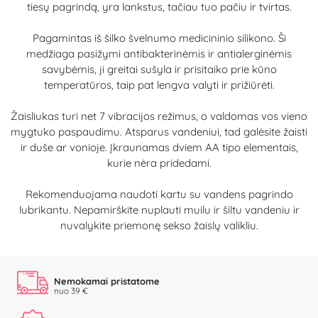
tiesų pagrindą, yra lankstus, tačiau tuo pačiu ir tvirtas.
Pagamintas iš šilko švelnumo medicininio silikono. Ši
medžiaga pasižymi antibakterinėmis ir antialerginėmis
savybėmis, ji greitai sušyla ir prisitaiko prie kūno
temperatūros, taip pat lengva valyti ir prižiūrėti.
Žaisliukas turi net 7 vibracijos režimus, o valdomas vos vieno
mygtuko paspaudimu. Atsparus vandeniui, tad galėsite žaisti
ir duše ar vonioje. Įkraunamas dviem AA tipo elementais,
kurie nėra pridedami.
Rekomenduojama naudoti kartu su vandens pagrindo
lubrikantu. Nepamirškite nuplauti muilu ir šiltu vandeniu ir
nuvalykite priemonę sekso žaislų valikliu.
Nemokamai pristatome
nuo 39 €