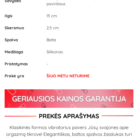
Savybės
paviršiaus
Ilgis
13 cm
Skersmuo
2,5 cm
Spalva
Balta
Medžiaga
Silikonas
Pristatymas
-
Prekė yra
ŠIUO METU NETURIME
PREKĖS APRAŠYMAS
Klasikinės formos vibratorius pavers Jūsų svajones apie
orgazmą tikrove! Elegantiškas, baltos spalvos žaisliukas turi