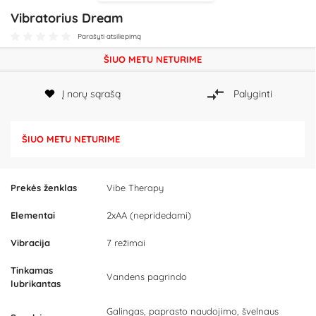
Vibratorius Dream
Parašyti atsiliepimą
ŠIUO METU NETURIME
Į norų sąrašą
Palyginti
ŠIUO METU NETURIME
Prekės ženklas
Vibe Therapy
Elementai
2xAA (nepridedami)
Vibracija
7 režimai
Tinkamas
Vandens pagrindo
lubrikantas
Galingas, paprasto naudojimo, švelnaus