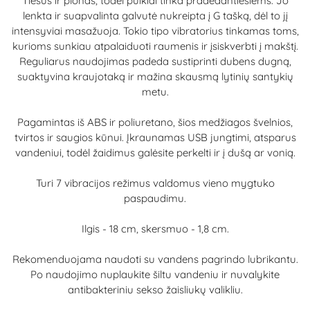
Tiesus ir plonas, todėl puikiai tinka pradedantiesiems. Jo
lenkta ir suapvalinta galvutė nukreipta į G tašką, dėl to jį
intensyviai masažuoja. Tokio tipo vibratorius tinkamas toms,
kurioms sunkiau atpalaiduoti raumenis ir įsiskverbti į makštį.
Reguliarus naudojimas padeda sustiprinti dubens dugną,
suaktyvina kraujotaką ir mažina skausmą lytinių santykių
metu.
Pagamintas iš ABS ir poliuretano, šios medžiagos švelnios,
tvirtos ir saugios kūnui. Įkraunamas USB jungtimi, atsparus
vandeniui, todėl žaidimus galėsite perkelti ir į dušą ar vonią.
Turi 7 vibracijos režimus valdomus vieno mygtuko
paspaudimu.
Ilgis - 18 cm, skersmuo - 1,8 cm.
Rekomenduojama naudoti su vandens pagrindo lubrikantu.
Po naudojimo nuplaukite šiltu vandeniu ir nuvalykite
antibakteriniu sekso žaisliukų valikliu.