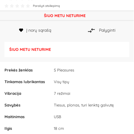
Parašyti atsiliepimą
ŠIUO METU NETURIME
Į norų sąrašą
Palyginti
ŠIUO METU NETURIME
Prekės ženklas
S Pleasures
Tinkamas lubrikantas
Visų tipų
Vibracija
7 režimai
Savybės
Tiesus, plonas, turi lenktą galvutę
Maitinimas
USB
Ilgis
18 cm