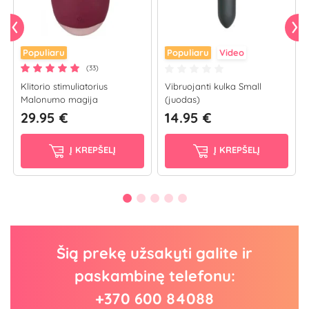
Populiaru
Populiaru
Video
(33)
Klitorio stimuliatorius
Vibruojanti kulka Small
Malonumo magija
(juodas)
29.95 €
14.95 €
Į KREPŠELĮ
Į KREPŠELĮ
Šią prekę užsakyti galite ir
paskambinę telefonu:
+370 600 84088