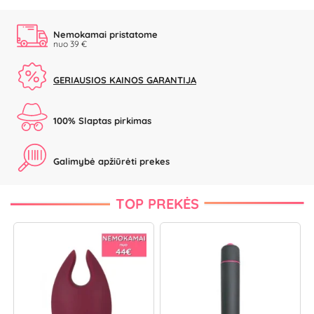
Nemokamai pristatome
nuo 39 €
GERIAUSIOS KAINOS GARANTIJA
100% Slaptas pirkimas
Galimybė apžiūrėti prekes
TOP PREKĖS