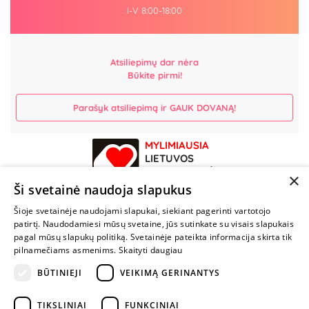
I-V 8:00-18:00
Atsiliepimų dar nėra
Būkite pirmi!
Parašyk atsiliepimą ir GAUK DOVANĄ!
MYLIMIAUSIA
LIETUVOS
ELEKTRONINĖ
×
PARDUOTUVĖ
Ši svetainė naudoja slapukus
Šioje svetainėje naudojami slapukai, siekiant pagerinti vartotojo
NENUSTOK
patirtį. Naudodamiesi mūsų svetaine, jūs sutinkate su visais slapukais
ŽAISTI
pagal mūsų slapukų politiką. Svetainėje pateikta informacija skirta tik
pilnamečiams asmenims.
Skaityti daugiau
BŪTINIEJI
VEIKIMĄ GERINANTYS
+370 600 84088
info@fantazijos.lt
TIKSLINIAI
FUNKCINIAI