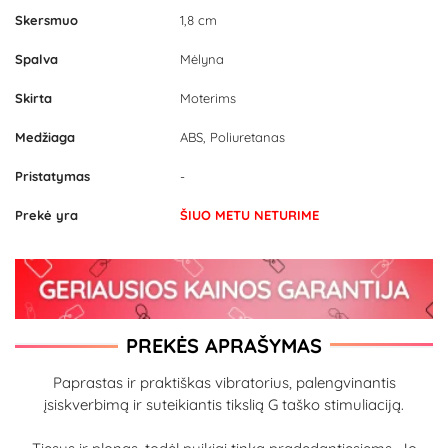
Skersmuo
1,8 cm
Spalva
Mėlyna
Skirta
Moterims
Medžiaga
ABS, Poliuretanas
Pristatymas
-
Prekė yra
ŠIUO METU NETURIME
PREKĖS APRAŠYMAS
Paprastas ir praktiškas vibratorius, palengvinantis
įsiskverbimą ir suteikiantis tikslią G taško stimuliaciją.