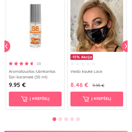
-15%
Akcija
(2)
Aromatizuotas lubrikantas
Veido kaukė Lace
Sūri karamelė (50 ml)
9.95 €
8.46 €
9.95 €
Į KREPŠELĮ
Į KREPŠELĮ