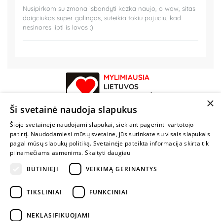
Nusipirkom su zmona isbandyti kazka naujo, o wow, sitas
daigciukas super galingas, suteikia tokiu pojuciu, kad
nesinores lipti is lovos :)
MYLIMIAUSIA
LIETUVOS
ELEKTRONINĖ
×
PARDUOTUVĖ
Ši svetainė naudoja slapukus
Šioje svetainėje naudojami slapukai, siekiant pagerinti vartotojo
NENUSTOK
patirtį. Naudodamiesi mūsų svetaine, jūs sutinkate su visais slapukais
ŽAISTI
pagal mūsų slapukų politiką. Svetainėje pateikta informacija skirta tik
pilnamečiams asmenims.
Skaityti daugiau
+370 600 84088
BŪTINIEJI
VEIKIMĄ GERINANTYS
info@fantazijos.lt
TIKSLINIAI
FUNKCINIAI
P. Lukšio g. 2, Vilnius ("Sigma" teritorija)
NEKLASIFIKUOJAMI