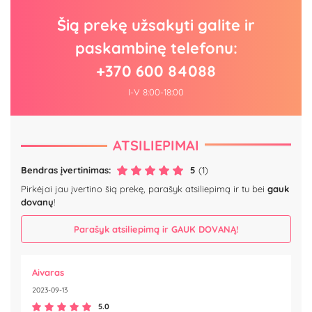
Šią prekę užsakyti galite ir
paskambinę telefonu:
+370 600 84088
I-V 8:00-18:00
ATSILIEPIMAI
Bendras įvertinimas:
5
(1)
Pirkėjai jau įvertino šią prekę, parašyk atsiliepimą ir tu bei
gauk
dovanų
!
Parašyk atsiliepimą ir GAUK DOVANĄ!
Aivaras
2023-09-13
5.0