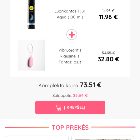
14.95 €
Lubrikantas Pjur
11.96 €
Aqua (100 ml)
Vibruojantis
54.95 €
kiaušinėlis
32.80 €
Fantazijos.lt
73.51 €
Komplekto kaina
Sutaupote:
25.34 €
Į KREPŠELĮ
TOP PREKĖS