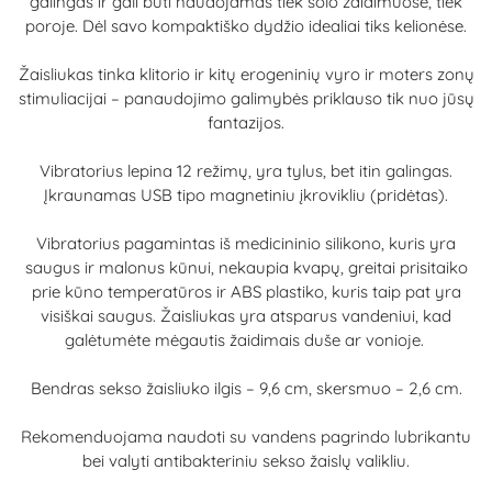
galingas ir gali būti naudojamas tiek solo žaidimuose, tiek
poroje. Dėl savo kompaktiško dydžio idealiai tiks kelionėse.
Žaisliukas tinka klitorio ir kitų erogeninių vyro ir moters zonų
stimuliacijai – panaudojimo galimybės priklauso tik nuo jūsų
fantazijos.
Vibratorius lepina 12 režimų, yra tylus, bet itin galingas.
Įkraunamas USB tipo magnetiniu įkrovikliu (pridėtas).
Vibratorius pagamintas iš medicininio silikono, kuris yra
saugus ir malonus kūnui, nekaupia kvapų, greitai prisitaiko
prie kūno temperatūros ir ABS plastiko, kuris taip pat yra
visiškai saugus. Žaisliukas yra atsparus vandeniui, kad
galėtumėte mėgautis žaidimais duše ar vonioje.
Bendras sekso žaisliuko ilgis – 9,6 cm, skersmuo – 2,6 cm.
Rekomenduojama naudoti su vandens pagrindo lubrikantu
bei valyti antibakteriniu sekso žaislų valikliu.