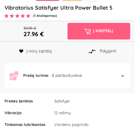
Vibratorius Satisfyer Ultra Power Bullet 5
(1 Atsiliepimas)
39.95 €
Į KREPŠELĮ
27.96
€
Į norų sąrašą
Palyginti
8 parduotuvėse
Prekę turime:
Prekės ženklas
Satisfyer
Vibracija
12 režimų
Tinkamas lubrikantas
Vandens pagrindo