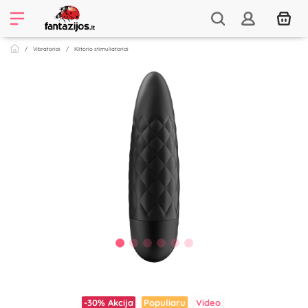
Vibratoriai
Klitorio stimuliatoriai
-30%
Akcija
Populiaru
Video