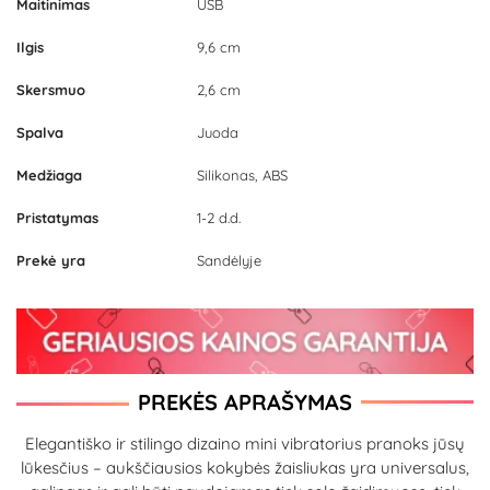
Maitinimas
USB
Ilgis
9,6 cm
Skersmuo
2,6 cm
Spalva
Juoda
Medžiaga
Silikonas, ABS
Pristatymas
1-2 d.d.
Prekė yra
Sandėlyje
PREKĖS APRAŠYMAS
Elegantiško ir stilingo dizaino mini vibratorius pranoks jūsų
lūkesčius – aukščiausios kokybės žaisliukas yra universalus,