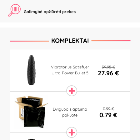
Galimybė apžiūrėti prekes
KOMPLEKTAI
39.95 €
Vibratorius Satisfyer
27.96 €
Ultra Power Bullet 5
0.99 €
Dvigubo slaptumo
0.79 €
pakuotė