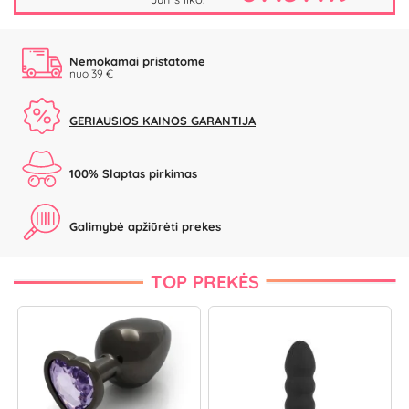
Nemokamai pristatome
nuo 39 €
GERIAUSIOS KAINOS GARANTIJA
100% Slaptas pirkimas
Galimybė apžiūrėti prekes
TOP PREKĖS