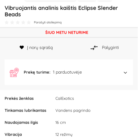
Vibruojantis analinis kaištis Eclipse Slender
Beads
Parašyti atsiliepimą
ŠIUO METU NETURIME
Į norų sąrašą
Palyginti
1 parduotuvėje
Prekę turime:
Prekės ženklas
CalExotics
Tinkamas lubrikantas
Vandens pagrindo
Naudojamas ilgis
16 cm
Vibracija
12 režimų