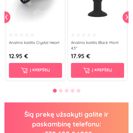
Analinis kaištis Crystal Heart
Analinis kaištis Black Mont
4.5''
12.95 €
17.95 €
Į KREPŠELĮ
Į KREPŠELĮ
Šią prekę užsakyti galite ir
paskambinę telefonu: