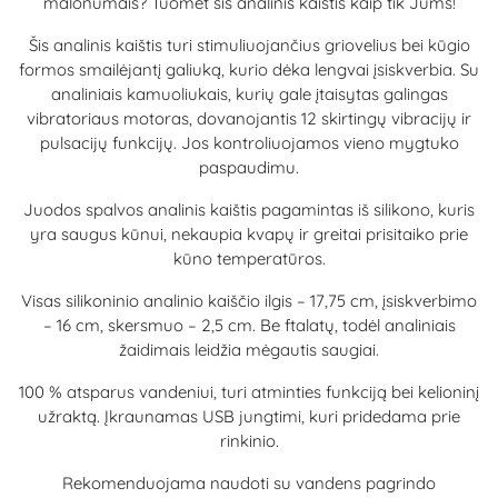
malonumais? Tuomet šis analinis kaištis kaip tik Jums!
Šis analinis kaištis turi stimuliuojančius griovelius bei kūgio
formos smailėjantį galiuką, kurio dėka lengvai įsiskverbia. Su
analiniais kamuoliukais, kurių gale įtaisytas galingas
vibratoriaus motoras, dovanojantis 12 skirtingų vibracijų ir
pulsacijų funkcijų. Jos kontroliuojamos vieno mygtuko
paspaudimu.
Juodos spalvos analinis kaištis pagamintas iš silikono, kuris
yra saugus kūnui, nekaupia kvapų ir greitai prisitaiko prie
kūno temperatūros.
Visas silikoninio analinio kaiščio ilgis – 17,75 cm, įsiskverbimo
– 16 cm, skersmuo – 2,5 cm. Be ftalatų, todėl analiniais
žaidimais leidžia mėgautis saugiai.
100 % atsparus vandeniui, turi atminties funkciją bei kelioninį
užraktą. Įkraunamas USB jungtimi, kuri pridedama prie
rinkinio.
Rekomenduojama naudoti su vandens pagrindo