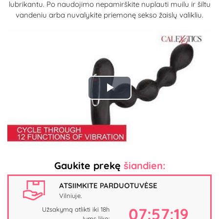
lubrikantu. Po naudojimo nepamirškite nuplauti muilu ir šiltu
vandeniu arba nuvalykite priemonę sekso žaislų valikliu.
Play
Video
Gaukite prekę
šiandien:
ATSIIMKITE PARDUOTUVĖSE
Vilniuje.
07:57:19
Užsakymą atlikti iki 18h
Jums liko: