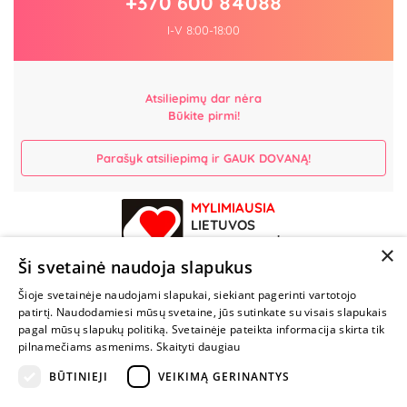
+370 600 84088
I-V 8:00-18:00
Atsiliepimų dar nėra
Būkite pirmi!
Parašyk atsiliepimą ir GAUK DOVANĄ!
MYLIMIAUSIA
LIETUVOS
ELEKTRONINĖ
×
PARDUOTUVĖ
Ši svetainė naudoja slapukus
Šioje svetainėje naudojami slapukai, siekiant pagerinti vartotojo
NENUSTOK
patirtį. Naudodamiesi mūsų svetaine, jūs sutinkate su visais slapukais
ŽAISTI
pagal mūsų slapukų politiką. Svetainėje pateikta informacija skirta tik
pilnamečiams asmenims.
Skaityti daugiau
+370 600 84088
BŪTINIEJI
VEIKIMĄ GERINANTYS