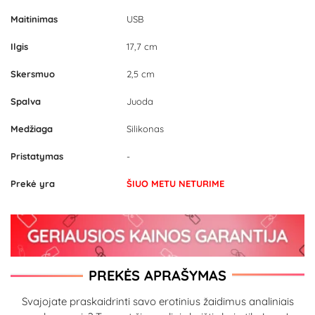
Maitinimas
USB
Ilgis
17,7 cm
Skersmuo
2,5 cm
Spalva
Juoda
Medžiaga
Silikonas
Pristatymas
-
Prekė yra
ŠIUO METU NETURIME
PREKĖS APRAŠYMAS
Svajojate praskaidrinti savo erotinius žaidimus analiniais