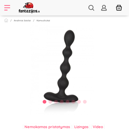
Analiniai žaislai
Kamuoliukai
Nemokamas pristatymas
Lizingas
Video