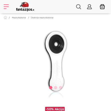
Masturbatoriai
Oraliniai masturbatoriai
-50%
Akcija