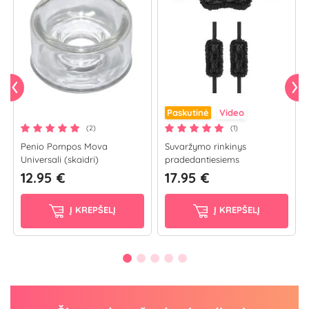
Paskutinė
Video
(2)
(1)
Penio Pompos Mova
Suvaržymo rinkinys
Universali (skaidri)
pradedantiesiems
12.95 €
17.95 €
Į KREPŠELĮ
Į KREPŠELĮ