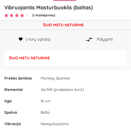
Vibruojantis Masturbuoklis (baltas)
(1 Atsiliepimas)
ŠIUO METU NETURIME
Į norų sąrašą
Palyginti
ŠIUO METU NETURIME
Prekės ženklas
Monkey Spanker
Elementai
2xLR41 (pridedami 6vnt.)
Ilgis
16 cm
Spalva
Balta
Vibracija
Nereguliuojama