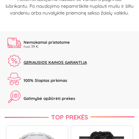
lubrikantu. Po naudojimo nepamirškite nuplauti muilu ir šiltu
vandeniu arba nuvalykite priemonę sekso žaislų valikliu.
Nemokamai pristatome
nuo 39 €
GERIAUSIOS KAINOS GARANTIJA
100% Slaptas pirkimas
Galimybė apžiūrėti prekes
TOP PREKĖS