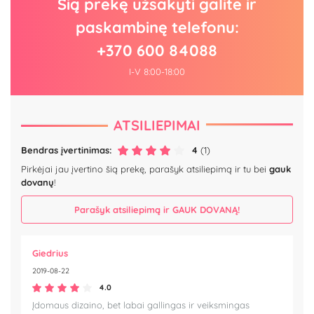
Šią prekę užsakyti galite ir
paskambinę telefonu:
+370 600 84088
I-V 8:00-18:00
ATSILIEPIMAI
Bendras įvertinimas:
4
(1)
Pirkėjai jau įvertino šią prekę, parašyk atsiliepimą ir tu bei
gauk
dovanų
!
Parašyk atsiliepimą ir GAUK DOVANĄ!
Giedrius
2019-08-22
4.0
Įdomaus dizaino, bet labai gallingas ir veiksmingas