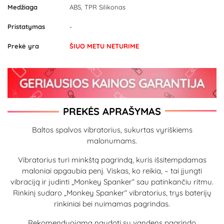
Medžiaga
ABS, TPR Silikonas
Pristatymas
-
Prekė yra
ŠIUO METU NETURIME
PREKĖS APRAŠYMAS
Baltos spalvos vibratorius, sukurtas vyriškiems
malonumams.
Vibratorius turi minkštą pagrindą, kuris išsitempdamas
maloniai apgaubia penį. Viskas, ko reikia, – tai įjungti
vibraciją ir judinti „Monkey Spanker“ sau patinkančiu ritmu.
Rinkinį sudaro „Monkey Spanker“ vibratorius, trys baterijų
rinkiniai bei nuimamas pagrindas.
Rekomenduojama naudoti su vandens pagrindo