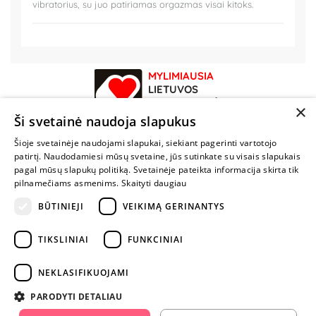
vibratorius, su juo patiriamas orgazmas visai kitoks.
MYLIMIAUSIA
LIETUVOS
ELEKTRONINĖ
×
PARDUOTUVĖ
Ši svetainė naudoja slapukus
Šioje svetainėje naudojami slapukai, siekiant pagerinti vartotojo
NENUSTOK
patirtį. Naudodamiesi mūsų svetaine, jūs sutinkate su visais slapukais
ŽAISTI
pagal mūsų slapukų politiką. Svetainėje pateikta informacija skirta tik
pilnamečiams asmenims.
Skaityti daugiau
BŪTINIEJI
VEIKIMĄ GERINANTYS
+370 600 84088
info@fantazijos.lt
TIKSLINIAI
FUNKCINIAI
P. Lukšio g. 2, Vilnius ("Sigma" teritorija)
NEKLASIFIKUOJAMI
facebook.com/Fantazijos.lt
PARODYTI DETALIAU
instagram.com/fantazijos.lt