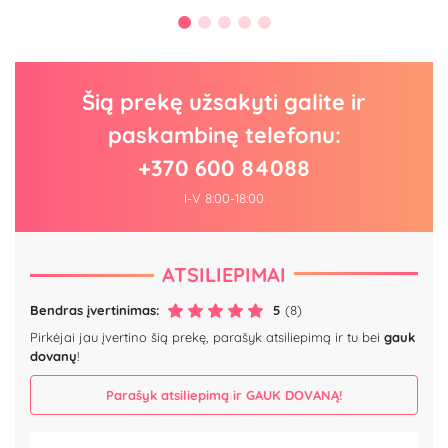
Šią prekę užsakyti galite ir
paskambinę telefonu:
+370 600 84088
I-V 8:00-18:00
ATSILIEPIMAI
Bendras įvertinimas:
5
(8)
Pirkėjai jau įvertino šią prekę, parašyk atsiliepimą ir tu bei
gauk
dovanų
!
Parašyk atsiliepimą ir GAUK DOVANĄ!