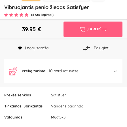
Vibruojantis penio žiedas Satisfyer
(8 Atsiliepimai)
39.95
€
Į KREPŠELĮ
Į norų sąrašą
Palyginti
10 parduotuvėse
Prekę turime:
Prekės ženklas
Satisfyer
Tinkamas lubrikantas
Vandens pagrindo
Valdymas
Mygtuku