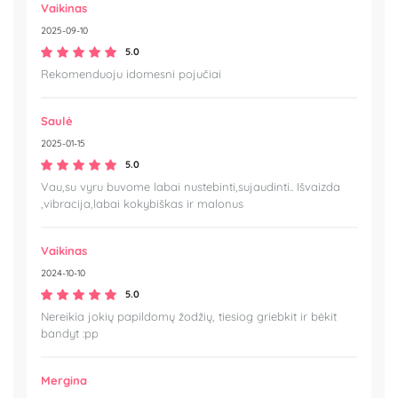
Vaikinas
2025-09-10
5.0
Rekomenduoju idomesni pojučiai
Saulė
2025-01-15
5.0
Vau,su vyru buvome labai nustebinti,sujaudinti.. Išvaizda
,vibracija,labai kokybiškas ir malonus
Vaikinas
2024-10-10
5.0
Nereikia jokių papildomų žodžių, tiesiog griebkit ir bėkit
bandyt :pp
Mergina