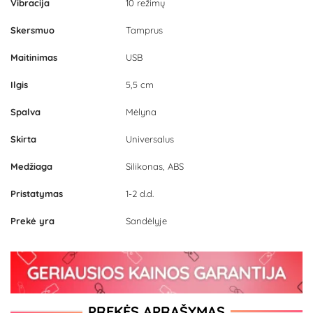
Vibracija
10 režimų
Skersmuo
Tamprus
Maitinimas
USB
Ilgis
5,5 cm
Spalva
Mėlyna
Skirta
Universalus
Medžiaga
Silikonas, ABS
Pristatymas
1-2 d.d.
Prekė yra
Sandėlyje
PREKĖS APRAŠYMAS