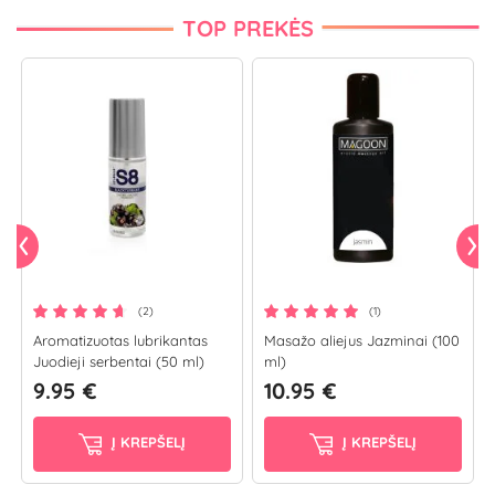
TOP PREKĖS
(2)
(1)
Aromatizuotas lubrikantas
Masažo aliejus Jazminai (100
Juodieji serbentai (50 ml)
ml)
9.95 €
10.95 €
Į KREPŠELĮ
Į KREPŠELĮ