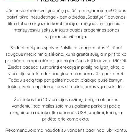
Jūs nusipelnėte svaiginančių pojūčių miegamajame! O juos
patirti tikrai nesudėtinga - penio žiedas „Satisfyer“ dovanos
tikrą tobulo orgazmo kombinaciją - mėgausitės ilgesniu ir
intensyvesniu seksu, ir jautriausias erogenines zonas
virpinančia vibracija.
Sodriai mėlynos spalvos žaisliukas pagamintas iš kūnui
saugaus medicininio silikono, kuris greitai sušyla ir prisitaiko
prie kūno temperatūros, yra higieniškas ir jį lengva prižiūrėti.
Žiedas padeda sustiprinti erekciją ir prailgina lytinį aktą, o
vibracija suteikia dar daugiau malonumo Jūsų partnerei.
Tačiau žiedą taip pat galite naudoti plačiąja puse žemyn,
tokiu atveju papildomai bus stimuliuojamos vyro sėklidės.
Žaisliukas turi 10 vibracijos režimų, bei yra atsparus
vandeniui, tad meilės žaidimus galėsite perkelti į pačią
drėgniausią aplinką. Įkraunamas USB jungtimi, kuri yra
pridėta prie komplekto.
Rekomenduojama naudoti su vandens pagrindo lubrikantu.