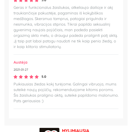
5.0
Geras ir funkcionalus žaisliukas, atkeliauja dailioje ir akį
traukiančioje pakuotėje, pagaminas iš kokybiškos
medžiagos. Skersmuo tamprus, patogiai prigulnda ir
nesmunka, vibracijos stiprios. Tikrai papildo seksualinį
gyvenimą naujais pojūčiais, man padeda pasiekti
orgazmą akto metu, o draugui padeda prailginti patį aktą.
Jį taip pat labai patogu naudoti ne tik kaip penio žiedą, o
ir kaip klitorio stimuliatorių.
Austėja
2021-01-27
5.0
Puikiausias žiedas kokį turėjome. Galingai vibruoja, mums
suteikė naujų pojūčių, rekomenduojame kitoms poroms.
Šis žaisliukas prailgino aktą, suteikė papildomo malonumo.
Pats geriausias :)
MYLIMIAUSIA