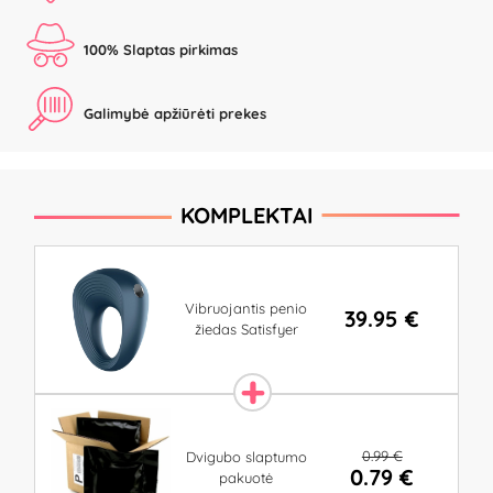
100% Slaptas pirkimas
Galimybė apžiūrėti prekes
KOMPLEKTAI
Vibruojantis penio
39.95 €
žiedas Satisfyer
0.99 €
Dvigubo slaptumo
0.79 €
pakuotė