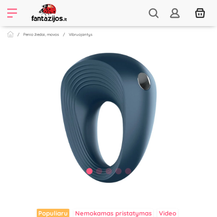
Penio žiedai, movos
Vibruojantys
Populiaru
Nemokamas pristatymas
Video