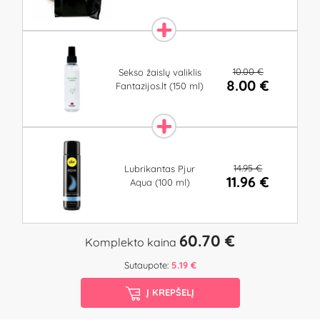
10.00 €
Sekso žaislų valiklis
8.00 €
Fantazijos.lt (150 ml)
14.95 €
Lubrikantas Pjur
11.96 €
Aqua (100 ml)
60.70 €
Komplekto kaina
Sutaupote:
5.19 €
Į KREPŠELĮ