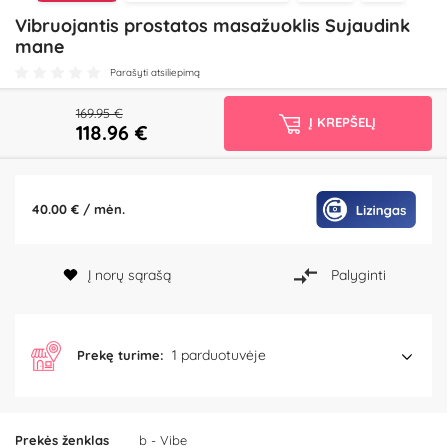
Vibruojantis prostatos masažuoklis Sujaudink
mane
Parašyti atsiliepimą
169.95 €
Į KREPŠELĮ
118.96
€
40.00 € / mėn.
Į norų sąrašą
Palyginti
1 parduotuvėje
Prekę turime:
Prekės ženklas
b - Vibe