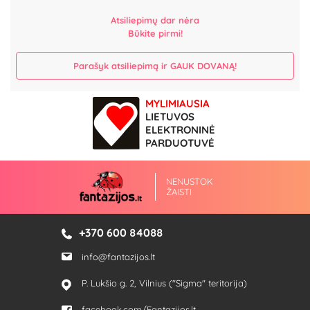
Atsiliepimų dar nėra
Būkite pirmi!
Parašyk atsiliepimą ir GAUK DOVANĄ!
MYLIMIAUSIA
LIETUVOS
ELEKTRONINĖ
PARDUOTUVĖ
NENUSTOK
ŽAISTI
+370 600 84088
info@fantazijos.lt
P. Lukšio g. 2, Vilnius ("Sigma" teritorija)
facebook.com/Fantazijos.lt