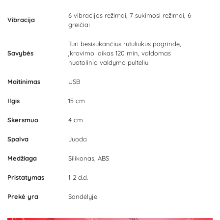
6 vibracijos režimai, 7 sukimosi režimai, 6
Vibracija
greičiai
Turi besisukančius rutuliukus pagrinde,
Savybės
įkrovimo laikas 120 min, valdomas
nuotolinio valdymo pulteliu
Maitinimas
USB
Ilgis
15 cm
Skersmuo
4 cm
Spalva
Juoda
Medžiaga
Silikonas, ABS
Pristatymas
1-2 d.d.
Prekė yra
Sandėlyje