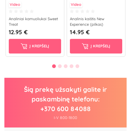
Video
Video
Analiniai kamuoliukai Sweet
Analinis kaištis New
Treat
Experience (pilkas)
12.95 €
14.95 €
Į KREPŠELĮ
Į KREPŠELĮ
Šią prekę užsakyti galite ir
paskambinę telefonu:
+370 600 84088
I-V 8:00-18:00