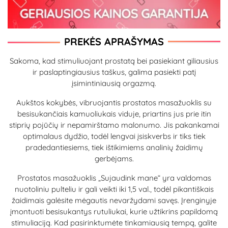
PREKĖS APRAŠYMAS
Sakoma, kad stimuliuojant prostatą bei pasiekiant giliausius
ir paslaptingiausius taškus, galima pasiekti patį
įsimintiniausią orgazmą.
Aukštos kokybės, vibruojantis prostatos masažuoklis su
besisukančiais kamuoliukais viduje, priartins jus prie itin
stiprių pojūčių ir nepamirštamo malonumo. Jis pakankamai
optimalaus dydžio, todėl lengvai įsiskverbs ir tiks tiek
pradedantiesiems, tiek ištikimiems analinių žaidimų
gerbėjams.
Prostatos masažuoklis „Sujaudink mane“ yra valdomas
nuotoliniu pulteliu ir gali veikti iki 1,5 val., todėl pikantiškais
žaidimais galėsite mėgautis nevaržydami savęs. Įrenginyje
įmontuoti besisukantys rutuliukai, kurie užtikrins papildomą
stimuliaciją. Kad pasirinktumėte tinkamiausią tempą, galite