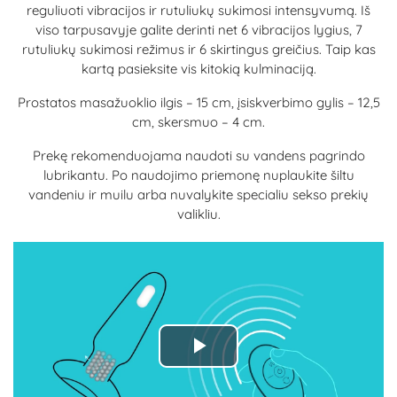
reguliuoti vibracijos ir rutuliukų sukimosi intensyvumą. Iš
viso tarpusavyje galite derinti net 6 vibracijos lygius, 7
rutuliukų sukimosi režimus ir 6 skirtingus greičius. Taip kas
kartą pasieksite vis kitokią kulminaciją.
Prostatos masažuoklio ilgis – 15 cm, įsiskverbimo gylis – 12,5
cm, skersmuo – 4 cm.
Prekę rekomenduojama naudoti su vandens pagrindo
lubrikantu. Po naudojimo priemonę nuplaukite šiltu
vandeniu ir muilu arba nuvalykite specialiu sekso prekių
valikliu.
Play