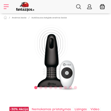
Analiniai žaislai
Aukščiausios kokybės analiniai žaislai
-30%
Akcija
Nemokamas pristatymas
Lizingas
Video