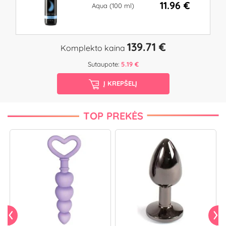
11.96 €
Aqua (100 ml)
139.71 €
Komplekto kaina
Sutaupote:
5.19 €
Į KREPŠELĮ
TOP PREKĖS