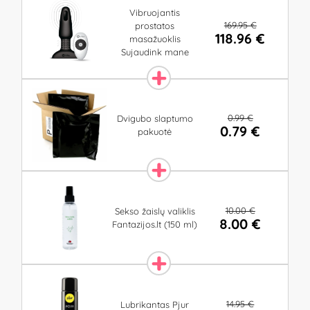
Vibruojantis
169.95 €
prostatos
118.96 €
masažuoklis
Sujaudink mane
0.99 €
Dvigubo slaptumo
0.79 €
pakuotė
10.00 €
Sekso žaislų valiklis
8.00 €
Fantazijos.lt (150 ml)
14.95 €
Lubrikantas Pjur