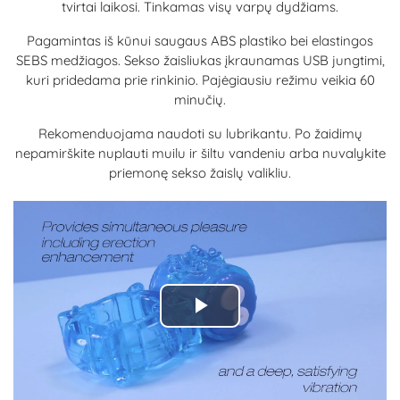
tvirtai laikosi. Tinkamas visų varpų dydžiams.
Pagamintas iš kūnui saugaus ABS plastiko bei elastingos
SEBS medžiagos. Sekso žaisliukas įkraunamas USB jungtimi,
kuri pridedama prie rinkinio. Pajėgiausiu režimu veikia 60
minučių.
Rekomenduojama naudoti su lubrikantu. Po žaidimų
nepamirškite nuplauti muilu ir šiltu vandeniu arba nuvalykite
priemonę sekso žaislų valikliu.
Play
Video