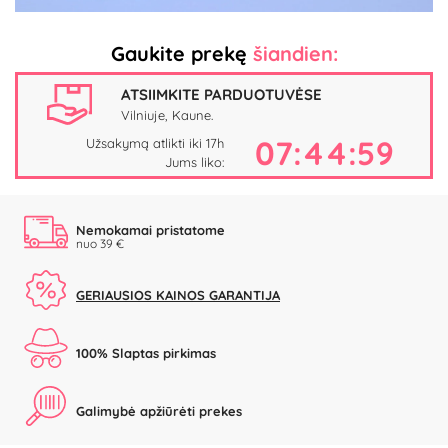
Gaukite prekę
šiandien:
ATSIIMKITE PARDUOTUVĖSE
Vilniuje, Kaune.
07:44:59
Užsakymą atlikti iki 17h
Jums liko:
Nemokamai pristatome
nuo 39 €
GERIAUSIOS KAINOS GARANTIJA
100% Slaptas pirkimas
Galimybė apžiūrėti prekes