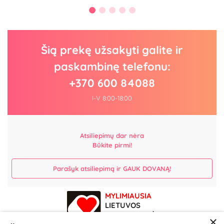
Šią prekę užsakyti galite ir
paskambinę telefonu:
+370 600 84088
I-V 8:00-18:00
Atsiliepimų dar nėra
Būkite pirmi!
Parašyk atsiliepimą ir GAUK DOVANĄ!
MYLIMIAUSIA
LIETUVOS
ELEKTRONINĖ
×