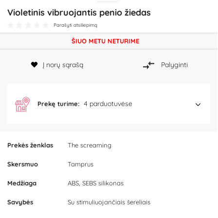
Violetinis vibruojantis penio žiedas
Parašyti atsiliepimą
ŠIUO METU NETURIME
Į norų sąrašą
Palyginti
4 parduotuvėse
Prekę turime:
Prekės ženklas
The screaming
Skersmuo
Tamprus
Medžiaga
ABS, SEBS silikonas
Savybės
Su stimuliuojančiais šereliais