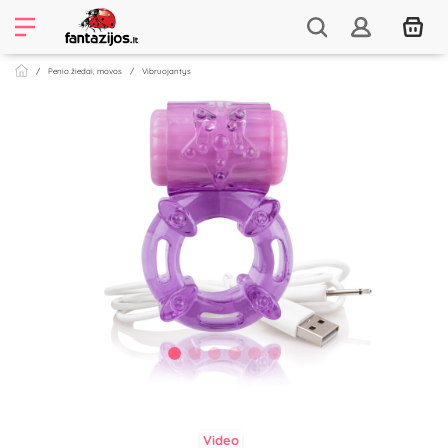
Penio žiedai, movos
Vibruojantys
Video