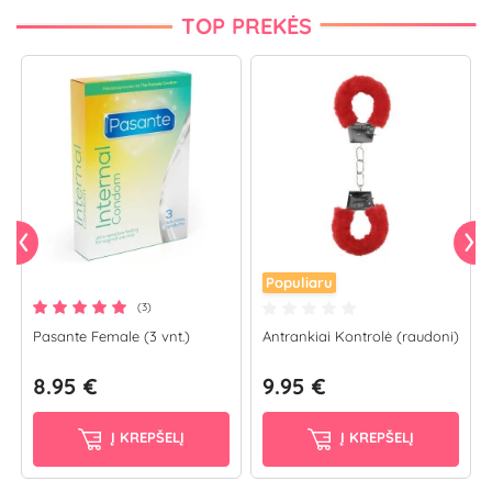
TOP PREKĖS
Populiaru
(3)
Pasante Female (3 vnt.)
Antrankiai Kontrolė (raudoni)
8.95 €
9.95 €
Į KREPŠELĮ
Į KREPŠELĮ