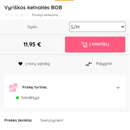
Vyriškos kelnaitės BOB
Parašyti atsiliepimą
Dydis
11.95
€
Į KREPŠELĮ
Į norų sąrašą
Palyginti
Prekę turime:
Sandėlyje
Prekės ženklas
Svenjoyment