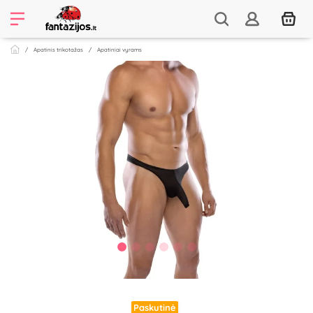
Apatinis trikotažas
Apatiniai vyrams
Paskutinė