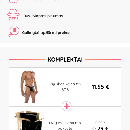
100% Slaptas pirkimas
Galimybė apžiūrėti prekes
KOMPLEKTAI
Vyriškos kelnaitės
11.95 €
BOB
0.99 €
Dvigubo slaptumo
0.79 €
pakuotė