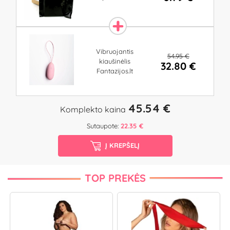
Vibruojantis
54.95 €
kiaušinėlis
32.80 €
Fantazijos.lt
45.54 €
Komplekto kaina
Sutaupote:
22.35 €
Į KREPŠELĮ
TOP PREKĖS