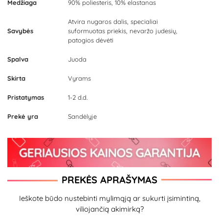
Medžiaga
90% poliesteris, 10% elastanas
Atvira nugaros dalis, specialiai
Savybės
suformuotas priekis, nevaržo judesių,
patogios dėvėti
Spalva
Juoda
Skirta
Vyrams
Pristatymas
1-2 d.d.
Prekė yra
Sandėlyje
PREKĖS APRAŠYMAS
Ieškote būdo nustebinti mylimąją ar sukurti įsimintiną,
viliojančią akimirką?