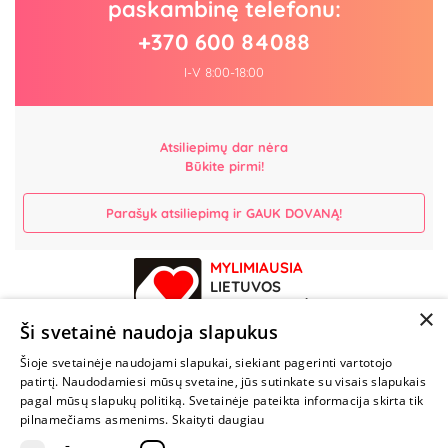
paskambinę telefonu:
+370 600 84088
I-V 8:00-18:00
Atsiliepimų dar nėra
Būkite pirmi!
Parašyk atsiliepimą ir GAUK DOVANĄ!
MYLIMIAUSIA
LIETUVOS
ELEKTRONINĖ
×
PARDUOTUVĖ
Ši svetainė naudoja slapukus
Šioje svetainėje naudojami slapukai, siekiant pagerinti vartotojo
NENUSTOK
patirtį. Naudodamiesi mūsų svetaine, jūs sutinkate su visais slapukais
ŽAISTI
pagal mūsų slapukų politiką. Svetainėje pateikta informacija skirta tik
pilnamečiams asmenims.
Skaityti daugiau