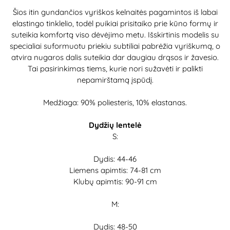
Šios itin gundančios vyriškos kelnaitės pagamintos iš labai
elastingo tinklelio, todėl puikiai prisitaiko prie kūno formų ir
suteikia komfortą viso dėvėjimo metu. Išskirtinis modelis su
specialiai suformuotu priekiu subtiliai pabrėžia vyriškumą, o
atvira nugaros dalis suteikia dar daugiau drąsos ir žavesio.
Tai pasirinkimas tiems, kurie nori sužavėti ir palikti
nepamirštamą įspūdį.
Medžiaga: 90% poliesteris, 10% elastanas.
Dydžių lentelė
S:
Dydis: 44-46
Liemens apimtis: 74-81 cm
Klubų apimtis: 90-91 cm
M:
Dydis: 48-50