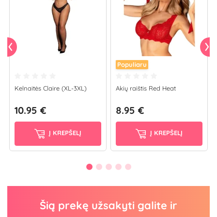
Populiaru
Kelnaitės Claire (XL-3XL)
Akių raištis Red Heat
10.95 €
8.95 €
Į KREPŠELĮ
Į KREPŠELĮ
Šią prekę užsakyti galite ir