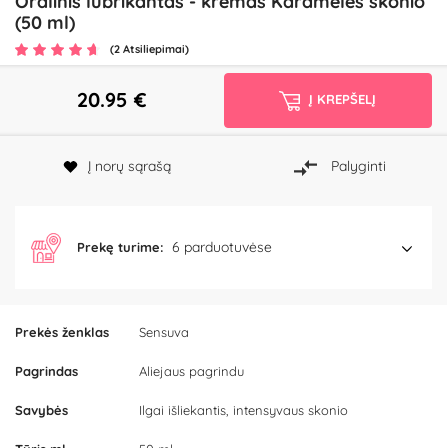
Oralinis lubrikantas - kremas Karamelės skonio
(50 ml)
(2 Atsiliepimai)
20.95
€
Į KREPŠELĮ
Į norų sąrašą
Palyginti
6 parduotuvėse
Prekę turime:
Prekės ženklas
Sensuva
Pagrindas
Aliejaus pagrindu
Savybės
Ilgai išliekantis, intensyvaus skonio