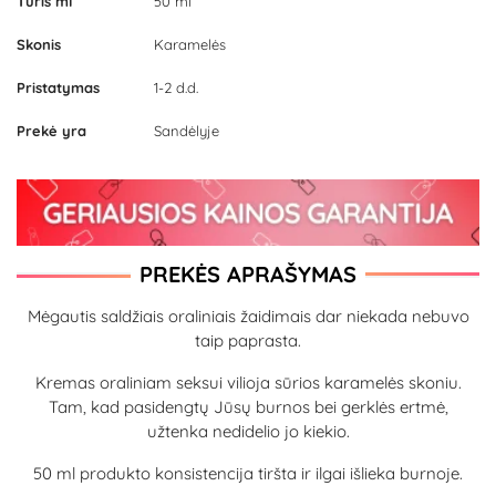
Tūris ml
50 ml
Skonis
Karamelės
Pristatymas
1-2 d.d.
Prekė yra
Sandėlyje
PREKĖS APRAŠYMAS
Mėgautis saldžiais oraliniais žaidimais dar niekada nebuvo
taip paprasta.
Kremas oraliniam seksui vilioja sūrios karamelės skoniu.
Tam, kad pasidengtų Jūsų burnos bei gerklės ertmė,
užtenka nedidelio jo kiekio.
50 ml produkto konsistencija tiršta ir ilgai išlieka burnoje.