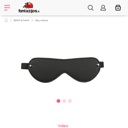
BDSM & Fetish
Akių raiščiai
Video