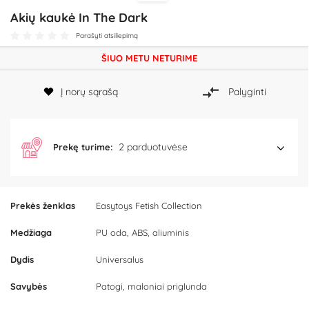
Akių kaukė In The Dark
Parašyti atsiliepimą
ŠIUO METU NETURIME
Į norų sąrašą
Palyginti
2 parduotuvėse
Prekę turime:
Prekės ženklas
Easytoys Fetish Collection
Medžiaga
PU oda, ABS, aliuminis
Dydis
Universalus
Savybės
Patogi, maloniai priglunda