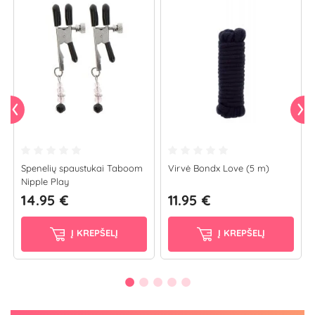
Spenelių spaustukai Taboom
Virvė Bondx Love (5 m)
Nipple Play
14.95 €
11.95 €
Į KREPŠELĮ
Į KREPŠELĮ