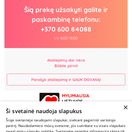
Šią prekę užsakyti galite ir
paskambinę telefonu:
+370 600 84088
I-V 8:00-18:00
Atsiliepimų dar nėra
Būkite pirmi!
Parašyk atsiliepimą ir GAUK DOVANĄ!
MYLIMIAUSIA
LIETUVOS
×
ELEKTRONINĖ
Ši svetainė naudoja slapukus
PARDUOTUVĖ
Šioje svetainėje naudojami slapukai, siekiant pagerinti vartotojo
patirtį. Naudodamiesi mūsų svetaine, jūs sutinkate su visais slapukais
NENUSTOK
pagal mūsų slapukų politiką. Svetainėje pateikta informacija skirta tik