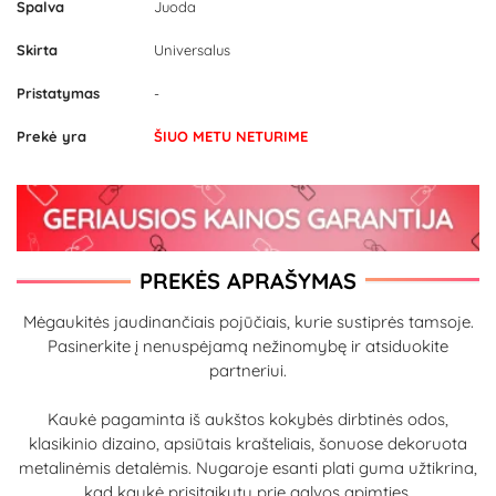
Spalva
Juoda
Skirta
Universalus
Pristatymas
-
Prekė yra
ŠIUO METU NETURIME
PREKĖS APRAŠYMAS
Mėgaukitės jaudinančiais pojūčiais, kurie sustiprės tamsoje.
Pasinerkite į nenuspėjamą nežinomybę ir atsiduokite
partneriui.
Kaukė pagaminta iš aukštos kokybės dirbtinės odos,
klasikinio dizaino, apsiūtais krašteliais, šonuose dekoruota
metalinėmis detalėmis. Nugaroje esanti plati guma užtikrina,
kad kaukė prisitaikytų prie galvos apimties.