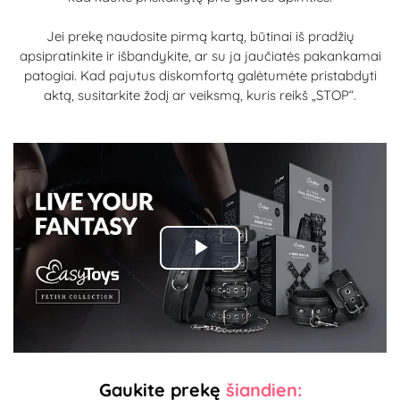
Jei prekę naudosite pirmą kartą, būtinai iš pradžių
apsipratinkite ir išbandykite, ar su ja jaučiatės pakankamai
patogiai. Kad pajutus diskomfortą galėtumėte pristabdyti
aktą, susitarkite žodį ar veiksmą, kuris reikš „STOP“.
Play
Video
Gaukite prekę
šiandien: