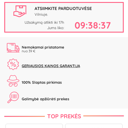
ATSIIMKITE PARDUOTUVĖSE
Vilniuje.
09:38:37
Užsakymą atlikti iki 17h
Jums liko:
Nemokamai pristatome
nuo 39 €
GERIAUSIOS KAINOS GARANTIJA
100% Slaptas pirkimas
Galimybė apžiūrėti prekes
TOP PREKĖS