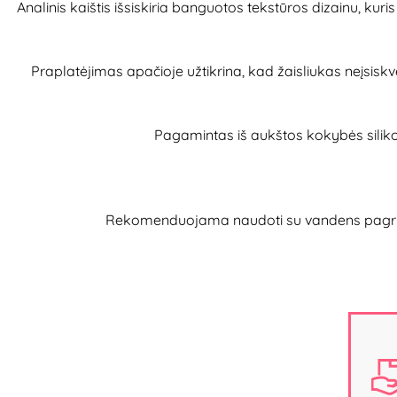
Analinis kaištis išsiskiria banguotos tekstūros dizainu, kur
Praplatėjimas apačioje užtikrina, kad žaisliukas neįsiskve
Pagamintas iš aukštos kokybės silikon
Rekomenduojama naudoti su vandens pagrindo l