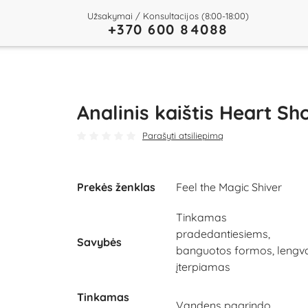
Užsakymai / Konsultacijos (8:00-18:00)
+370 600 84088
Analinis kaištis Heart Sh
Parašyti atsiliepimą
Prekės ženklas
Feel the Magic Shiver
Tinkamas
pradedantiesiems,
Savybės
banguotos formos, lengva
įterpiamas
Tinkamas
Vandens pagrindo