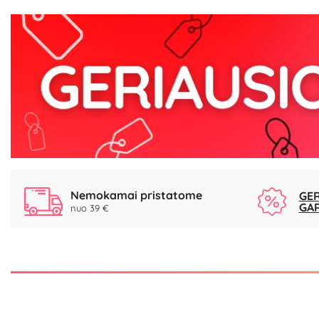
Nemokamai pristatome
GER
GA
nuo 39 €