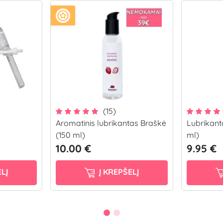
(15)
Aromatinis lubrikantas Braškė
Lubrikan
(150 ml)
ml)
10.00 €
9.95 €
LĮ
Į KREPŠELĮ