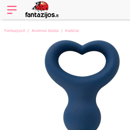
Fantazijos.lt
Analiniai žaislai
Kaiščiai