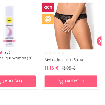
-20%
(5)
tas Pjur Woman (30
Atviros kelnaitės Shibu
11.16 €
13.95 €
Į KREPŠELĮ
Į KREPŠELĮ