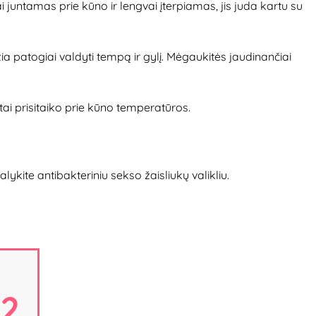
i juntamas prie kūno ir lengvai įterpiamas, jis juda kartu su
žia patogiai valdyti tempą ir gylį. Mėgaukitės jaudinančiai
tai prisitaiko prie kūno temperatūros.
kite antibakteriniu sekso žaisliukų valikliu.
01