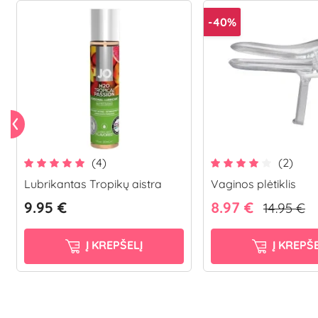
-40%
(4)
(2)
Lubrikantas Tropikų aistra
Vaginos plėtiklis
9.95 €
8.97 €
14.95 €
Į KREPŠELĮ
Į KREPŠE