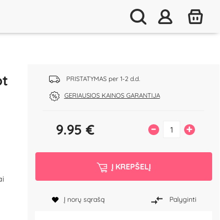
ot
PRISTATYMAS per 1-2 d.d.
GERIAUSIOS KAINOS GARANTIJA
9.95
€
–
+
Į KREPŠELĮ
i
Į norų sąrašą
Palyginti