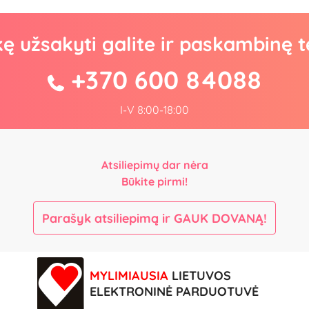
kę užsakyti galite ir paskambinę t
+370 600 84088
I-V 8:00-18:00
Atsiliepimų dar nėra
Būkite pirmi!
Parašyk atsiliepimą ir GAUK DOVANĄ!
MYLIMIAUSIA
LIETUVOS
ELEKTRONINĖ PARDUOTUVĖ