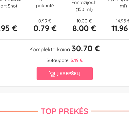
Fantazijos.lt
pakuotė
art Shot
ml)
(150 ml)
0.99 €
10.00 €
14.95 
.95 €
0.79 €
8.00 €
11.96
30.70 €
Komplekto kaina
Sutaupote:
5.19 €
Į KREPŠELĮ
TOP PREKĖS