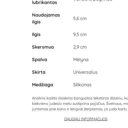
lubrikantas
Naudojamas
5,6 cm
ilgis
Ilgis
9,5 cm
Skersmuo
2,9 cm
Spalva
Mėlyna
Skirta
Universalus
Medžiaga
Silikonas
Analinis kaištis išsiskiria banguotos tekstūros dizainu, ku
kiekvieno judesio metu sustiprina pojūčius. Švelnaus, m
juntamas prie kūno ir lengvai įterpiamas, jis juda kartu s
DAUGIAU INFORMACIJOS