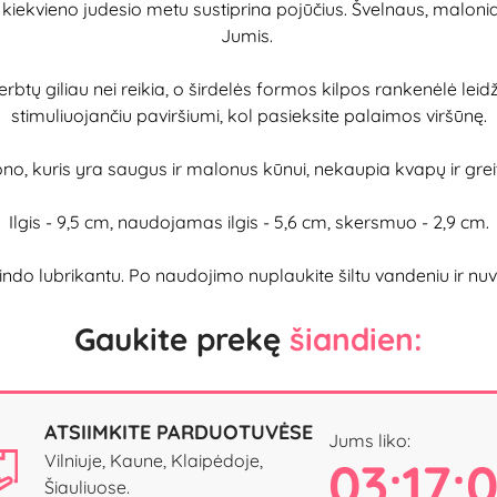
is kiekvieno judesio metu sustiprina pojūčius. Švelnaus, malonia
Jumis.
rbtų giliau nei reikia, o širdelės formos kilpos rankenėlė leid
stimuliuojančiu paviršiumi, kol pasieksite palaimos viršūnę.
o, kuris yra saugus ir malonus kūnui, nekaupia kvapų ir grei
Ilgis - 9,5 cm, naudojamas ilgis - 5,6 cm, skersmuo - 2,9 cm.
ubrikantu. Po naudojimo nuplaukite šiltu vandeniu ir nuvaly
Gaukite prekę
šiandien:
ATSIIMKITE PARDUOTUVĖSE
Jums liko:
Vilniuje, Kaune, Klaipėdoje,
03:17:
Šiauliuose.