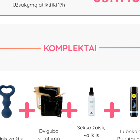
Užsakymą atlikti iki 17h
KOMPLEKTAI
Sekso žaislų
Dvigubo
Lubrikan
valiklis
slaptumo
inis kaištis
Pjur Aqua