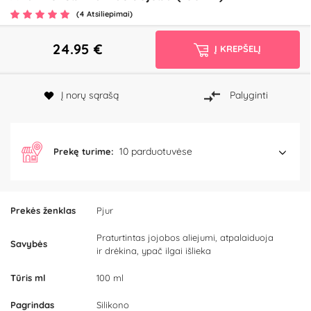
(4 Atsiliepimai)
24.95
€
Į KREPŠELĮ
Į norų sąrašą
Palyginti
10 parduotuvėse
Prekę turime:
Prekės ženklas
Pjur
Praturtintas jojobos aliejumi, atpalaiduoja
Savybės
ir drėkina, ypač ilgai išlieka
Tūris ml
100 ml
Pagrindas
Silikono