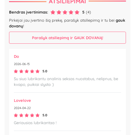
ATSILIEPIMAI
Bendras įvertinimas:
5
(4)
Pirkėjai jau įvertino šią prekę, parašyk atsiliepimą ir tu bei
gauk
dovanų
!
Parašyk atsiliepimą ir GAUK DOVANĄ!
Do
2026-06-15
5.0
Su siuo lubrikantu analinis seksas nuostabus, nelipnus, be
kvapo, puikiai slysta :)
Lovelove
2024-04-22
5.0
Geriausias lubrikantaa !