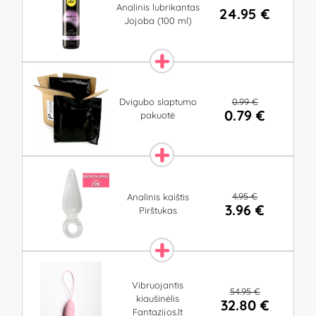
Analinis lubrikantas
24.95 €
Jojoba (100 ml)
0.99 €
Dvigubo slaptumo
0.79 €
pakuotė
4.95 €
Analinis kaištis
3.96 €
Pirštukas
Vibruojantis
54.95 €
kiaušinėlis
32.80 €
Fantazijos.lt