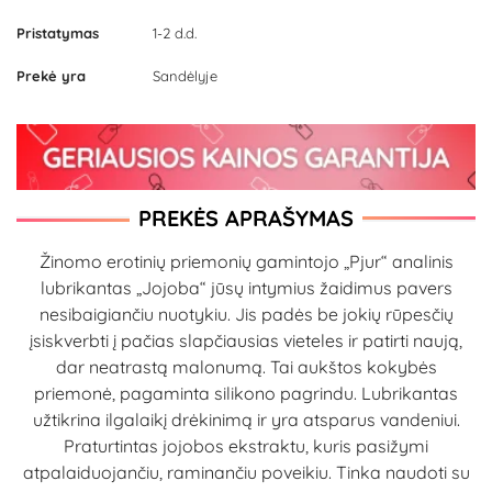
Pristatymas
1-2 d.d.
Prekė yra
Sandėlyje
PREKĖS APRAŠYMAS
Žinomo erotinių priemonių gamintojo „Pjur“ analinis
lubrikantas „Jojoba“ jūsų intymius žaidimus pavers
nesibaigiančiu nuotykiu. Jis padės be jokių rūpesčių
įsiskverbti į pačias slapčiausias vieteles ir patirti naują,
dar neatrastą malonumą. Tai aukštos kokybės
priemonė, pagaminta silikono pagrindu. Lubrikantas
užtikrina ilgalaikį drėkinimą ir yra atsparus vandeniui.
Praturtintas jojobos ekstraktu, kuris pasižymi
atpalaiduojančiu, raminančiu poveikiu. Tinka naudoti su