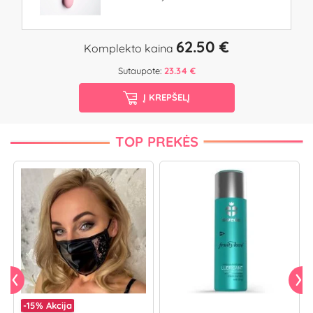
62.50 €
Komplekto kaina
Sutaupote:
23.34 €
Į KREPŠELĮ
TOP PREKĖS
-15%
Akcija