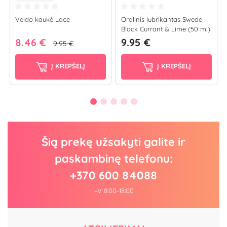
Veido kaukė Lace
Oralinis lubrikantas Swede
Black Currant & Lime (50 ml)
8.46 €
9.95 €
9.95 €
Į KREPŠELĮ
Į KREPŠELĮ
Šią prekę užsakyti galite ir
paskambinę telefonu:
+370 600 84088
I-V 8:00-18:00