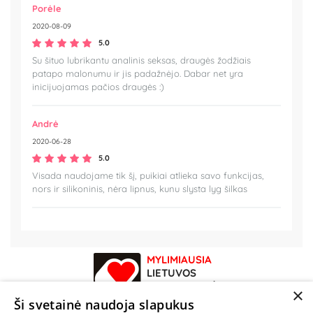
Porėle
2020-08-09
5.0
Su šituo lubrikantu analinis seksas, draugės žodžiais
patapo malonumu ir jis padažnėjo. Dabar net yra
inicijuojamas pačios draugės :)
Andrė
2020-06-28
5.0
Visada naudojame tik šį, puikiai atlieka savo funkcijas,
nors ir silikoninis, nėra lipnus, kunu slysta lyg šilkas
MYLIMIAUSIA
LIETUVOS
ELEKTRONINĖ
×
PARDUOTUVĖ
Ši svetainė naudoja slapukus