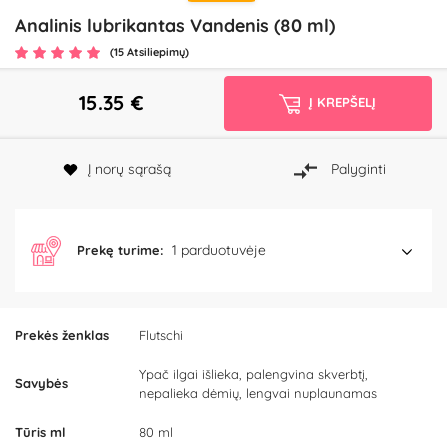
Analinis lubrikantas Vandenis (80 ml)
(15 Atsiliepimų)
15.35
€
Į KREPŠELĮ
Į norų sąrašą
Palyginti
1 parduotuvėje
Prekę turime:
Prekės ženklas
Flutschi
Ypač ilgai išlieka, palengvina skverbtį,
Savybės
nepalieka dėmių, lengvai nuplaunamas
Tūris ml
80 ml