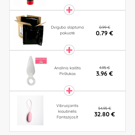
0.99 €
Dvigubo slaptumo
0.79 €
pakuotė
4.95 €
Analinis kaištis
3.96 €
Pirštukas
Vibruojantis
54.95 €
kiaušinėlis
32.80 €
Fantazijos.lt