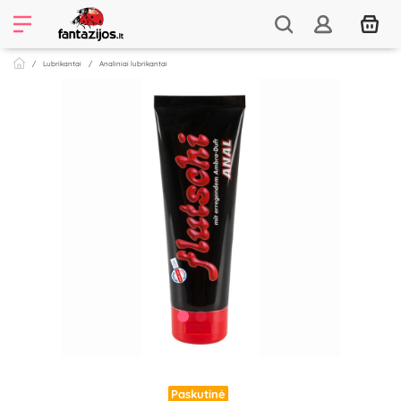
Lubrikantai
Analiniai lubrikantai
Paskutinė