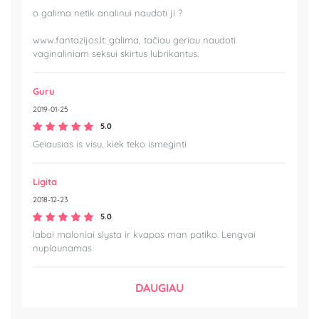
o galima netik analinui naudoti ji ?
www.fantazijos.lt: galima, tačiau geriau naudoti
vaginaliniam seksui skirtus lubrikantus.
Guru
2019-01-25
5.0
Geiausias is visu, kiek teko ismeginti
Ligita
2018-12-23
5.0
labai maloniai slysta ir kvapas man patiko. Lengvai
nuplaunamas
DAUGIAU