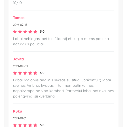
10/10
Tomas
2019-02-16
5.0
Labai neblogas, bet turi šildantį efektą, o mums patinka
natūralūs pojūčiai.
Jovita
2019-02-03
5.0
Labai malonus analinis seksas su situo lubrikantu! :) labai
svelnus Ambros kvapas ir tai man patinka, nes
nepakvimpa po visa kambari. Partneriui labai patinka, nes
palengvina isiskverbima.
Kuku
2019-01-31
5.0