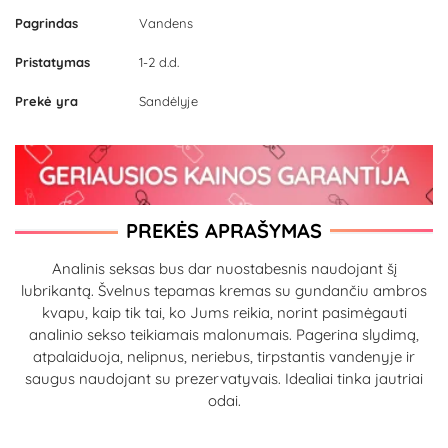
Pagrindas
Vandens
Pristatymas
1-2 d.d.
Prekė yra
Sandėlyje
PREKĖS APRAŠYMAS
Analinis seksas bus dar nuostabesnis naudojant šį
lubrikantą. Švelnus tepamas kremas su gundančiu ambros
kvapu, kaip tik tai, ko Jums reikia, norint pasimėgauti
analinio sekso teikiamais malonumais. Pagerina slydimą,
atpalaiduoja, nelipnus, neriebus, tirpstantis vandenyje ir
saugus naudojant su prezervatyvais. Idealiai tinka jautriai
odai.