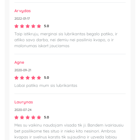
Arvydas
2022-01-17
5.0
Taip istikruju, merginai sis lubrikantas begalo patiko, ir
atliko savo darba, nei demiu nei pasilinio kvapo, o ir
malonumas iskart jauciamas
Agne
2020-09-21
5.0
Labai patiko mum sis lubrikantas
Laurynas
2020-07-24
5.0
Mes su vaikinu naudojam visada tik ji. Bandem ivairiausiu
bet pasilikome ties situo ir nieko kito nesinori. Ambros
kvapas ir svelnus karstis tik sujaudina ir uzveda labiau