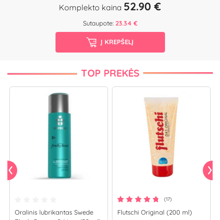
52.90 €
Komplekto kaina
Sutaupote:
23.34 €
Į KREPŠELĮ
TOP PREKĖS
(17)
Oralinis lubrikantas Swede
Flutschi Original (200 ml)