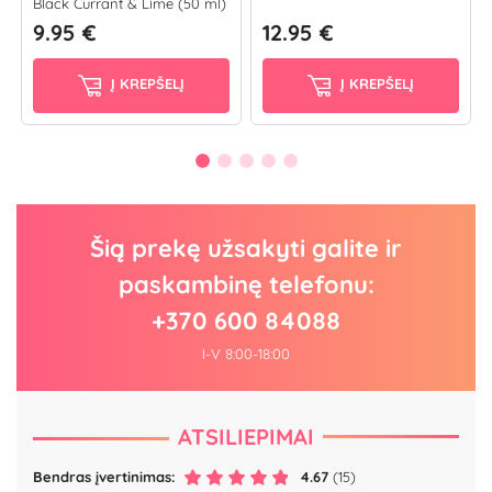
Black Currant & Lime (50 ml)
9.95 €
12.95 €
Į KREPŠELĮ
Į KREPŠELĮ
Šią prekę užsakyti galite ir
paskambinę telefonu:
+370 600 84088
I-V 8:00-18:00
ATSILIEPIMAI
Bendras įvertinimas:
4.67
(15)