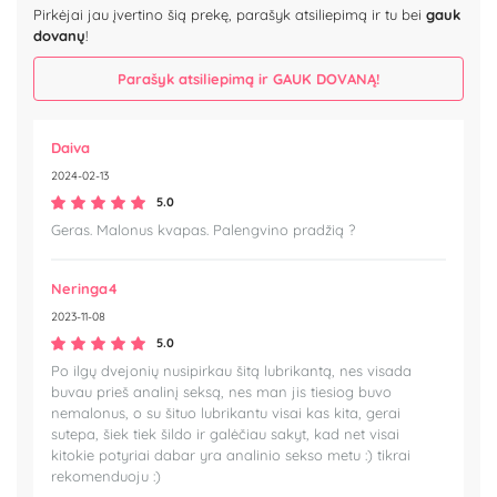
Pirkėjai jau įvertino šią prekę, parašyk atsiliepimą ir tu bei
gauk
dovanų
!
Parašyk atsiliepimą ir GAUK DOVANĄ!
Daiva
2024-02-13
5.0
Geras. Malonus kvapas. Palengvino pradžią ?
Neringa4
2023-11-08
5.0
Po ilgų dvejonių nusipirkau šitą lubrikantą, nes visada
buvau prieš analinį seksą, nes man jis tiesiog buvo
nemalonus, o su šituo lubrikantu visai kas kita, gerai
sutepa, šiek tiek šildo ir galėčiau sakyt, kad net visai
kitokie potyriai dabar yra analinio sekso metu :) tikrai
rekomenduoju :)