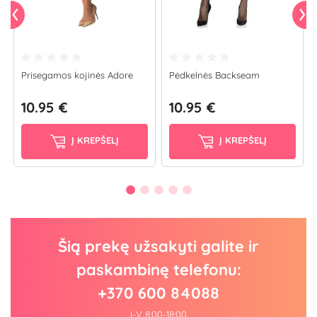
Prisegamos kojinės Adore
Pėdkelnės Backseam
10.95 €
10.95 €
Į KREPŠELĮ
Į KREPŠELĮ
Šią prekę užsakyti galite ir
paskambinę telefonu:
+370 600 84088
I-V 8:00-18:00