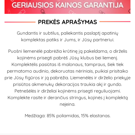
PREKĖS APRAŠYMAS
Gundantis ir subtilus, paliekantis paslaptį apatinių
komplektas patiks ir Jums, ir Jūsų partneriui.
Puošni liemenėlė pabrėžia krūtinę ją pakeldama, o dirželis
kojinėms prisegti pabrėš Jūsų klubus bei liemenį.
Komplektėlis pasiūtas iš malonaus, tampraus, šiek tiek
permatomo audinio, dekoruotas nėriniais, puikiai prisitaiko
prie Jūsų figūros ir ją pabrėžia. Liemenėlės ir dirželio priekyje
prisiūtos akmenukų dekoracijos traukia akį ir gundo.
Petnešėlės ir dirželiai kojinėms prisegti reguliuojami.
Komplekte rasite ir derančius stringus, kojinės į komplektą
neįeina.
Medžiaga: 85% poliamidas, 15% elastanas.