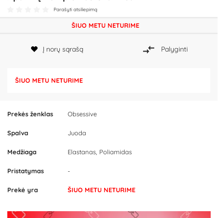
Parašyti atsiliepimą
ŠIUO METU NETURIME
Į norų sąrašą
Palyginti
ŠIUO METU NETURIME
Prekės ženklas
Obsessive
Spalva
Juoda
Medžiaga
Elastanas, Poliamidas
Pristatymas
-
Prekė yra
ŠIUO METU NETURIME