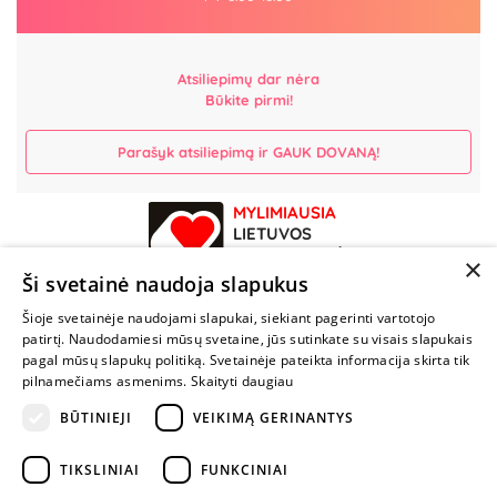
Atsiliepimų dar nėra
Būkite pirmi!
Parašyk atsiliepimą ir GAUK DOVANĄ!
MYLIMIAUSIA
LIETUVOS
ELEKTRONINĖ
×
PARDUOTUVĖ
Ši svetainė naudoja slapukus
Šioje svetainėje naudojami slapukai, siekiant pagerinti vartotojo
NENUSTOK
patirtį. Naudodamiesi mūsų svetaine, jūs sutinkate su visais slapukais
ŽAISTI
pagal mūsų slapukų politiką. Svetainėje pateikta informacija skirta tik
pilnamečiams asmenims.
Skaityti daugiau
BŪTINIEJI
VEIKIMĄ GERINANTYS
+370 600 84088
info@fantazijos.lt
TIKSLINIAI
FUNKCINIAI