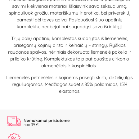
savimi kiekvienai moteriai. Išlaisvink savo seksualumą,
spinduliuok grožiu, moteriškumu ir erotika, bei priversk Jį
pamesti dėl tavęs galvą. Pasipuošusi šiuo apatinių
komplektu, neabejotinai sugundysi savo išrinktąjį.
Trijų dalių apatinių komplektas sudarytas iš liemenėlės,
prisegamų kojinių diržo ir kelnaičių – stringų. Ryškios
raudonos spalvos, nėriniais dekoruota liemenėlė pakelia ir
prilaiko krūtinę. Komplektukas taip pat puoštas cirkonio
akmenėliais ir kaspinėliais.
Liemenėlės petnešėlės ir kojinėms prisegti skirtų dirželių ilgis
reguliuojamas. Medžiagos sudėtis:85% poliamidas, 15%
elastanas.
Nemokamai pristatome
nuo 39 €