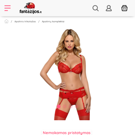
Apatinis trikotažas
Apatinių komplektai
Nemokamas pristatymas