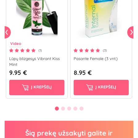
Video
(1)
(3)
Lūpų blizgesys Vibrant Kiss
Pasante Female (3 vnt.)
Mint
9.95 €
8.95 €
Į KREPŠELĮ
Į KREPŠELĮ
Šią prekę užsakyti galite ir