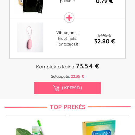
0.79 €
pakuotė
Vibruojantis
54.95 €
kiaušinėlis
32.80 €
Fantazijos.lt
73.54 €
Komplekto kaina
Sutaupote:
22.35 €
Į KREPŠELĮ
TOP PREKĖS