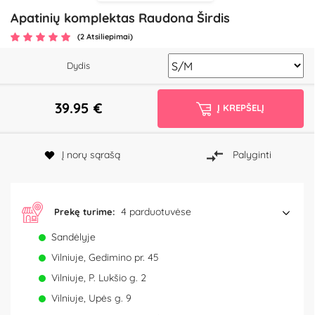
Apatinių komplektas Raudona Širdis
(2 Atsiliepimai)
Dydis
39.95
€
Į KREPŠELĮ
Į norų sąrašą
Palyginti
4 parduotuvėse
Prekę turime:
Sandėlyje
Vilniuje, Gedimino pr. 45
Vilniuje, P. Lukšio g. 2
Vilniuje, Upės g. 9