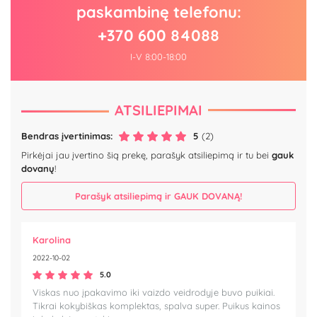
paskambinę telefonu:
+370 600 84088
I-V 8:00-18:00
ATSILIEPIMAI
Bendras įvertinimas:
5
(2)
Pirkėjai jau įvertino šią prekę, parašyk atsiliepimą ir tu bei
gauk
dovanų
!
Parašyk atsiliepimą ir GAUK DOVANĄ!
Karolina
2022-10-02
5.0
Viskas nuo įpakavimo iki vaizdo veidrodyje buvo puikiai.
Tikrai kokybiškas komplektas, spalva super. Puikus kainos