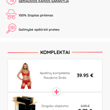
GERIAUSIOS KAINOS GARANTIJA
100% Slaptas pirkimas
Galimybė apžiūrėti prekes
KOMPLEKTAI
Apatinių komplektas
39.95 €
Raudona Širdis
0.99 €
Dvigubo slaptumo