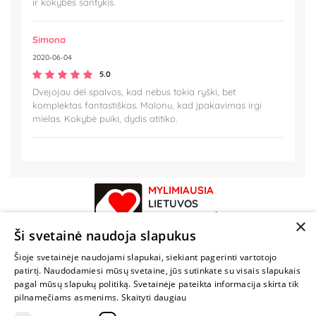
ir kokybės santykis.
Simona
2020-06-04
5.0
Dvejojau dėl spalvos, kad nebus tokia ryški, bet
komplektas fantastiškas. Malonu, kad įpakavimas irgi
mielas. Kokybė puiki, dydis atitiko.
MYLIMIAUSIA
LIETUVOS
ELEKTRONINĖ
×
PARDUOTUVĖ
Ši svetainė naudoja slapukus
Šioje svetainėje naudojami slapukai, siekiant pagerinti vartotojo
NENUSTOK
patirtį. Naudodamiesi mūsų svetaine, jūs sutinkate su visais slapukais
ŽAISTI
pagal mūsų slapukų politiką. Svetainėje pateikta informacija skirta tik
pilnamečiams asmenims.
Skaityti daugiau