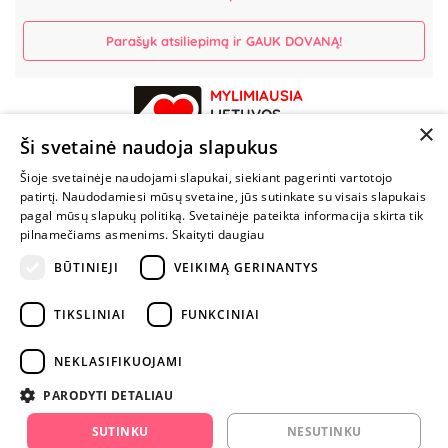
Parašyk atsiliepimą ir GAUK DOVANĄ!
MYLIMIAUSIA
LIETUVOS
×
ELEKTRONINĖ
Ši svetainė naudoja slapukus
PARDUOTUVĖ
Šioje svetainėje naudojami slapukai, siekiant pagerinti vartotojo
patirtį. Naudodamiesi mūsų svetaine, jūs sutinkate su visais slapukais
NENUSTOK
pagal mūsų slapukų politiką. Svetainėje pateikta informacija skirta tik
ŽAISTI
pilnamečiams asmenims.
Skaityti daugiau
BŪTINIEJI
VEIKIMĄ GERINANTYS
+370 600 84088
TIKSLINIAI
FUNKCINIAI
info@fantazijos.lt
P. Lukšio g. 2, Vilnius ("Sigma" teritorija)
NEKLASIFIKUOJAMI
facebook.com/Fantazijos.lt
PARODYTI DETALIAU
instagram.com/fantazijos.lt
SUTINKU
NESUTINKU