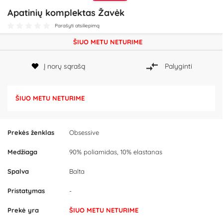
Apatinių komplektas Žavėk
Parašyti atsiliepimą
ŠIUO METU NETURIME
Į norų sąrašą
Palyginti
ŠIUO METU NETURIME
Prekės ženklas
Obsessive
Medžiaga
90% poliamidas, 10% elastanas
Spalva
Balta
Pristatymas
-
Prekė yra
ŠIUO METU NETURIME