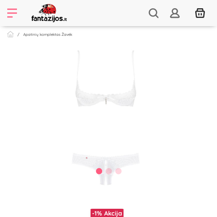
Apatinių komplektas Žavėk
-1%
Akcija