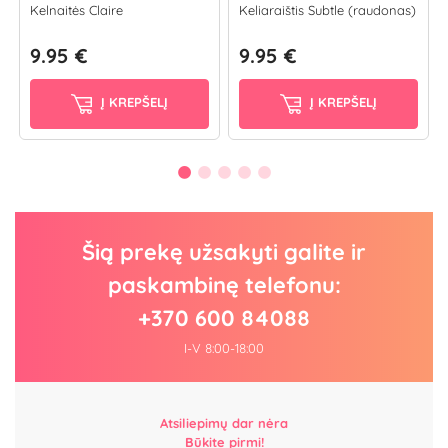
Kelnaitės Claire
Keliaraištis Subtle (raudonas)
9.95 €
9.95 €
Į KREPŠELĮ
Į KREPŠELĮ
Šią prekę užsakyti galite ir
paskambinę telefonu:
+370 600 84088
I-V 8:00-18:00
Atsiliepimų dar nėra
Būkite pirmi!