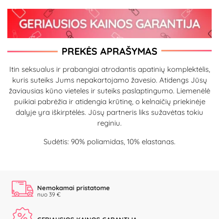
PREKĖS APRAŠYMAS
Itin seksualus ir prabangiai atrodantis apatinių komplektėlis,
kuris suteiks Jums nepakartojamo žavesio. Atidengs Jūsų
žaviausias kūno vieteles ir suteiks paslaptingumo. Liemenėlė
puikiai pabrėžia ir atidengia krūtinę, o kelnaičių priekinėje
dalyje yra iškirptėlės. Jūsų partneris liks sužavėtas tokiu
reginiu.
Sudėtis: 90% poliamidas, 10% elastanas.
Nemokamai pristatome
nuo 39 €