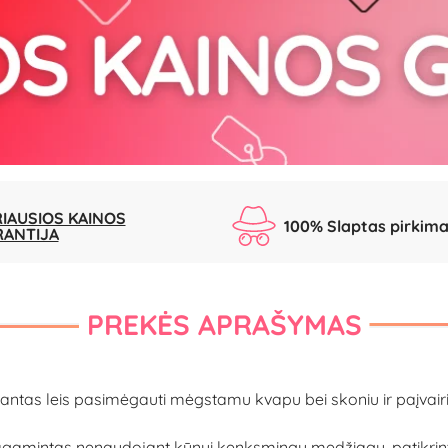
IAUSIOS KAINOS
100% Slaptas pirkim
RANTIJA
PREKĖS APRAŠYMAS
ikantas leis pasimėgauti mėgstamu kvapu bei skoniu ir paįvair
agamintas nenaudojant kūnui kenksmingų medžiagų, patikrinta