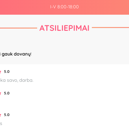
I-V 8:00-18:00
ATSILIEPIMAI
i
gauk dovanų
!
5.0
ieka savo, darba.
5.0
5.0
s