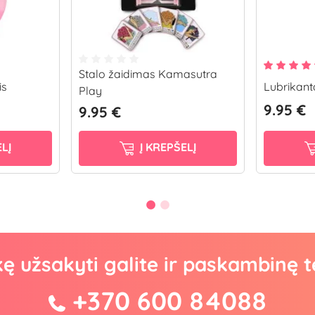
Stalo žaidimas Kamasutra
is
Lubrikant
Play
9.95 €
9.95 €
LĮ
Į KREPŠELĮ
kę užsakyti galite ir paskambinę t
+370 600 84088