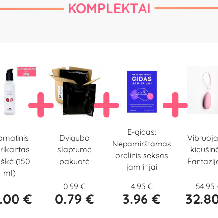
KOMPLEKTAI
E-gidas:
Dvigubo
omatinis
Vibruoja
Nepamirštamas
slaptumo
brikantas
kiaušinė
oralinis seksas
pakuotė
škė (150
Fantazijo
jam ir jai
ml)
0.99 €
4.95 €
54.95
.00 €
0.79 €
3.96 €
32.8