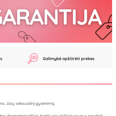
as
Galimybė apžiūrėti prekes
ins Jūsų seksualinį gyvenimą.
s dermatologiškai, todėl yra visiškai saugus naudoti.