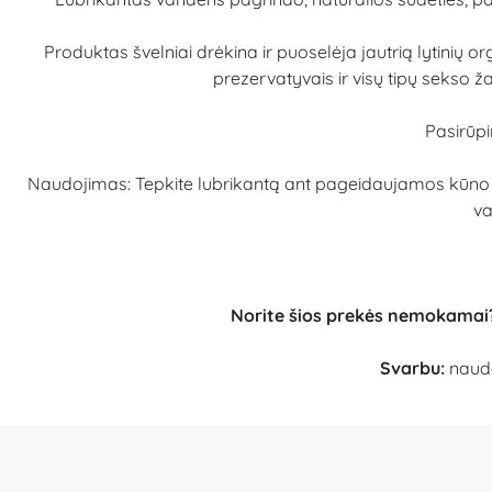
Produktas švelniai drėkina ir puoselėja jautrią lytinių 
prezervatyvais ir visų tipų sekso ž
Pasirūpi
Naudojimas: Tepkite lubrikantą ant pageidaujamos kūno vie
va
Norite šios prekės nemokamai
Svarbu:
naudo