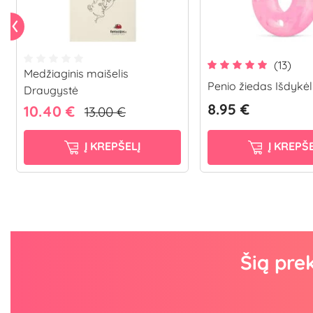
(13)
Medžiaginis maišelis
Penio žiedas Išdykėl
Draugystė
8.95 €
10.40 €
13.00 €
Į KREPŠELĮ
Į KREPŠE
Šią pre