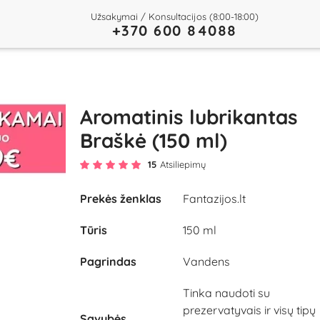
Užsakymai / Konsultacijos (8:00-18:00)
+370 600 84088
Aromatinis lubrikantas
Braškė (150 ml)
15
Atsiliepimų
Prekės ženklas
Fantazijos.lt
Tūris
150 ml
Pagrindas
Vandens
Tinka naudoti su
prezervatyvais ir visų tipų
Savybės