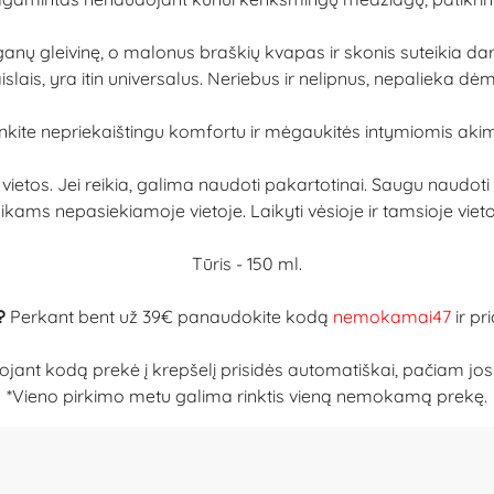
organų gleivinę, o malonus braškių kvapas ir skonis suteikia d
aislais, yra itin universalus. Neriebus ir nelipnus, nepalieka 
nkite nepriekaištingu komfortu ir mėgaukitės intymiomis aki
tos. Jei reikia, galima naudoti pakartotinai. Saugu naudoti r
ikams nepasiekiamoje vietoje. Laikyti vėsioje ir tamsioje vieto
Tūris - 150 ml.
?
Perkant bent už 39€ panaudokite kodą
nemokamai47
ir pr
jant kodą prekė į krepšelį prisidės automatiškai, pačiam jos d
*Vieno pirkimo metu galima rinktis vieną nemokamą prekę.