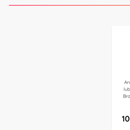
Ar
lu
Bra
10