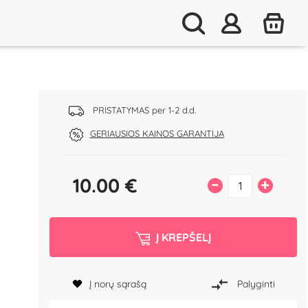
PRISTATYMAS per 1-2 d.d.
GERIAUSIOS KAINOS GARANTIJA
10.00
€
–
+
Į KREPŠELĮ
Į norų sąrašą
Palyginti