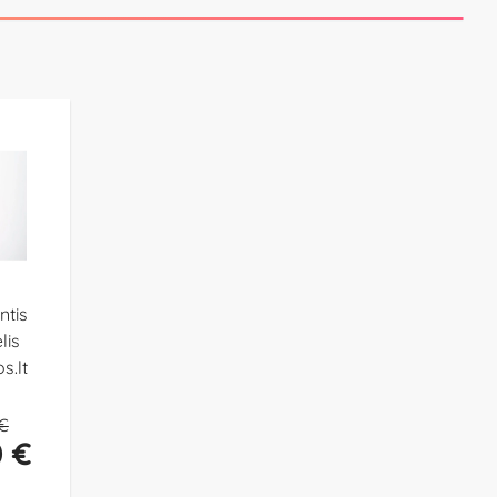
ntis
lis
s.lt
 €
0 €