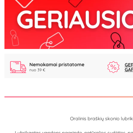
Nemokamai pristatome
GER
GA
nuo 39 €
Oralinis braškių skonio lubr
Lubrikantas vandens pagrindo, natūralios sudėties, p