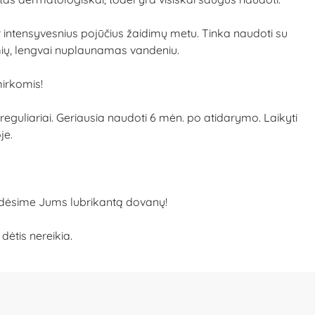
ar intensyvesnius pojūčius žaidimų metu. Tinka naudoti su
dėmių, lengvai nuplaunamas vandeniu.
mirkomis!
eguliariai. Geriausia naudoti 6 mėn. po atidarymo. Laikyti
je.
idėsime Jums lubrikantą dovanų!
ėtis nereikia.