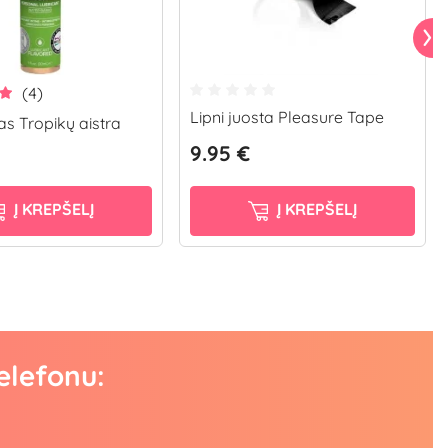
(4)
Lipni juosta Pleasure Tape
as Tropikų aistra
9.95 €
Į KREPŠELĮ
Į KREPŠELĮ
elefonu: