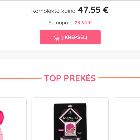
47.55 €
Komplekto kaina
Sutaupote:
23.34 €
Į KREPŠELĮ
TOP PREKĖS