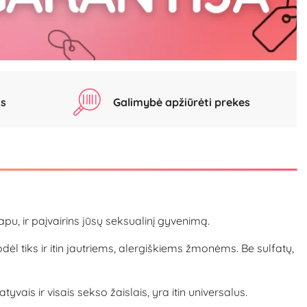
as
Galimybė apžiūrėti prekes
u, ir paįvairins jūsų seksualinį gyvenimą.
 tiks ir itin jautriems, alergiškiems žmonėms. Be sulfatų,
yvais ir visais sekso žaislais, yra itin universalus.