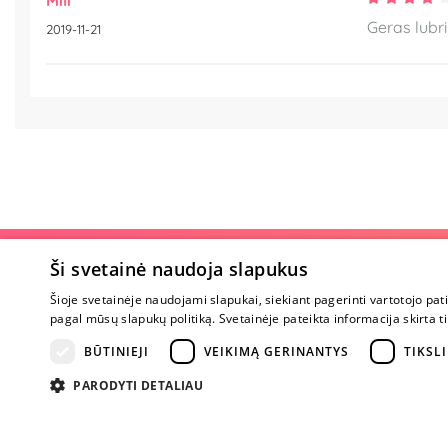
Mili
Geras lubri
2019-11-21
Apie parduotu
Ši svetainė naudoja slapukus
Šioje svetainėje naudojami slapukai, siekiant pagerinti vartotojo pat
Apie mus
pagal mūsų slapukų politiką. Svetainėje pateikta informacija skirt
Karjera
Atsiliepimai
BŪTINIEJI
VEIKIMĄ GERINANTYS
TIKSLI
Klausimai
PARODYTI DETALIAU
Nuogos mintys
Prekiniai ženkla
Parama Ukrain
Tapk ambasado