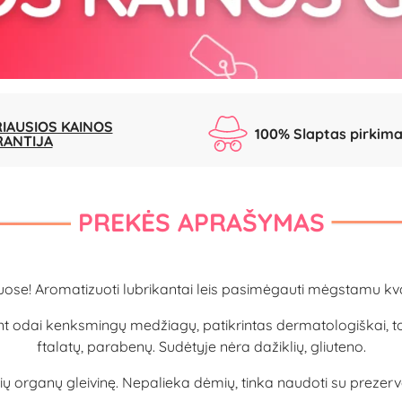
IAUSIOS KAINOS
100% Slaptas pirkim
RANTIJA
PREKĖS APRAŠYMAS
ose! Aromatizuoti lubrikantai leis pasimėgauti mėgstamu kvap
dai kenksmingų medžiagų, patikrintas dermatologiškai, todėl
ftalatų, parabenų. Sudėtyje nėra dažiklių, gliuteno.
tinių organų gleivinę. Nepalieka dėmių, tinka naudoti su prezervat