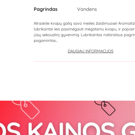
Pagrindas
Vandens
Atraskite kvapų galią savo meilės žaidimuose! Aromatiz
lubrikantai leis pasimėgauti mėgstamu kvapu, ir paįvair
jūsų seksualinį gyvenimą. Lubrikantas natūralaus pagri
pagamintas...
DAUGIAU INFORMACIJOS