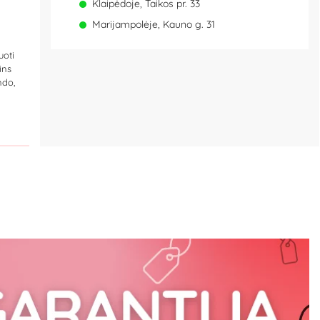
Klaipėdoje, Taikos pr. 33
Marijampolėje, Kauno g. 31
uoti
ins
ndo,