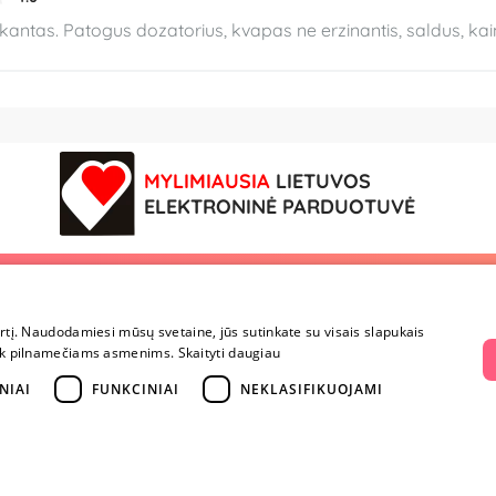
kantas. Patogus dozatorius, kvapas ne erzinantis, saldus, kai
MYLIMIAUSIA
LIETUVOS
ELEKTRONINĖ PARDUOTUVĖ
vę
Mokėjimai ir pristatymas
Parduotuvės
irtį. Naudodamiesi mūsų svetaine, jūs sutinkate su visais slapukais
Mokėjimai ir pristatymas
Vilnius
a tik pilnamečiams asmenims.
Skaityti daugiau
Prekių grąžinimas
Kaunas
Konfidencialumas
Klaipėda
NIAI
FUNKCINIAI
NEKLASIFIKUOJAMI
Pirkimo taisyklės
Šiauliai
Privatumo politika
Marijampolė
i
Lojalumo programa
ai
riumi