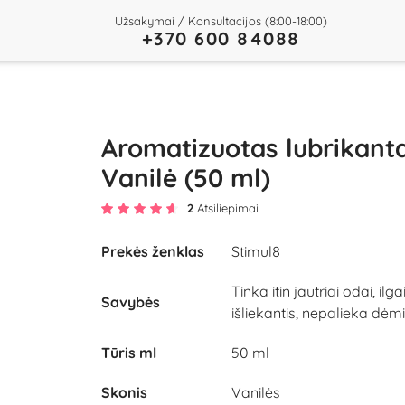
Užsakymai / Konsultacijos (8:00-18:00)
+370 600 84088
Aromatizuotas lubrikant
Vanilė (50 ml)
2
Atsiliepimai
Prekės ženklas
Stimul8
Tinka itin jautriai odai, ilga
Savybės
išliekantis, nepalieka dėm
Tūris ml
50 ml
Skonis
Vanilės