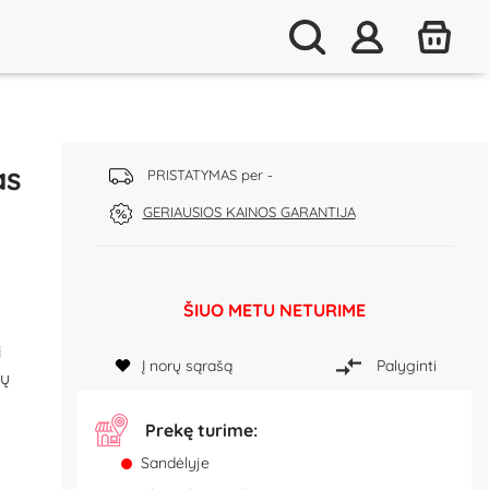
as
PRISTATYMAS per -
GERIAUSIOS KAINOS GARANTIJA
ŠIUO METU NETURIME
i
Į norų sąrašą
Palyginti
ių
Prekę turime:
Sandėlyje