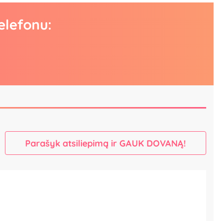
elefonu:
Parašyk atsiliepimą ir GAUK DOVANĄ!