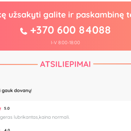
kę užsakyti galite ir paskambinę t
+370 600 84088
I-V 8:00-18:00
ATSILIEPIMAI
i
gauk dovanų
!
5.0
geras lubrikantas,kaina normali.
4.0