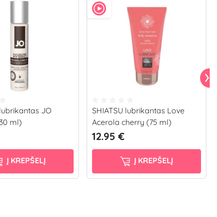
 lubrikantas JO
SHIATSU lubrikantas Love
30 ml)
Acerola cherry (75 ml)
12.95 €
Į KREPŠELĮ
Į KREPŠELĮ