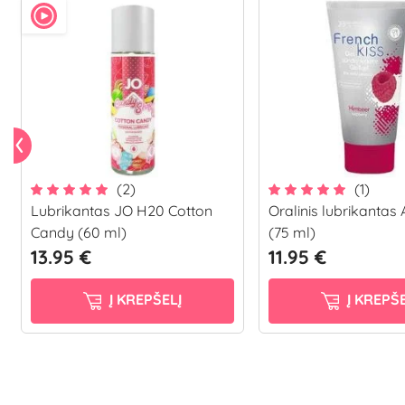
(2)
(1)
Lubrikantas JO H20 Cotton
Oralinis lubrikantas A
Candy (60 ml)
(75 ml)
13.95 €
11.95 €
Į KREPŠELĮ
Į KREPŠE