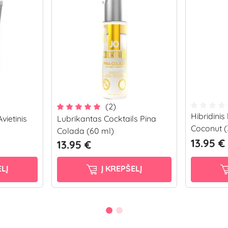
(2)
Hibridinis
vietinis
Lubrikantas Cocktails Pina
Coconut (
Colada (60 ml)
13.95 €
13.95 €
LĮ
Į KREPŠELĮ