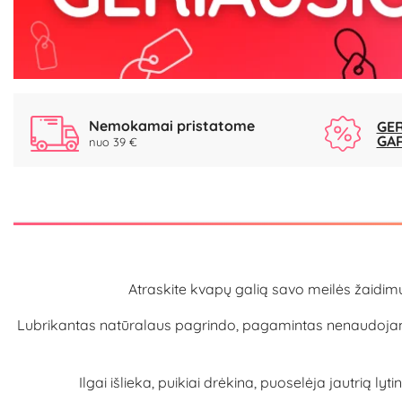
Nemokamai pristatome
GER
GA
nuo 39 €
Atraskite kvapų galią savo meilės žaidimu
Lubrikantas natūralaus pagrindo, pagamintas nenaudojant o
Ilgai išlieka, puikiai drėkina, puoselėja jautrią ly