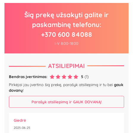
Šią prekę užsakyti galite ir
paskambinę telefonu:
+370 600 84088
I-V 8:00-18:00
ATSILIEPIMAI
Bendras įvertinimas:
5
(1)
Pirkėjai jau įvertino šią prekę, parašyk atsiliepimą ir tu bei
gauk
dovanų
!
Parašyk atsiliepimą ir GAUK DOVANĄ!
Giedrė
2025-06-25