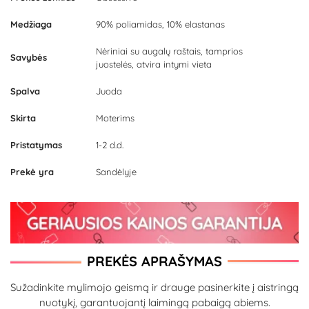
Medžiaga
90% poliamidas, 10% elastanas
Nėriniai su augalų raštais, tamprios
Savybės
juostelės, atvira intymi vieta
Spalva
Juoda
Skirta
Moterims
Pristatymas
1-2 d.d.
Prekė yra
Sandėlyje
PREKĖS APRAŠYMAS
Sužadinkite mylimojo geismą ir drauge pasinerkite į aistringą
nuotykį, garantuojantį laimingą pabaigą abiems.