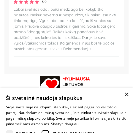
5.0
Labai švelnios odai, puiki medžiaga bei kokybiškai
pasiūtos. Niekur neveržia ir nespaudžia, tik reikia išsirinkti
tinkamą dydį. Vyrui labai patiko kai išėjau iš vonios su
jomis. Pridavė daugiau aistros ir geismo. Sakė labai gerai
atrodo "doggy style". Reikės kažką panašaus ir vėl
pasižiūrėti, nes kelnaitės tai liuksiškos. Darykite savo
vyras/vaikinamas tokias staigmenas ir jūs būsite pačios
nustebintos geresniu seksu. Rekomenduoju
MYLIMIAUSIA
LIETUVOS
ELEKTRONINĖ
×
PARDUOTUVĖ
Ši svetainė naudoja slapukus
Šioje svetainėje naudojami slapukai, siekiant pagerinti vartotojo
NENUSTOK
patirtį. Naudodamiesi mūsų svetaine, jūs sutinkate su visais slapukais
ŽAISTI
pagal mūsų slapukų politiką. Svetainėje pateikta informacija skirta tik
pilnamečiams asmenims.
Skaityti daugiau