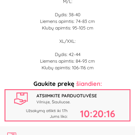
M/L:
Dydis: 38-40
Liemens apimtis: 74-83 cm
Klubų apimtis: 95-105 cm
XL/XXL:
Dydis: 42-44
Liemens apimtis: 84-93 cm
Klubų apimtis: 106-116 cm
Gaukite prekę
šiandien:
ATSIIMKITE PARDUOTUVĖSE
Vilniuje, Šiauliuose.
10:20:15
Užsakymą atlikti iki 17h
Jums liko: