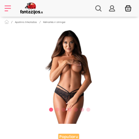
Apatinis trikotažas
Kelnaitės ir stringai
Populiaru