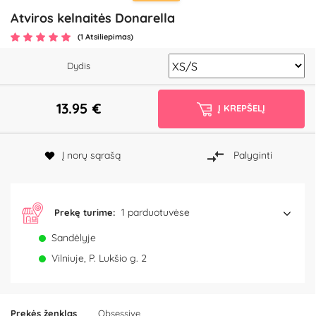
Atviros kelnaitės Donarella
(1 Atsiliepimas)
Dydis
13.95
€
Į KREPŠELĮ
Į norų sąrašą
Palyginti
1 parduotuvėse
Prekę turime:
Sandėlyje
Vilniuje, P. Lukšio g. 2
Prekės ženklas
Obsessive