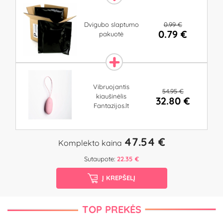
0.99 €
Dvigubo slaptumo
0.79 €
pakuotė
Vibruojantis
54.95 €
kiaušinėlis
32.80 €
Fantazijos.lt
47.54 €
Komplekto kaina
Sutaupote:
22.35 €
Į KREPŠELĮ
TOP PREKĖS