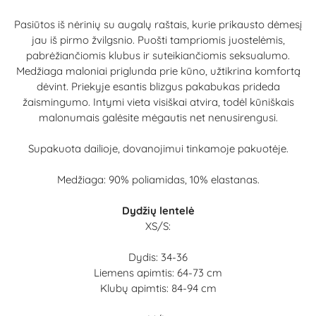
Pasiūtos iš nėrinių su augalų raštais, kurie prikausto dėmesį
jau iš pirmo žvilgsnio. Puošti tampriomis juostelėmis,
pabrėžiančiomis klubus ir suteikiančiomis seksualumo.
Medžiaga maloniai priglunda prie kūno, užtikrina komfortą
dėvint. Priekyje esantis blizgus pakabukas prideda
žaismingumo. Intymi vieta visiškai atvira, todėl kūniškais
malonumais galėsite mėgautis net nenusirengusi.
Supakuota dailioje, dovanojimui tinkamoje pakuotėje.
Medžiaga: 90% poliamidas, 10% elastanas.
Dydžių lentelė
XS/S:
Dydis: 34-36
Liemens apimtis: 64-73 cm
Klubų apimtis: 84-94 cm