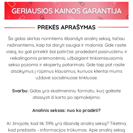
PREKĖS APRAŠYMAS
Šis gidas skirtas norintiems išbandyti analinį seksą, tačiau
nežinantiems, kaip tai daryti saugiai ir maloniai. Gide rasite
viską, ko gali prireikti šiai patirčiai: pradedant pasiruošimu ir
reikalingomis priemonėmis, užbaigiant tinkamiausiomis
sekso pozomis ir ekspertų patarimais. Gide taip pat rasite
atsakymus į rūpimus klausimus, kuriuos klientai mums
uždavė socialiniuose tinkluose.
Svarbu:
Gidas yra
skaitmeniniu formatu, kurį galėsite
atsisiųsti iš karto po apmokėjimo.
Analinis seksas: nuo ko pradėti?
Ar žinojote, kad tik 39% yra išbandę analinį seksą? Tikėtina,
kad priežastis - informacijos trūkumas. Apie analinį seksą