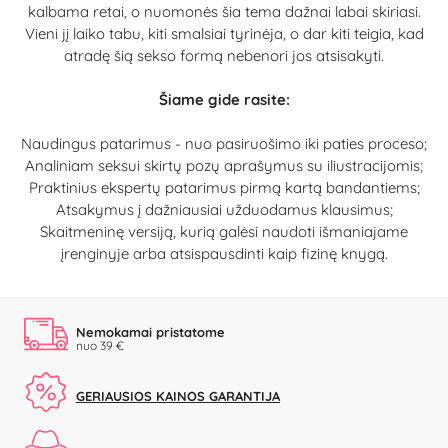
kalbama retai, o nuomonės šia tema dažnai labai skiriasi.
Vieni jį laiko tabu, kiti smalsiai tyrinėja, o dar kiti teigia, kad
atradę šią sekso formą nebenori jos atsisakyti.
Šiame gide rasite:
Naudingus patarimus - nuo pasiruošimo iki paties proceso;
Analiniam seksui skirtų pozų aprašymus su iliustracijomis;
Praktinius ekspertų patarimus pirmą kartą bandantiems;
Atsakymus į dažniausiai užduodamus klausimus;
Skaitmeninę versiją, kurią galėsi naudoti išmaniajame
įrenginyje arba atsispausdinti kaip fizinę knygą.
Nemokamai pristatome
nuo 39 €
GERIAUSIOS KAINOS GARANTIJA