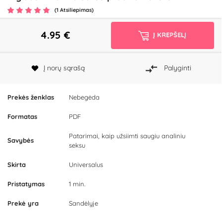
(1 Atsiliepimas)
4.95
€
Į KREPŠELĮ
Į norų sąrašą
Palyginti
Prekės ženklas
Nebegėda
Formatas
PDF
Patarimai, kaip užsiimti saugiu analiniu
Savybės
seksu
Skirta
Universalus
Pristatymas
1 min.
Prekė yra
Sandėlyje