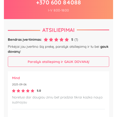
+370 600 84088
I-V 8:00-18:00
ATSILIEPIMAI
Bendras įvertinimas:
5
(1)
Pirkėjai jau įvertino šią prekę, parašyk atsiliepimą ir tu bei
gauk
dovanų
!
Parašyk atsiliepimą ir GAUK DOVANĄ!
Mind
2025-09-06
5.0
Noretusi dar daugiau ziniu bet pradziai tikrai kazka naujo
suzinojau