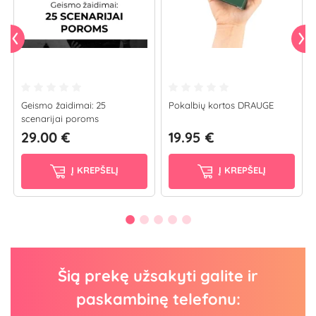
Geismo žaidimai: 25
Pokalbių kortos DRAUGE
scenarijai poroms
29.00 €
19.95 €
Į KREPŠELĮ
Į KREPŠELĮ
Šią prekę užsakyti galite ir
paskambinę telefonu: