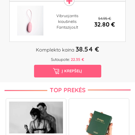
Vibruojantis
54.95 €
kiaušinėlis
32.80 €
Fantazijos.lt
38.54 €
Komplekto kaina
Sutaupote:
22.35 €
Į KREPŠELĮ
TOP PREKĖS