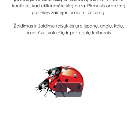
kauliuką, kad atliktumėte kitą pozą. Pirmasis orgazmą
pasiekęs žaidėjas pralaimi žaidimą.
Žaidimas ir žaidimo taisyklės yra ispanų, anglų, italų,
prancūzų, vokiečių ir portugalų kalbomis.
Play
Video