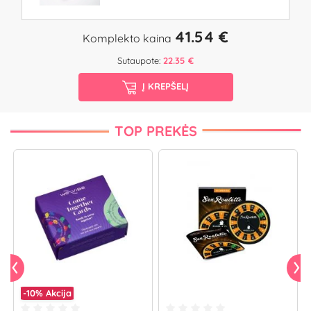
41.54 €
Komplekto kaina
Sutaupote:
22.35 €
Į KREPŠELĮ
TOP PREKĖS
-10%
Akcija