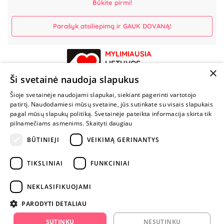
Būkite pirmi!
Parašyk atsiliepimą ir GAUK DOVANĄ!
MYLIMIAUSIA
LIETUVOS
×
ELEKTRONINĖ
Ši svetainė naudoja slapukus
PARDUOTUVĖ
Šioje svetainėje naudojami slapukai, siekiant pagerinti vartotojo
patirtį. Naudodamiesi mūsų svetaine, jūs sutinkate su visais slapukais
NENUSTOK
pagal mūsų slapukų politiką. Svetainėje pateikta informacija skirta tik
ŽAISTI
pilnamečiams asmenims.
Skaityti daugiau
BŪTINIEJI
VEIKIMĄ GERINANTYS
+370 600 84088
TIKSLINIAI
FUNKCINIAI
info@fantazijos.lt
P. Lukšio g. 2, Vilnius ("Sigma" teritorija)
NEKLASIFIKUOJAMI
facebook.com/Fantazijos.lt
PARODYTI DETALIAU
instagram.com/fantazijos.lt
SUTINKU
NESUTINKU