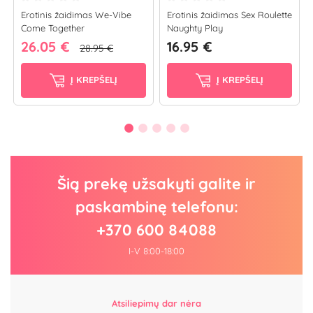
Erotinis žaidimas We-Vibe
Erotinis žaidimas Sex Roulette
Come Together
Naughty Play
26.05 €
16.95 €
28.95 €
Į KREPŠELĮ
Į KREPŠELĮ
Šią prekę užsakyti galite ir
paskambinę telefonu:
+370 600 84088
I-V 8:00-18:00
Atsiliepimų dar nėra