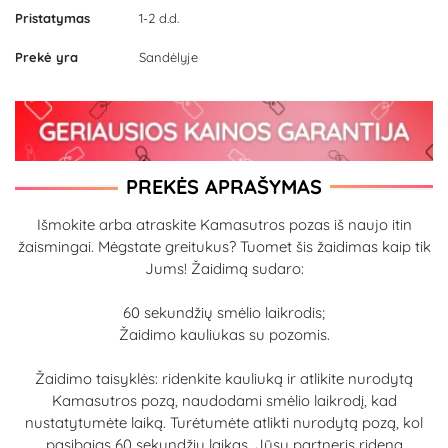
Pristatymas
1-2 d.d.
Prekė yra
Sandėlyje
PREKĖS APRAŠYMAS
Išmokite arba atraskite Kamasutros pozas iš naujo itin
žaismingai. Mėgstate greitukus? Tuomet šis žaidimas kaip tik
Jums! Žaidimą sudaro:
60 sekundžių smėlio laikrodis;
Žaidimo kauliukas su pozomis.
Žaidimo taisyklės: ridenkite kauliuką ir atlikite nurodytą
Kamasutros pozą, naudodami smėlio laikrodį, kad
nustatytumėte laiką. Turėtumėte atlikti nurodytą pozą, kol
pasibaigs 60 sekundžių laikas. Jūsų partneris ridena