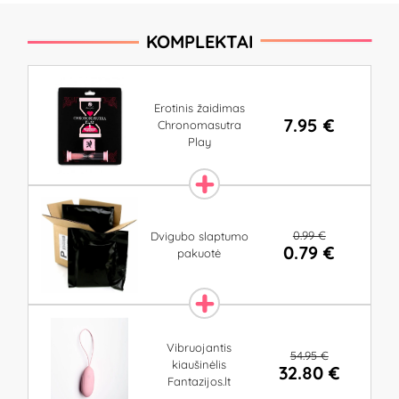
KOMPLEKTAI
Erotinis žaidimas
7.95 €
Chronomasutra
Play
0.99 €
Dvigubo slaptumo
0.79 €
pakuotė
Vibruojantis
54.95 €
kiaušinėlis
32.80 €
Fantazijos.lt