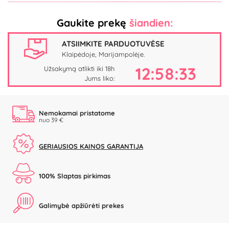
Gaukite prekę
šiandien:
ATSIIMKITE PARDUOTUVĖSE
Klaipėdoje, Marijampolėje.
12:58:33
Užsakymą atlikti iki 18h
Jums liko:
Nemokamai pristatome
nuo 39 €
GERIAUSIOS KAINOS GARANTIJA
100% Slaptas pirkimas
Galimybė apžiūrėti prekes