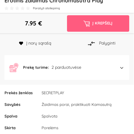
Erotinis žaidimas Chronomasutra Play
Parašyti atsiliepimą
7.95
€
Į KREPŠELĮ
Į norų sąrašą
Palyginti
2 parduotuvėse
Prekę turime:
Prekės ženklas
SECRETPLAY
Savybės
Žaidimas porai, praktikuoti Kamasutrą
Spalva
Spalvota
Skirta
Porelėms