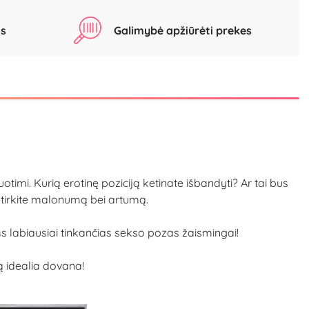
as
Galimybė apžiūrėti prekes
timi. Kurią erotinę poziciją ketinate išbandyti? Ar tai bus
 patirkite malonumą bei artumą.
s labiausiai tinkančias sekso pozas žaismingai!
ą idealia dovana!