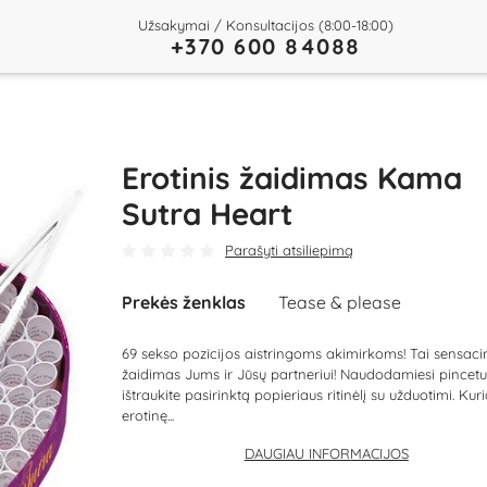
Užsakymai / Konsultacijos (8:00-18:00)
+370 600 84088
Erotinis žaidimas Kama
Sutra Heart
Parašyti atsiliepimą
Prekės ženklas
Tease & please
69 sekso pozicijos aistringoms akimirkoms! Tai sensac
žaidimas Jums ir Jūsų partneriui! Naudodamiesi pincetu
ištraukite pasirinktą popieriaus ritinėlį su užduotimi. Kur
erotinę...
DAUGIAU INFORMACIJOS