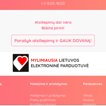
I-V 8:00-18:00
Atsiliepimų dar nėra
Būkite pirmi!
Parašyk atsiliepimą ir GAUK DOVANĄ!
MYLIMIAUSIA
LIETUVOS
ELEKTRONINĖ PARDUOTUVĖ
vę
Mokėjimai ir pristatymas
Parduotuvės
Mokėjimai ir pristatymas
Vilnius
Prekių grąžinimas
Kaunas
Konfidencialumas
Klaipėda