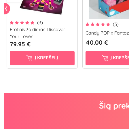
(3)
(3)
Erotinis žaidimas Discover
Candy POP x Fantazi
Your Lover
40.00 €
79.95 €
Į KREPŠELĮ
Į KREPŠE
Šią pre