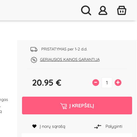
PRISTATYMAS per 1-2 d.d.
GERIAUSIOS KAINOS GARANTIJA
20.95
€
–
+
ingas
Į KREPŠELĮ
,
ią
Į norų sąrašą
Palyginti