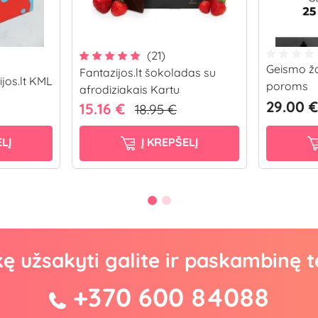
(21)
Geismo ža
Fantazijos.lt šokoladas su
jos.lt KML
poroms
afrodiziakais Kartu
29.00 €
15.16 €
18.95 €
LĮ
Į KREPŠELĮ
kę užsakyti galite ir paskambinę t
+370 600 84088