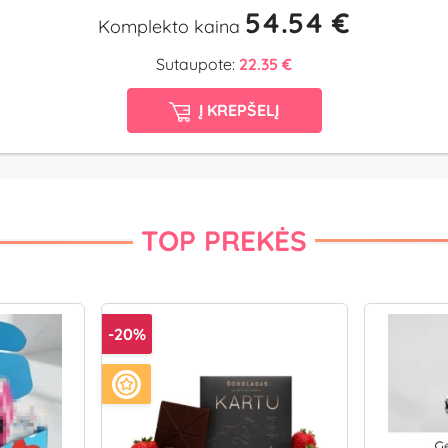
54.54 €
Komplekto kaina
Sutaupote:
22.35 €
Į KREPŠELĮ
TOP PREKĖS
-20%