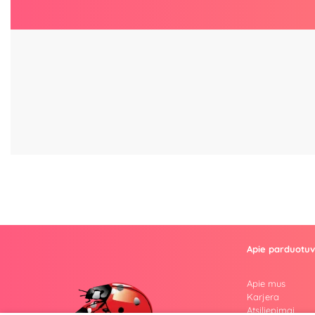
Apie parduotu
Apie mus
Karjera
Atsiliepimai