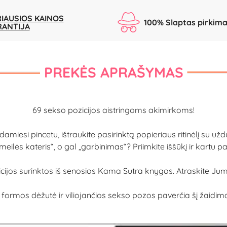
IAUSIOS KAINOS
100% Slaptas pirkim
RANTIJA
PREKĖS APRAŠYMAS
69 sekso pozicijos aistringoms akimirkoms!
iesi pincetu, ištraukite pasirinktą popieriaus ritinėlį su užduo
meilės kateris“, o gal „garbinimas“? Priimkite iššūkį ir kartu
icijos surinktos iš senosios Kama Sutra knygos. Atraskite Jum
 formos dėžutė ir viliojančios sekso pozos paverčia šį žaidim