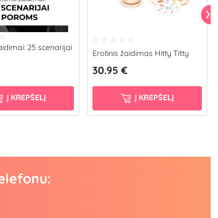
idimai: 25 scenarijai
Erotinis žaidimas Hitty Titty
30.95 €
Į KREPŠELĮ
Į KREPŠELĮ
elefonu: