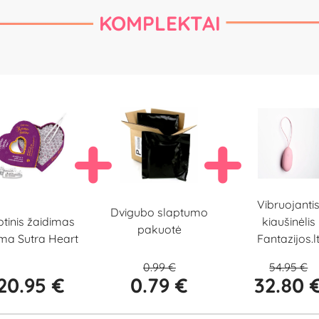
KOMPLEKTAI
Vibruojanti
Dvigubo slaptumo
otinis žaidimas
kiaušinėlis
pakuotė
ma Sutra Heart
Fantazijos.l
0.99 €
54.95 €
20.95 €
0.79 €
32.80 