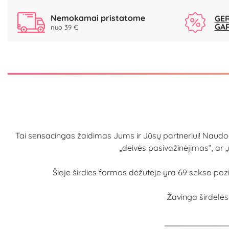
Nemokamai pristatome
GER
GA
nuo 39 €
Tai sensacingas žaidimas Jums ir Jūsų partneriui! Naudodam
„deivės pasivažinėjimas“, ar „
Šioje širdies formos dėžutėje yra 69 sekso poz
Žavinga širdelės