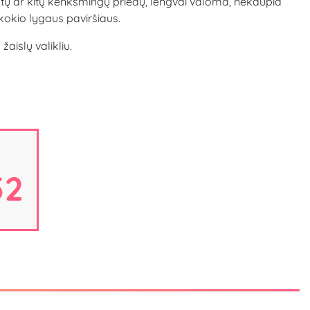
atų ar kitų kenksmingų priedų, lengvai valoma, nekaupia
et kokio lygaus paviršiaus.
aislų valikliu.
51