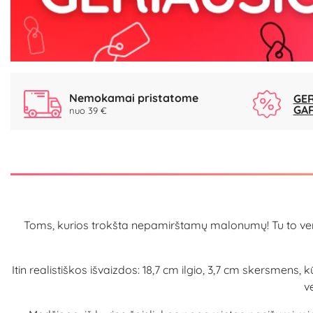
Nemokamai pristatome
GER
GA
nuo 39 €
Toms, kurios trokšta nepamirštamų malonumų! Tu to verta –
Itin realistiškos išvaizdos: 18,7 cm ilgio, 3,7 cm skersmens,
v