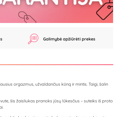
as
Galimybė apžiūrėti prekes
ausius orgazmus, užvaldančius kūną ir mintis. Taigi, šalin
vute, šis žaisliukas pranoks jūsų lūkesčius – suteiks iš proto
i.