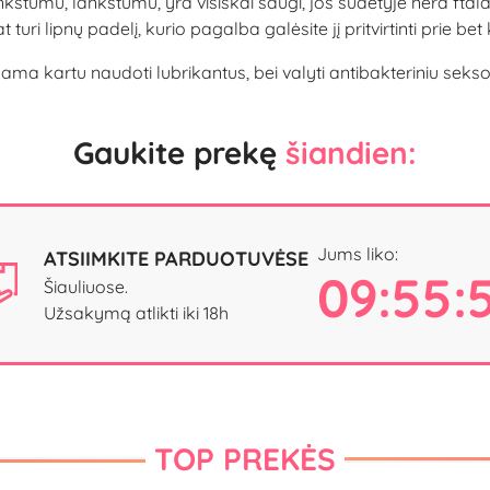
kštumu, lankstumu, yra visiškai saugi, jos sudėtyje nėra ftal
 turi lipnų padelį, kurio pagalba galėsite jį pritvirtinti prie b
 kartu naudoti lubrikantus, bei valyti antibakteriniu sekso ž
Gaukite prekę
šiandien:
Jums liko:
ATSIIMKITE PARDUOTUVĖSE
09:55:
Šiauliuose.
Užsakymą atlikti iki 18h
TOP PREKĖS