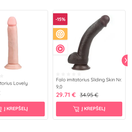
-15%
Falo imitatorius Sliding Skin Nr.
torius Lovely
9,0
€
29.71 €
34.95 €
Į KREPŠELĮ
Į KREPŠELĮ