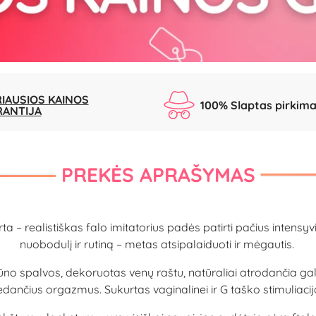
IAUSIOS KAINOS
100% Slaptas pirkim
RANTIJA
PREKĖS APRAŠYMAS
 realistiškas falo imitatorius padės patirti pačius intensyvi
nuobodulį ir rutiną – metas atsipalaiduoti ir mėgautis.
 kūno spalvos, dekoruotas venų raštu, natūraliai atrodančia gal
edančius orgazmus. Sukurtas vaginalinei ir G taško stimuliacija