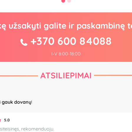
kę užsakyti galite ir paskambinę t
+370 600 84088
I-V 8:00-18:00
ATSILIEPIMAI
i
gauk dovanų
!
5.0
siteisinęs, rekomenduoju.