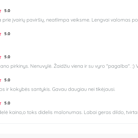
5.0
 prie įvairių paviršių, neatlimpa veiksme. Lengvai valomas p
5.0
5.0
no pirkinys. Nenuvylė. Žaidžiu viena ir su vyro "pagalba". :)
5.0
s ir kokybės santykis. Gavau daugiau nei tikėjausi.
5.0
elė kaina,o toks didelis malonumas. Labai geras dildo, tvirt