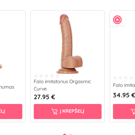
Falo imitatorius Orgasmic
Falo imita
elnumas
Curve
34.95 
27.95 €
LĮ
Į KREPŠELĮ