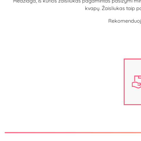
Medžiaga, iš kurios žaisliukas pagamintas pasižymi min
kvapų. Žaisliukas taip pat
Rekomenduojama