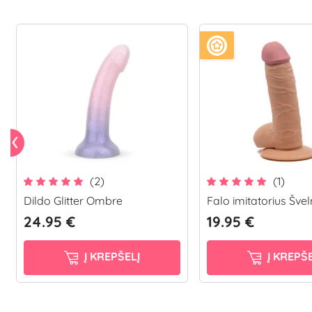
(2)
(1)
Dildo Glitter Ombre
Falo imitatorius Šv
24.95 €
19.95 €
Į KREPŠELĮ
Į KREPŠE