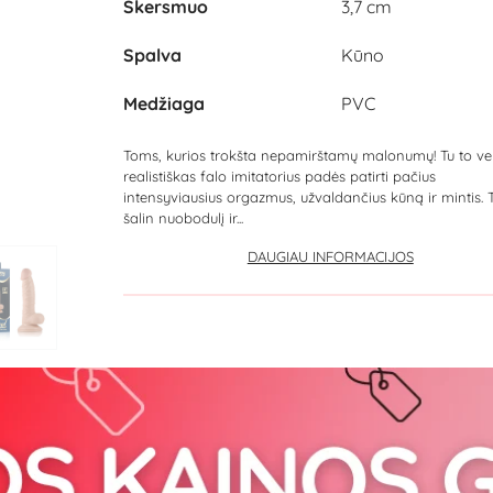
Skersmuo
3,7 cm
Spalva
Kūno
Medžiaga
PVC
Toms, kurios trokšta nepamirštamų malonumų! Tu to ve
realistiškas falo imitatorius padės patirti pačius
intensyviausius orgazmus, užvaldančius kūną ir mintis. T
šalin nuobodulį ir...
DAUGIAU INFORMACIJOS