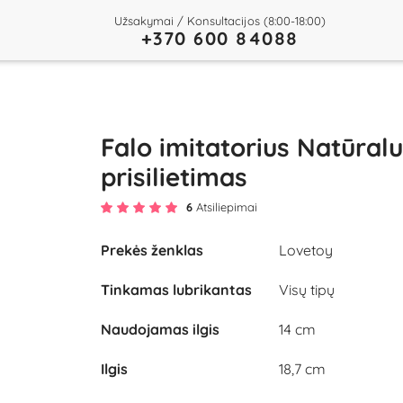
Užsakymai / Konsultacijos (8:00-18:00)
+370 600 84088
Falo imitatorius Natūral
prisilietimas
6
Atsiliepimai
Prekės ženklas
Lovetoy
Tinkamas lubrikantas
Visų tipų
Naudojamas ilgis
14 cm
Ilgis
18,7 cm