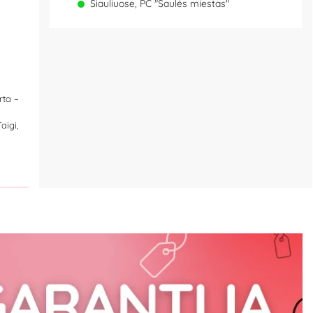
Šiauliuose, PC "Saulės miestas"
rta –
aigi,