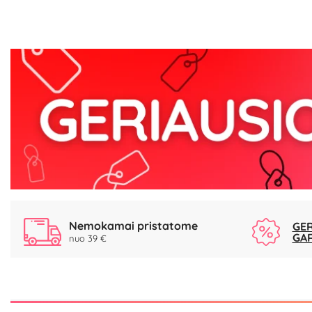
Nemokamai pristatome
GER
GA
nuo 39 €