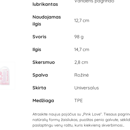
Vandens pagrindo
lubrikantas
Naudojamas
12,7 cm
ilgis
Svoris
98 g
Ilgis
14,7 cm
Skersmuo
2,8 cm
Spalva
Rožinė
Skirta
Universalus
Medžiaga
TPE
Atraskite naujus pojūčius su „Pink Love“. Tiesaus pagrin
natūralių formų žaisliukas, puoštas penio galvute, sėklid
paslaptingu venų raštu, kuris kiekvieną skverbimosi...