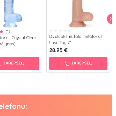
(1)
Dvisluoksnis falo imitatorius
torius Crystal Clear
Love Toy 7“
mėlynas)
28.95 €
Į KREPŠELĮ
Į KREPŠELĮ
elefonu: