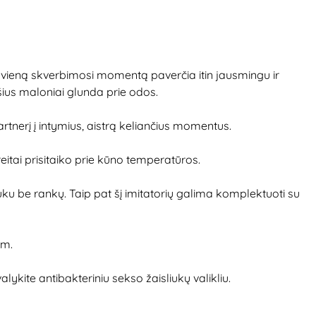
ekvieną skverbimosi momentą paverčia itin jausmingu ir
ršius maloniai glunda prie odos.
artnerį į intymius, aistrą keliančius momentus.
itai prisitaiko prie kūno temperatūros.
sliuku be rankų. Taip pat šį imitatorių galima komplektuoti su
cm.
ite antibakteriniu sekso žaisliukų valikliu.