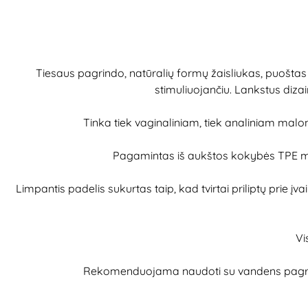
Tiesaus pagrindo, natūralių formų žaisliukas, puoštas
stimuliuojančiu. Lankstus dizai
Tinka tiek vaginaliniam, tiek analiniam malonu
Pagamintas iš aukštos kokybės TPE medž
Limpantis padelis sukurtas taip, kad tvirtai priliptų prie įv
Vi
Rekomenduojama naudoti su vandens pagrindo 