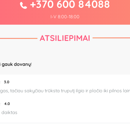
+370 600 84088
I-V 8:00-18:00
ATSILIEPIMAI
i
gauk dovanų
!
3.0
gas, tačiau sakyčiau trūksta truputį ilgio ir pločio iki pilnos 
4.0
s daiktas