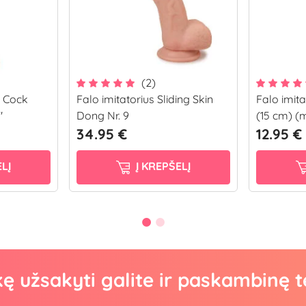
(2)
g Cock
Falo imitatorius Sliding Skin
Falo imita
"
Dong Nr. 9
(15 cm) (
34.95 €
12.95 €
LĮ
Į KREPŠELĮ
kę užsakyti galite ir paskambinę t