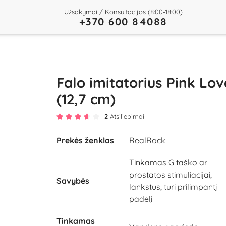
Užsakymai / Konsultacijos (8:00-18:00)
+370 600 84088
Falo imitatorius Pink Lov
(12,7 cm)
2
Atsiliepimai
Prekės ženklas
RealRock
Tinkamas G taško ar
prostatos stimuliacijai,
Savybės
lankstus, turi prilimpantį
padelį
Tinkamas