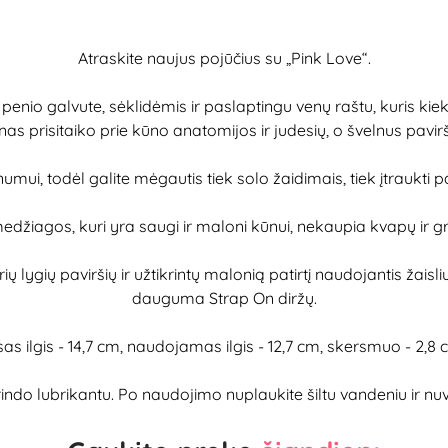
Atraskite naujus pojūčius su „Pink Love“.
 penio galvute, sėklidėmis ir paslaptingu venų raštu, kuris ki
nas prisitaiko prie kūno anatomijos ir judesių, o švelnus pavi
mui, todėl galite mėgautis tiek solo žaidimais, tiek įtraukti p
iagos, kuri yra saugi ir maloni kūnui, nekaupia kvapų ir gre
airių lygių paviršių ir užtikrintų malonią patirtį naudojantis žai
dauguma Strap On diržų.
sas ilgis - 14,7 cm, naudojamas ilgis - 12,7 cm, skersmuo - 2,8 
lubrikantu. Po naudojimo nuplaukite šiltu vandeniu ir nuvalyk