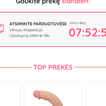
Gaukite prekę
šiandien:
Jums liko:
ATSIIMKITE PARDUOTUVĖSE
07:52:
Vilniuje, Klaipėdoje.
Užsakymą atlikti iki 18h
TOP PREKĖS