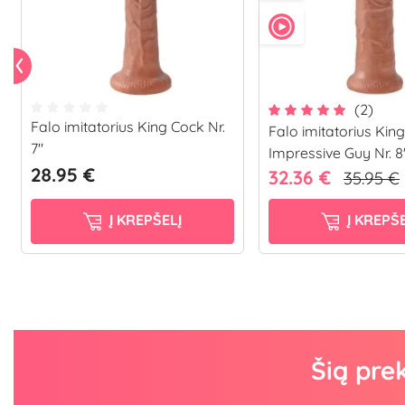
(2)
Falo imitatorius King Cock Nr.
Falo imitatorius Kin
7"
Impressive Guy Nr. 8
28.95 €
32.36 €
35.95 €
Į KREPŠELĮ
Į KREPŠE
Šią pre